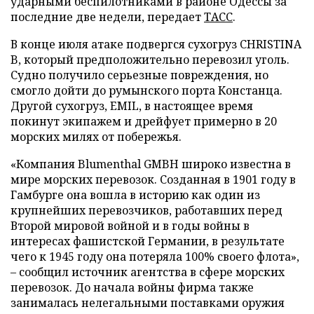
ударными беспилотниками в районе Одессы за
последние две недели, передает
ТАСС
.
В конце июля атаке подвергся сухогруз CHRISTINA
B, который предположительно перевозил уголь.
Судно получило серьезные повреждения, но
смогло дойти до румынского порта Констанца.
Другой сухогруз, EMIL, в настоящее время
покинут экипажем и дрейфует примерно в 20
морских милях от побережья.
«Компания Blumenthal GMBH широко известна в
мире морских перевозок. Созданная в 1901 году в
Гамбурге она вошла в историю как один из
крупнейших перевозчиков, работавших перед
Второй мировой войной и в годы войны в
интересах фашистской Германии, в результате
чего к 1945 году она потеряла 100% своего флота»,
– сообщил источник агентства в сфере морских
перевозок. До начала войны фирма также
занималась нелегальными поставками оружия