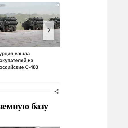
i
урция нашла
Россия больше не буде
окупателей на
церемониться - теперь
оссийские C-400
это законная цель в
Германии
земную базу