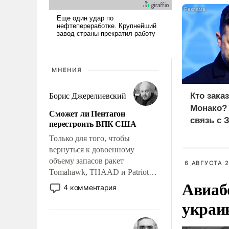
МНЕНИЯ
Кто зака
Борис Джерелиевский
Монако?
Сможет ли Пентагон
связь с 
перестроить ВПК США
Только для того, чтобы
вернуться к довоенному
объему запасов ракет
6 АВГУСТА 2
Tomahawk, THAAD и Patriot
Авиаб
США потребуется более трех
4 комментария
лет. Даже небольшая война с
украи
Ираном опустошила
американские арсеналы.
Сложившаяся ситуация