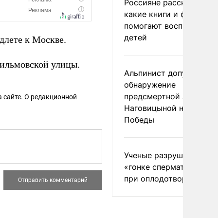
Россияне рассказали,
какие книги и фильмы
помогают воспитывать
детей
длете к Москве.
фильмовской улицы.
Альпинист допустил
обнаружение
предсмертной записки
 сайте. О редакционной
Наговицыной на пике
Победы
Ученые разрушили миф
«гонке сперматозоидов
при оплодотворении