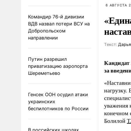
6 АВГУСТА 2
«Един
Командир 76-й дивизии
ВДВ назвал потери ВСУ на
наста
Добропольском
направлении
Tекст:
Дарья
Путин разрешил
Кандидат 
приватизацию аэропорта
за введен
Шереметьево
«Наставни
нагрузку. 
Генсек ООН осудил атаки
специалис
украинских
уважения к
беспилотников по России
конечном с
Болилой
Т
В российских школах