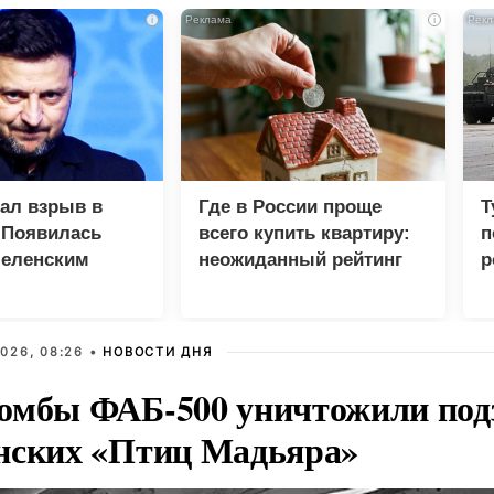
i
i
зал взрыв в
Где в России проще
Т
 Появилась
всего купить квартиру:
п
Зеленским
неожиданный рейтинг
р
026, 08:26 •
НОВОСТИ ДНЯ
омбы ФАБ-500 уничтожили под
нских «Птиц Мадьяра»