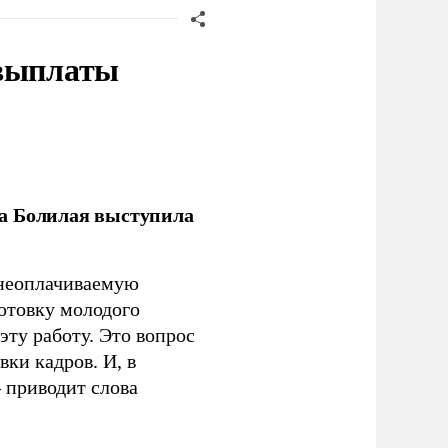
 выплаты
ла Болилая выступила
 неоплачиваемую
готовку молодого
ту работу. Это вопрос
ки кадров. И, в
– приводит слова