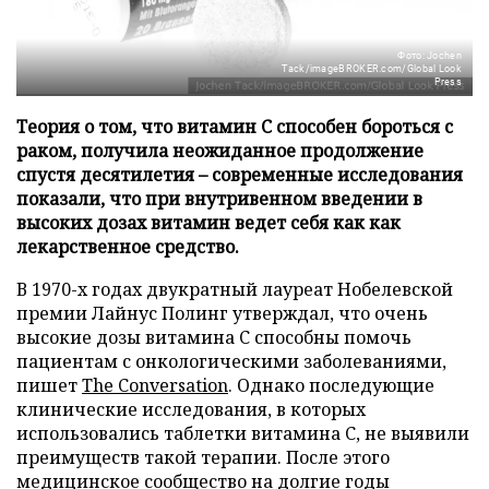
Фото: Jochen
Tack/imageBROKER.com/Global Look
Press
Теория о том, что витамин C способен бороться с
раком, получила неожиданное продолжение
спустя десятилетия – современные исследования
показали, что при внутривенном введении в
высоких дозах витамин ведет себя как как
лекарственное средство.
В 1970-х годах двукратный лауреат Нобелевской
премии Лайнус Полинг утверждал, что очень
высокие дозы витамина C способны помочь
пациентам с онкологическими заболеваниями,
пишет
The Conversation
. Однако последующие
клинические исследования, в которых
использовались таблетки витамина C, не выявили
преимуществ такой терапии. После этого
медицинское сообщество на долгие годы