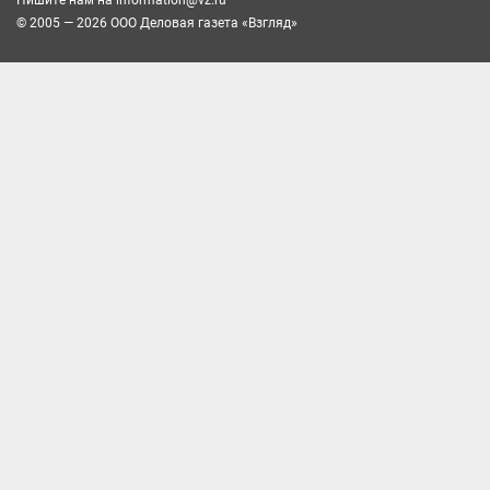
Пишите нам на
information@vz.ru
© 2005 — 2026 ООО Деловая газета «Взгляд»