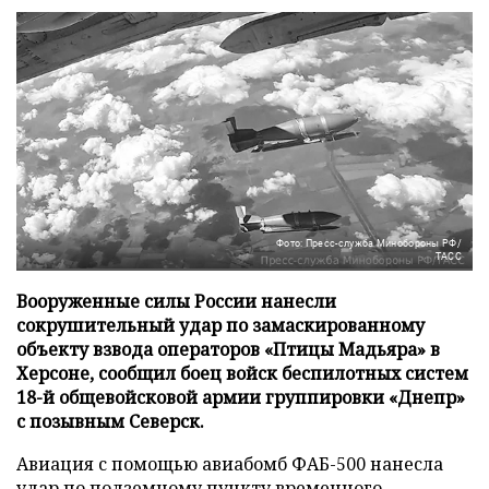
Фото: Пресс-служба Минобороны РФ/
ТАСС
Вооруженные силы России нанесли
сокрушительный удар по замаскированному
объекту взвода операторов «Птицы Мадьяра» в
Херсоне, сообщил боец войск беспилотных систем
18-й общевойсковой армии группировки «Днепр»
с позывным Северск.
Авиация с помощью авиабомб ФАБ-500 нанесла
удар по подземному пункту временного