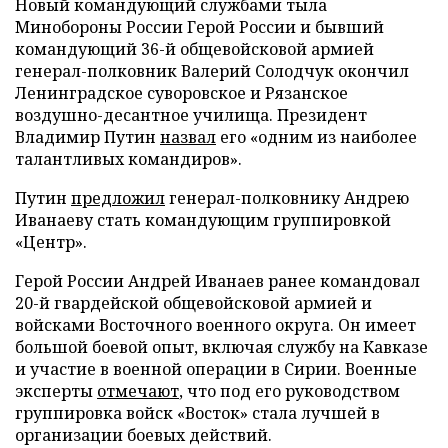
Новый командующий службами тыла
Минобороны России Герой России и бывший
командующий 36-й общевойсковой армией
генерал-полковник Валерий Солодчук окончил
Ленинградское суворовское и Рязанское
воздушно-десантное училища. Президент
Владимир Путин
назвал
его «одним из наиболее
талантливых командиров».
Путин
предложил
генерал-полковнику Андрею
Иванаеву стать командующим группировкой
«Центр».
Герой России Андрей Иванаев ранее командовал
20-й гвардейской общевойсковой армией и
войсками Восточного военного округа. Он имеет
большой боевой опыт, включая службу на Кавказе
и участие в военной операции в Сирии. Военные
эксперты
отмечают
, что под его руководством
группировка войск «Восток» стала лучшей в
организации боевых действий.