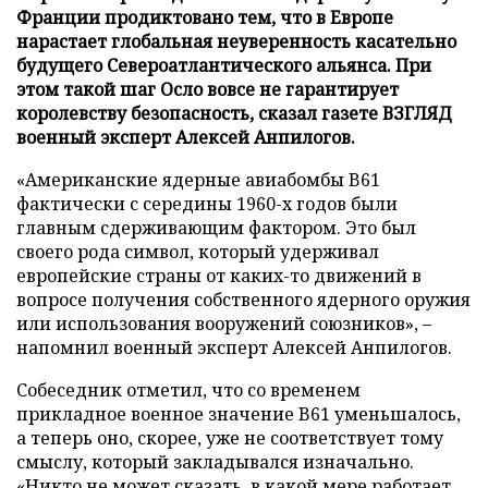
Франции продиктовано тем, что в Европе
нарастает глобальная неуверенность касательно
будущего Североатлантического альянса. При
этом такой шаг Осло вовсе не гарантирует
королевству безопасность, сказал газете ВЗГЛЯД
военный эксперт Алексей Анпилогов.
«Американские ядерные авиабомбы B61
фактически с середины 1960-х годов были
главным сдерживающим фактором. Это был
своего рода символ, который удерживал
европейские страны от каких-то движений в
вопросе получения собственного ядерного оружия
или использования вооружений союзников», –
напомнил военный эксперт Алексей Анпилогов.
Собеседник отметил, что со временем
прикладное военное значение B61 уменьшалось,
а теперь оно, скорее, уже не соответствует тому
смыслу, который закладывался изначально.
«Никто не может сказать, в какой мере работает