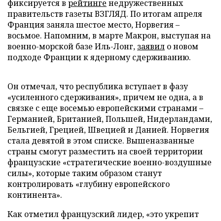
фиксируется в
рейтинге
недружественных
правительств газеты ВЗГЛЯД. По итогам апреля
Франция заняла шестое место, Норвегия –
восьмое. Напомним, в марте Макрон, выступая на
военно-морской базе Иль-Лонг,
заявил
о новом
подходе Франции к ядерному сдерживанию.
Он отмечал, что республика вступает в фазу
«усиленного сдерживания», причем не одна, а в
связке с еще восемью европейскими странами –
Германией, Британией, Польшей, Нидерландами,
Бельгией, Грецией, Швецией и Данией. Норвегия
стала девятой в этом списке. Вышеназванные
страны смогут разместить на своей территории
французские «стратегические военно-воздушные
силы», которые таким образом станут
контролировать «глубину европейского
континента».
Как отметил французский лидер, «это укрепит