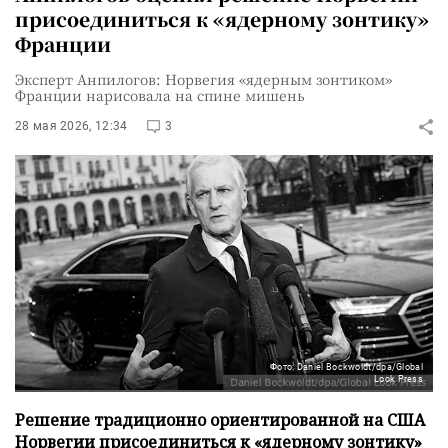
присоединиться к «ядерному зонтику»
Франции
Эксперт Анпилогов: Норвегия «ядерным зонтиком»
Франции нарисовала на спине мишень
28 мая 2026, 12:34
3
Фото: Daniel Bockwoldt/dpa/Global
Look Press
Решение традиционно ориентированной на США
Норвегии присоединиться к «ядерному зонтику»