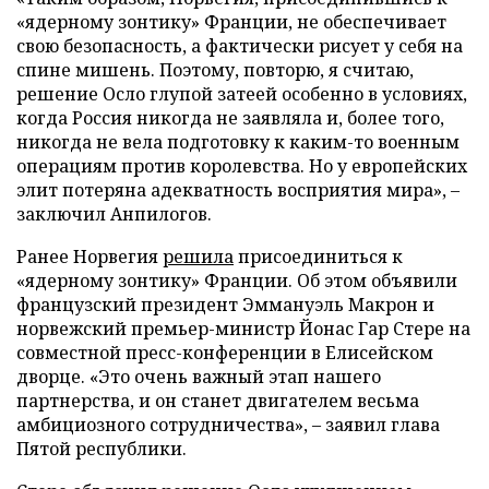
«ядерному зонтику» Франции, не обеспечивает
свою безопасность, а фактически рисует у себя на
спине мишень. Поэтому, повторю, я считаю,
решение Осло глупой затеей особенно в условиях,
когда Россия никогда не заявляла и, более того,
никогда не вела подготовку к каким-то военным
операциям против королевства. Но у европейских
элит потеряна адекватность восприятия мира», –
заключил Анпилогов.
Ранее Норвегия
решила
присоединиться к
«ядерному зонтику» Франции. Об этом объявили
французский президент Эммануэль Макрон и
норвежский премьер-министр Йонас Гар Стере на
совместной пресс-конференции в Елисейском
дворце. «Это очень важный этап нашего
партнерства, и он станет двигателем весьма
амбициозного сотрудничества», – заявил глава
Пятой республики.