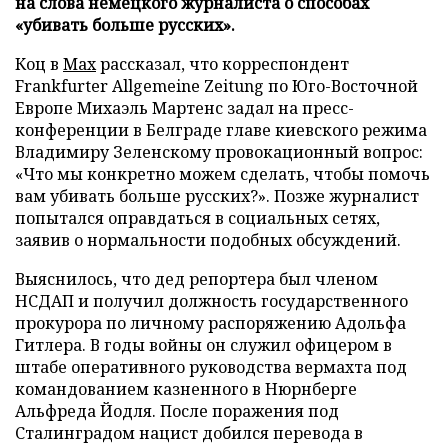
на слова немецкого журналиста о способах
«убивать больше русских».
Коц в
Мах
рассказал, что корреспондент
Frankfurter Allgemeine Zeitung по Юго-Восточной
Европе Михаэль Мартенс задал на пресс-
конференции в Белграде главе киевского режима
Владимиру Зеленскому провокационный вопрос:
«Что мы конкретно можем сделать, чтобы помочь
вам убивать больше русских?». Позже журналист
попытался оправдаться в социальных сетях,
заявив о нормальности подобных обсуждений.
Выяснилось, что дед репортера был членом
НСДАП и получил должность государственного
прокурора по личному распоряжению Адольфа
Гитлера. В годы войны он служил офицером в
штабе оперативного руководства вермахта под
командованием казненного в Нюрнберге
Альфреда Йодля. После поражения под
Сталинградом нацист добился перевода в