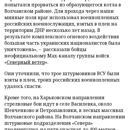
попытался прорваться из образующегося котла в
Волчанском районе. Для прохода через наши
минные поля враг использовал военнопленных
российских военнослужащих, взятых в плен на
территории ДНР несколько лет назад. В
результате комплексного огневого воздействия
большая часть украинских националистов была
уничтожена», – рассказали бойцы
неофициальному Max-каналу группы войск
«
Северный ветер
».
Они уточнили, что трое штурмовиков ВСУ были
взяты в плен, троих российских военнопленных
удалось спасти.
Кроме того, на Харьковском направлении
стрелковые бои идут в селе Василевка, около
Шевченково и Петропавловки, в лесных массивах
Волчанского района. На Волчанском направлении
штурмовые подразделения «Севера»
продвинулись на пяти участках до 400 метров.