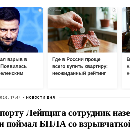
i
i
зал взрыв в
Где в России проще
В
 Появилась
всего купить квартиру:
н
Зеленским
неожиданный рейтинг
н
с
026, 17:44 •
НОВОСТИ ДНЯ
опорту Лейпцига сотрудник наз
и поймал БПЛА со взрывчатко