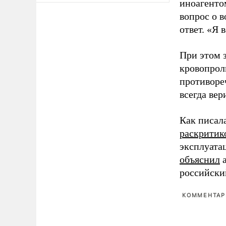
иноагентом
вопрос о 
ответ. «Я 
При этом з
кровопрол
противоре
всегда вер
Как писал
раскритик
эксплуата
объяснил
а
российски
КОММЕНТАРИ