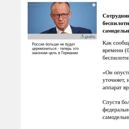
псевдонаучной фантастики,
стало всерьез обсуждаемой
Сотрудник
идеей.
беспилотн
самодель
Как сооб
времени (
беспилотн
«Он опусти
уточняет,
аппарат в
Спустя бо
федеральн
самодельн