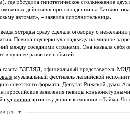
), где обсудила гипотетическое столкновение двух 
возможных действиях при нападении на Латвию, она
возьму автомат», – заявила исполнительница.
везда эстрады сразу сделала оговорку о нежелании
ития. Певица подчеркнула надежду на мирное раз
чий между соседними странами. Она назвала себя 
ит в лучшее развитие событий.
а газета ВЗГЛЯД, официальный представитель МИД
овала
музыкальный фестиваль латвийской исполнит
цию советского формата. Депутат Рижской думы Ал
нтироссийские заявления певицы конъюнктурными
й суд
лишил
артистку доли в компании «Лайма-Люк
И (83)
▼