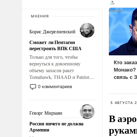
МНЕНИЯ
Борис Джерелиевский
Сможет ли Пентагон
перестроить ВПК США
Только для того, чтобы
Кто зака
вернуться к довоенному
Монако?
объему запасов ракет
связь с 
Tomahawk, THAAD и Patriot
США потребуется более трех
0 комментариев
лет. Даже небольшая война с
Ираном опустошила
5 АВГУСТА 2
американские арсеналы.
Сложившаяся ситуация
Геворг Мирзаян
В аэр
означает многолетний период
Россия ничего не должна
уязвимости США, например,
рукам
Армении
перед Китаем.