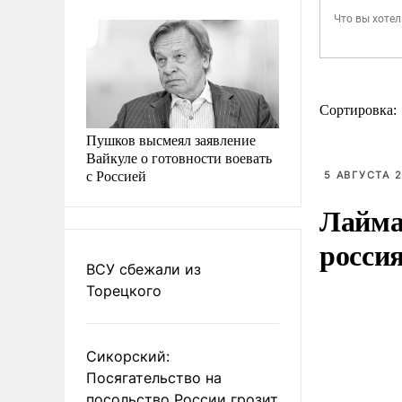
Сортировка:
Пушков высмеял заявление
Вайкуле о готовности воевать
с Россией
5 АВГУСТА 2
Лайма 
росси
ВСУ сбежали из
Торецкого
Сикорский:
Посягательство на
посольство России грозит