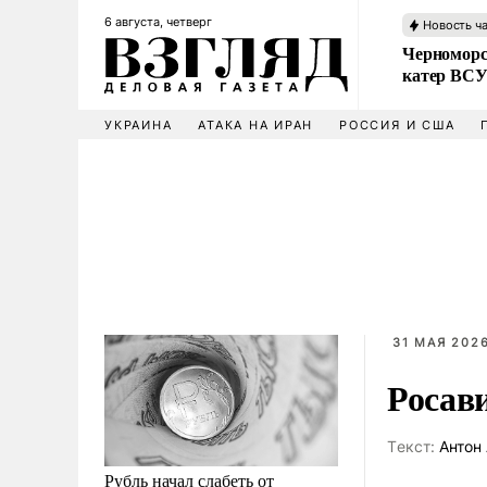
6 августа, четверг
Новость ч
Черноморс
катер ВС
УКРАИНА
АТАКА НА ИРАН
РОССИЯ И США
31 МАЯ 2026
Росав
Tекст:
Антон 
Рубль начал слабеть от