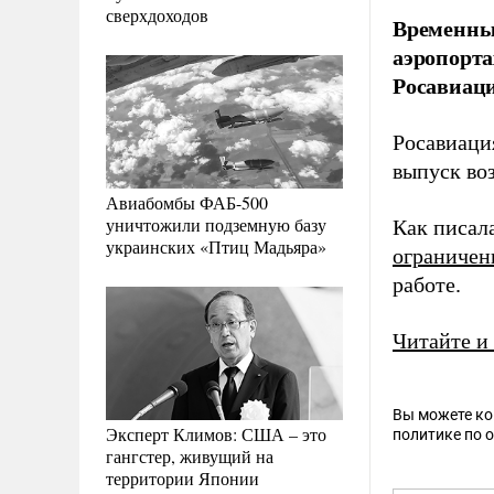
сверхдоходов
Временные
аэропорта
Росавиаци
Росавиаци
выпуск во
Авиабомбы ФАБ-500
уничтожили подземную базу
Как писал
украинских «Птиц Мадьяра»
ограничен
работе.
Читайте и
Вы можете к
Эксперт Климов: США – это
политике по 
гангстер, живущий на
территории Японии