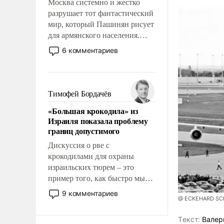
Москва системно и жестко
разрушает тот фантастический
мир, который Пашинян рисует
для армянского населения.
Мир, где этому населению все
6 комментариев
должны просто по
определению, где его
политические прожекты будут
беспрекословно оплачиваться
Тимофей Бордачёв
за счет российских
«Большая крокодила» из
налогоплательщиков и где за
Израиля показала проблему
свои поступки не нужно
границ допустимого
отвечать.
Дискуссия о рве с
крокодилами для охраны
израильских тюрем – это
пример того, как быстро мы
двигаемся по пути
9 комментариев
@ ECKEHARD SCHU
революционных изменений.
То, что несколько лет назад
Tекст:
Валер
было образом для