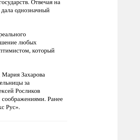
государств. Отвечая на
 дала однозначный
 реального
решение любых
оптимистом, который
 Мария Захарова
ельницы за
ексей Росликов
 соображениями. Ранее
с Рус».