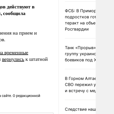
ов действуют в
ФСБ: В Приморье трое
и, сообщила
подростков готовили
теракт на объекте
Росгвардии
чения на прием и
ов.
Танк «Прорыв» уничто
ла временные
группу украинских
и
вернулись
к штатной
боевиков под Харьково
В Горном Алтае участн
СВО пережил удар мол
и встречу с медведем
 сайте. О редакционной
Следствие нашло новы