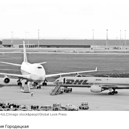
LZ/imago stock&peopl/Global Look Press
ия Городецкая