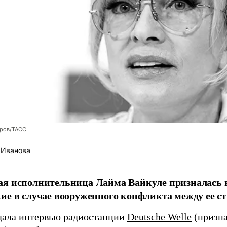
оров/ТАСС
 Иванова
я исполнительница Лайма Вайкуле призналась в
ие в случае вооруженного конфликта между ее ст
дала интервью радиостанции
Deutsche Welle
(призна