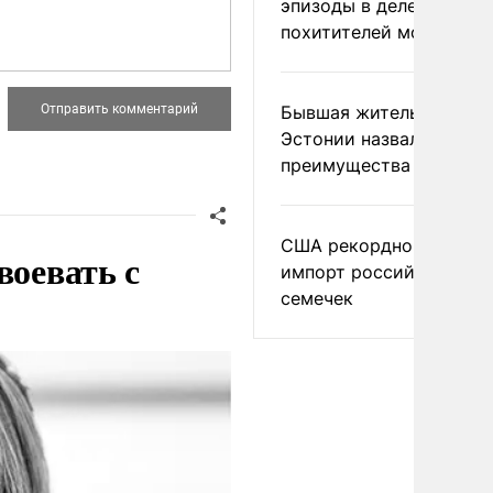
эпизоды в деле
похитителей москвичек
Бывшая жительница
Эстонии назвала главн
преимущества России
США рекордно нарасти
воевать с
импорт российских
семечек