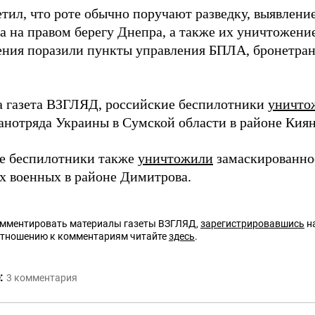
етил, что роте обычно поручают разведку, выявлени
а на правом берегу Днепра, а также их уничтожени
ения поразили пункты управления БПЛА, бронетра
а газета ВЗГЛЯД, российские беспилотники
уничто
ранотряда Украины в Сумской области в районе Кия
е беспилотники также
уничтожили
замаскированно
х военных в районе Димитрова.
омментировать материалы газеты ВЗГЛЯД,
зарегистрировавшись
на
отношению к комментариям читайте
здесь
.
:
3
комментария