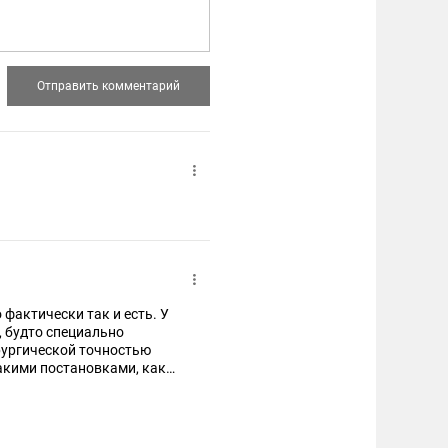
 фактически так и есть. У
, будто специально
рургической точностью
такими постановками, как
 нечто подобное устроить.