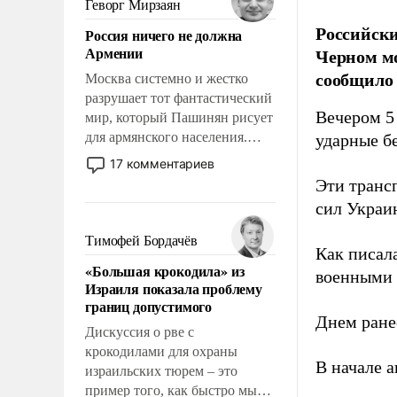
Геворг Мирзаян
означает многолетний период
Российски
Россия ничего не должна
уязвимости США, например,
Армении
Черном мо
перед Китаем.
сообщило
Москва системно и жестко
разрушает тот фантастический
Вечером 5 
мир, который Пашинян рисует
для армянского населения.
ударные бе
Мир, где политические
17 комментариев
прожекты будут безусловно
Эти транс
оплачиваться за счет
сил Украи
российских
налогоплательщиков и где
Тимофей Бордачёв
Как писал
Еревану за свои поступки не
«Большая крокодила» из
нужно отвечать.
военными 
Израиля показала проблему
границ допустимого
Днем ране
Дискуссия о рве с
крокодилами для охраны
В начале 
израильских тюрем – это
пример того, как быстро мы