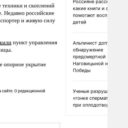
Россияне рассказали,
е техники и скоплений
какие книги и фильмы
е. Недавно российские
помогают воспитывать
нспортер и живую силу
детей
жили
пункт управления
Альпинист допустил
ницы.
обнаружение
предсмертной записки
Наговицыной на пике
е опорное укрытие
Победы
Ученые разрушили миф
 сайте. О редакционной
«гонке сперматозоидов
при оплодотворении