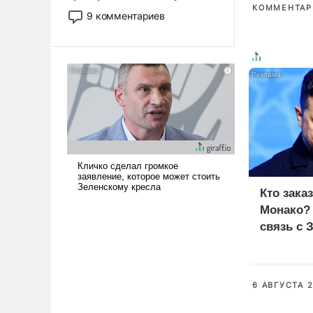
КОММЕНТАРИ
двигаемся по пути
9 комментариев
революционных изменений.
То, что несколько лет назад
было образом для
псевдонаучной фантастики,
стало всерьез обсуждаемой
идеей.
Кто зака
Монако?
связь с 
6 АВГУСТА 2