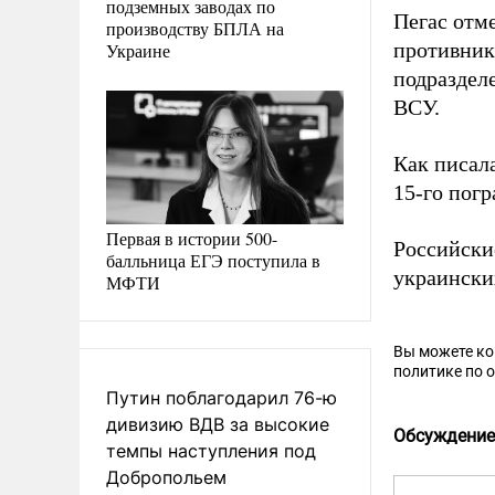
подземных заводах по
Пегас отм
производству БПЛА на
противник
Украине
подраздел
ВСУ.
Как писал
15-го пог
Первая в истории 500-
Российски
балльница ЕГЭ поступила в
украински
МФТИ
Вы можете к
политике по 
Путин поблагодарил 76-ю
дивизию ВДВ за высокие
Обсуждение
темпы наступления под
Добропольем