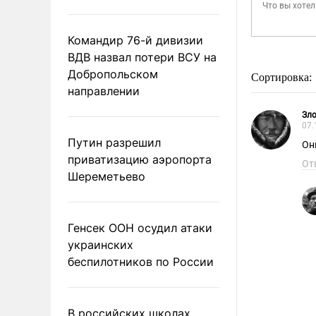
Командир 76-й дивизии
ВДВ назвал потери ВСУ на
Добропольском
Сортировка:
направлении
Зл
07.
Путин разрешил
Он
приватизацию аэропорта
От
Шереметьево
Генсек ООН осудил атаки
украинских
беспилотников по России
В российских школах