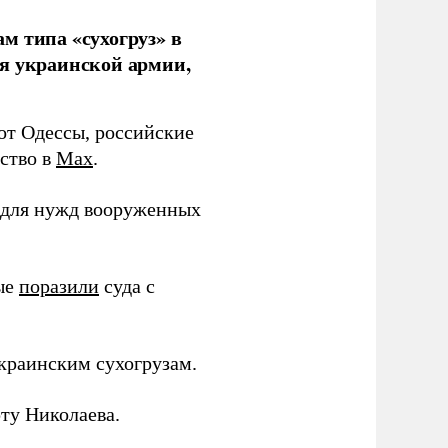
м типа «сухогруз» в
ля украинской армии,
 от Одессы, российские
мство в
Max
.
в для нужд вооруженных
ные
поразили
суда с
краинским сухогрузам.
ту Николаева.