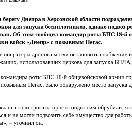
вета Шишкова
 берегу Днепра в Херсонской области подраздел
ркви для запуска беспилотников, однако подвоз р
ван. Об этом сообщил командир роты БПС 18-й 
ки войск «Днепр» с позывным Пегас.
е операторы дронов смогли остановить снабжение 
жащих, использовавших церковь для запуска БПЛА,
 командира роты БПС 18-й общевойсковой армии г
 позывным Пегас, было обнаружено место запуска д
ь не стали трогать, просто подвоз им обрубили, чт
ся и не могли подвозить себе имущество для работы
», – уточнил он.