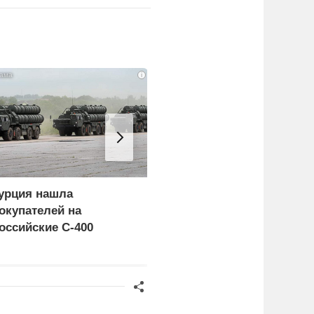
i
урция нашла
Россия больше не буде
окупателей на
церемониться - теперь
оссийские C-400
это законная цель в
Германии