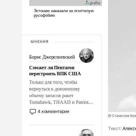
МНЕНИЯ
Борис Джерелиевский
Сможет ли Пентагон
перестроить ВПК США
Только для того, чтобы
вернуться к довоенному
объему запасов ракет
Tomahawk, THAAD и Patriot
США потребуется более трех
4 комментария
лет. Даже небольшая война с
@ Станислав Кр
Ираном опустошила
Tекст:
Алекс
американские арсеналы.
Сложившаяся ситуация