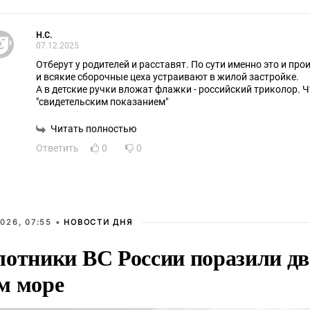
H.C.
07.12.2025
Отберут у родителей и расставят. По сути именно это и про
и всякие сборочные цеха устраивают в жилой застройке.
А в детские ручки вложат флажки - российский триколор. 
"свидетельским показанием"
Читать полностью
Ответить
0
0
026, 07:55 •
НОВОСТИ ДНЯ
лотники ВС России поразили два
м море