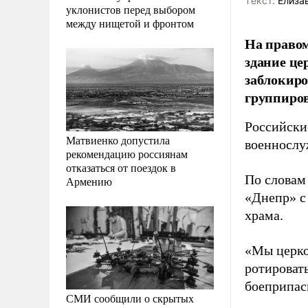
Tекст:
Елиза
уклонистов перед выбором
между нищетой и фронтом
На правом
здание це
заблокиро
группиров
Российски
Матвиенко допустила
военнослу
рекомендацию россиянам
отказаться от поездок в
По словам
Армению
«Днепр» с
храма.
«Мы церков
ротировать
боеприпасы
СМИ сообщили о скрытых