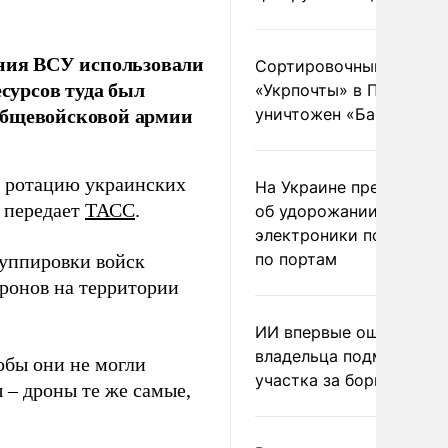
ения ВСУ использовали
Сортировочный пункт
есурсов туда был
«Укрпочты» в Павлогра
общевойсковой армии
уничтожен «Бандероль
и ротацию украинских
На Украине предупреди
 передает
ТАСС
.
об удорожании китайс
электроники после уда
по портам
руппировки войск
ронов на территории
ИИ впервые оштрафова
владельца подмосковн
обы они не могли
участка за борщевик
 – дроны те же самые,