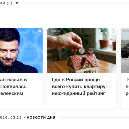
И (0)
▼
i
i
зал взрыв в
Где в России проще
Т
 Появилась
всего купить квартиру:
п
Зеленским
неожиданный рейтинг
р
026, 03:25 •
НОВОСТИ ДНЯ