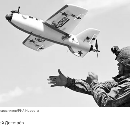
асильников/РИА Новости
ей Дегтярёв