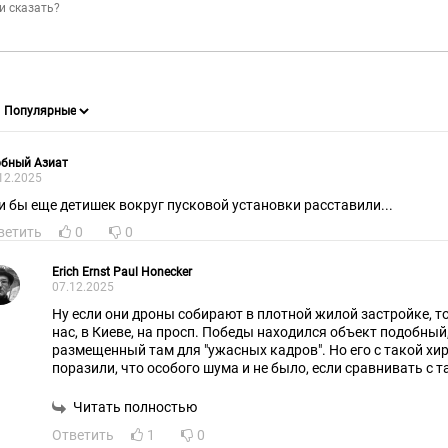
обный Азиат
12.2025
и бы еще детишек вокруг пусковой установки расставили...
ветить
0
0
Erich Ernst Paul Honecker
07.12.2025
Ну если они дроны собирают в плотной жилой застройке, то
нас, в Киеве, на просп. Победы находился объект подобный
размещенный там для "ужасных кадров". Но его с такой хи
поразили, что особого шума и не было, если сравнивать с 
та, что была организована в ОХМАДЕТе, а ведь явно хотели
Читать полностью
Ответить
1
0