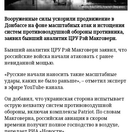
Фото: REUTERS/Anatolii Stepanov
Вооруженные силы ускорили продвижение в
Донбассе на фоне масштабных атак и истощения
систем противовоздушной обороны противника,
заявил бывший аналитик ЦРУ Рэй Макговерн.
Бывший аналитик ЦРУ Рэй Макговерн заявил, что
российские войска начали атаковать с ранее
невиданной мощью.
«Русские начали наносить такие масштабные
удары, каких не было раньше», – отметил эксперт
в эфире YouTube-канала.
Он добавил, что украинская сторона испытывает
острую нехватку систем противовоздушной
обороны, включая комплексы Patriot. По словам
Макговерна, российская авиация в скором
времени получит полное господство в воздухе,
передает
РИА «Новости»
.