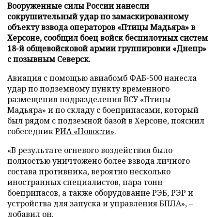
Вооруженные силы России нанесли
сокрушительный удар по замаскированному
объекту взвода операторов «Птицы Мадьяра» в
Херсоне, сообщил боец войск беспилотных систем
18-й общевойсковой армии группировки «Днепр»
с позывным Северск.
Авиация с помощью авиабомб ФАБ-500 нанесла
удар по подземному пункту временного
размещения подразделения ВСУ «Птицы
Мадьяра» и по складу с боеприпасами, который
был рядом с подземной базой в Херсоне, пояснил
собеседник
РИА «Новости»
.
«В результате огневого воздействия было
полностью уничтожено более взвода личного
состава противника, вероятно несколько
иностранных специалистов, пара тонн
боеприпасов, а также оборудование РЭБ, РЭР и
устройства для запуска и управления БПЛА», –
добавил он.