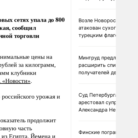
вых сетях упала до 800
Возле Новороссийска
жая, сообщил
атакован сухогруз под
чной торговли
турецким флагом
инимальные цены на
Минтруд предложил
рублей за килограмм,
расширить список
рамм клубники
получателей двух пенс
 «Новости»
.
Суд Петербурга заочно
 российского урожая и
арестовал супругу
Александра Невзорова
показатель продолжит
овную часть
Финские пограничники
 из Египта, Йемена и