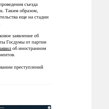
проведения съезда
ек. Таким образом,
тельства еще на стадии
.
ковое заявление об
аты Госдумы от партии
аявил
об иностранном
нентов.
овании преступлений
i