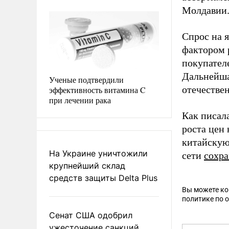
Молдавии
Спрос на 
фактором 
покупател
Дальнейша
Ученые подтвердили
отечествен
эффективность витамина C
при лечении рака
Как писал
роста цен
китайскую
На Украине уничтожили
сети
сохр
крупнейший склад
средств защиты Delta Plus
Вы можете к
политике по 
Сенат США одобрил
ужесточение санкций