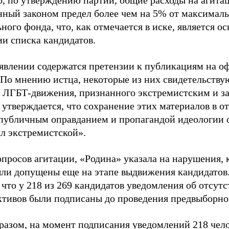
о, по утверждению партии, общие расходы на агит
нный законом предел более чем на 5% от максималь
ного фонда, что, как отмечается в иске, является 
ии списка кандидатов.
аявлении содержатся претензии к публикациям на о
 По мнению истца, некоторые из них свидетельству
 ЛГБТ-движения, признанного экстремистским и з
 утверждается, что сохранение этих материалов в о
«публичным оправданием и пропагандой идеологии 
ал экстремистской».
просов агитации, «Родина» указала на нарушения, 
ыли допущены еще на этапе выдвижения кандидатов. 
 что у 218 из 269 кандидатов уведомления об отсу
активов были подписаны до проведения предвыборног
разом, на момент подписания уведомлений 218 чело