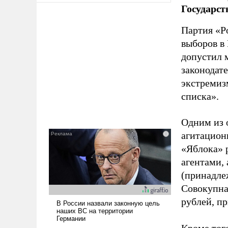
Государст
Партия «Р
выборов в
допустил 
законодат
экстремиз
списка».
Одним из 
агитацион
«Яблока» 
агентами,
(принадле
Совокупная
рублей, пр