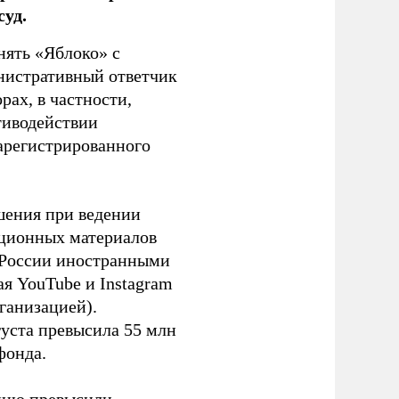
уд.
нять «Яблоко» с
инистративный ответчик
ах, в частности,
тиводействии
зарегистрированного
шения при ведении
ационных материалов
в России иностранными
я YouTube и Instagram
ганизацией).
густа превысила 55 млн
фонда.