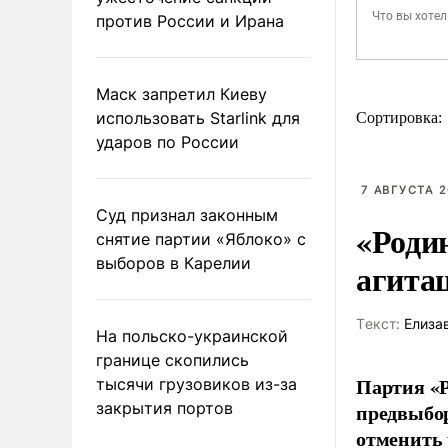
против России и Ирана
Маск запретил Киеву
использовать Starlink для
Сортировка:
ударов по России
7 АВГУСТА 2
Суд признал законным
«Роди
снятие партии «Яблоко» с
выборов в Карелии
агита
Tекст:
Елиза
На польско-украинской
границе скопились
Партия «Р
тысячи грузовиков из-за
закрытия портов
предвыбор
отменить 