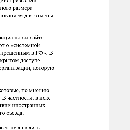
ацию превысили
ного размера
основанием для отмены
фициальном сайте
ют о «системной
апрещенным в РФ». В
ткрытом доступе
организации, которую
которые, по мнению
В частности, в иске
тствии иностранных
о съезда.
век не являлись