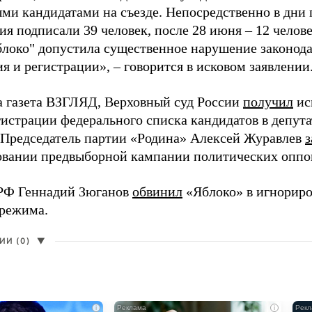
ми кандидатами на съезде. Непосредственно в дни 
я подписали 39 человек, после 28 июня – 12 челов
блоко" допустила существенное нарушение законода
 и регистрации», – говорится в исковом заявлении
а газета ВЗГЛЯД, Верховный суд России
получил
ис
гистрации федерального списка кандидатов в депут
 Председатель партии «Родина» Алексей Журавлев
з
вании предвыборной кампании политических оппо
РФ Геннадий Зюганов
обвинил
«Яблоко» в игнорир
 режима.
И (0)
▼
i
i