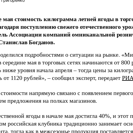
 Григоренко
е мая стоимость килограмма летней ягоды в торго
агодаря поступлению свежего отечественного уро
тель Ассоциации компаний омниканальной розни
Станислав Богданов.
поделился подробностями о ситуации на рынке. «М
 середине мая в торговых сетях начинаются от 800 
% ниже уровня начала апреля – тогда цены за килог
 от 1120 рублей», – сообщил эксперт, передает
РИА
стоимости напрямую связано с появлением первого
ем предложения на полках магазинов.
ственной ягоды в начале мая достигла 40%, и этот 
том российская клубника традиционно занимает осн
та, тогда как в межсезонье продукция поставляется