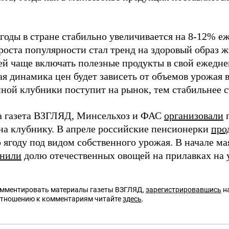
.
ягоды в стране стабильно увеличивается на 8-12% е
роста популярности стал тренд на здоровый образ
ей чаще включать полезные продукты в свой ежедн
я динамика цен будет зависеть от объемов урожая в
ной клубники поступит на рынок, тем стабильнее с
а газета ВЗГЛЯД, Минсельхоз и ФАС
организовали
п
 на клубнику. В апреле российские пенсионерки
про
 ягоду под видом собственного урожая. В начале м
анили
долю отечественных овощей на прилавках на у
омментировать материалы газеты ВЗГЛЯД,
зарегистрировавшись
на
отношению к комментариям читайте
здесь
.