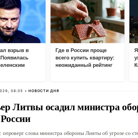
зал взрыв в
Где в России проще
Я
 Появилась
всего купить квартиру:
у
Зеленским
неожиданный рейтинг
К
в
026, 08:35 •
НОВОСТИ ДНЯ
ер Литвы осадил министра обо
 России
 опроверг слова министра обороны Ливты об угрозе со с