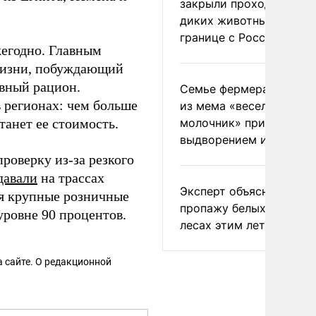
закрыли проходы для
диких животных на
границе с Россией
жегодно. Главным
 жизни, побуждающий
евный рацион.
Семье фермера Уолкер
 регионах: чем больше
из мема «веселый
танет ее стоимость.
молочник» пригрозили
выдворением из Росси
роверку из-за резкого
давали
на трассах
Эксперт объяснил
ая крупные розничные
пропажу белых грибов 
ровне 90 процентов.
лесах этим летом
 сайте. О редакционной