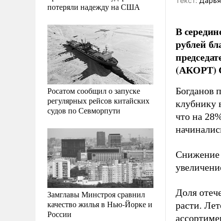
Tекст:
Дарья
потеряли надежду на США
В середин
рублей бл
председа
(АКОРТ) 
Росатом сообщил о запуске
Богданов 
регулярных рейсов китайских
клубнику в
судов по Севморпути
что на 28
начинались
Снижение 
увеличени
Доля отече
Замглавы Минстроя сравнил
качество жилья в Нью-Йорке и
расти. Ле
России
ассортимен