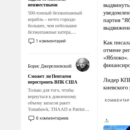
адаптироваться.
неизвестными
выдвинуты
уведомлени
500-тонный безэкипажный
корабль – нечто гораздо
партия "Я
большее, чем небольшие
выдвижения
безэкипажные катера,
применение которых уже
1 комментарий
Как писал
стало обыденностью. Задача по
отмене ре
созданию такого корабля очень
«Яблоко».
сложна и амбициозна. Однако
и ее реализация радикально
финансиро
Борис Джерелиевский
поднимет наши боевые
Сможет ли Пентагон
возможности.
Лидер КП
перестроить ВПК США
киевского
Только для того, чтобы
вернуться к довоенному
КОММЕНТАРИ
объему запасов ракет
Tomahawk, THAAD и Patriot
США потребуется более трех
6 комментариев
лет. Даже небольшая война с
Ираном опустошила