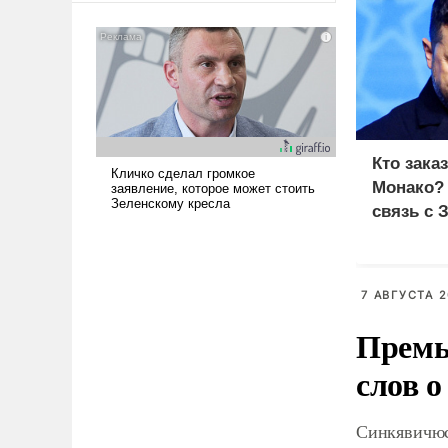
американские арсеналы.
Сложившаяся ситуация
означает многолетний период
уязвимости США, например,
перед Китаем.
Кто зака
Монако?
связь с 
7 АВГУСТА 2
Премь
слов о
Синкявичюс