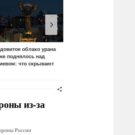
довитое облако урана
В России назвали
же поднялось над
законную цель наших
иевом: что скрывают
ВС на территории
ласти
Германии
роны из-за
тороны России