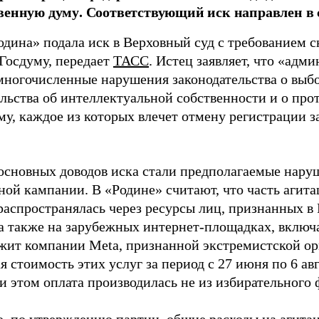
венную думу. Соответствующий иск направлен в с
одина» подала иск в Верховный суд с требованием с
 Госдуму, передает
ТАСС
. Истец заявляет, что «адм
многочисленные нарушения законодательства о выбор
ельства об интеллектуальной собственности и о про
му, каждое из которых влечет отмену регистрации 
основных доводов иска стали предполагаемые нару
ной кампании. В «Родине» считают, что часть агит
распространялась через ресурсы лиц, признанных 
 а также на зарубежных интернет-площадках, включа
жит компании Meta, признанной экстремистской ор
 стоимость этих услуг за период с 27 июня по 6 ав
и этом оплата производилась не из избирательного 