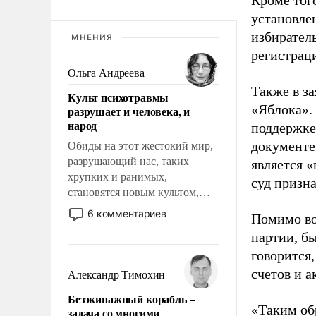
Кроме тог
установле
избиратель
МНЕНИЯ
регистрац
Ольга Андреева
Также в з
Культ психотравмы
«Яблока».
разрушает и человека, и
народ
поддержке
документе
Обиды на этот жестокий мир,
разрушающий нас, таких
является 
хрупких и ранимых,
суд призн
становятся новым культом,
постепенно вытесняя и
6 комментариев
Помимо во
отменяя традиционное
партии, б
требование к человеку – быть
говорится,
мужественным и твердым под
ударами судьбы, брать на себя
счетов и 
Александр Тимохин
ответственность, помогать
Безэкипажный корабль –
слабым, идти вперед и
«Таким об
задача со многими