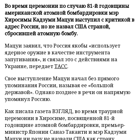
Во время церемонии по случаю 81-й годовщины
американской атомной бомбардировки мэр
Хиросимы Кадзуми Мацуи выступил с критикой в
адрес России, но не назвал США страной,
сбросившей атомную бомбу.
Мацуи заявил, что Россия якобы «использует
ядерное оружие в качестве инструмента
запугивания», и связал это с действиями на
Украине, передает
ТАСС
.
Свое выступление Мацуи начал без прямого
упоминания России, называя ее «большой
державой». Однако позднее в речи он напрямую
упомянул Россию.
Как писала газета ВЗГЛЯД, во время траурной
церемонии в Хиросиме, посвященной 81-й
годовщине атомной бомбардировки, премьер-
министр Японии Санаэ Такаити и мэр Кадзуми
Мацуи ни разу
не назвали
США как страну,