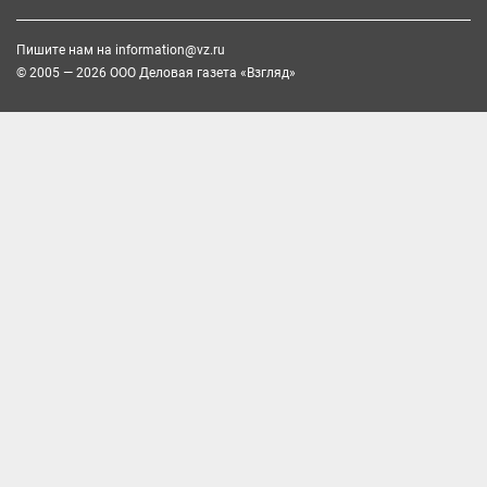
Пишите нам на
information@vz.ru
© 2005 — 2026 ООО Деловая газета «Взгляд»