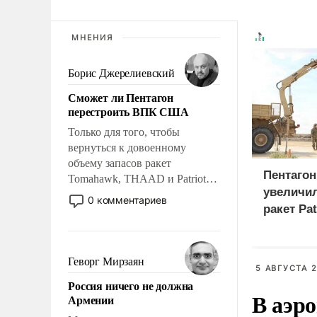
МНЕНИЯ
Борис Джерелиевский
Сможет ли Пентагон
перестроить ВПК США
Только для того, чтобы
вернуться к довоенному
объему запасов ракет
Пентагон
Tomahawk, THAAD и Patriot
увеличи
США потребуется более трех
0 комментариев
ракет Pa
лет. Даже небольшая война с
Ираном опустошила
американские арсеналы.
Сложившаяся ситуация
Геворг Мирзаян
5 АВГУСТА 2
означает многолетний период
Россия ничего не должна
уязвимости США, например,
В аэр
Армении
перед Китаем.