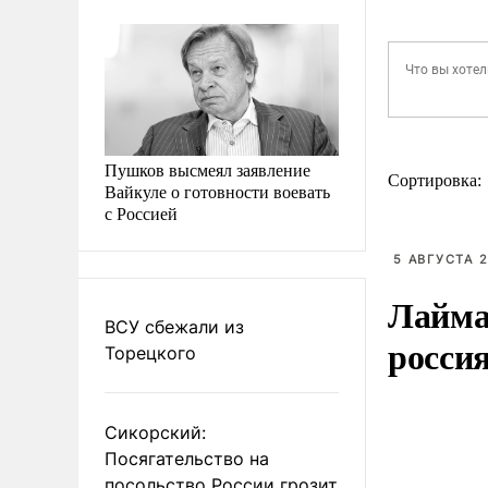
Пушков высмеял заявление
Сортировка:
Вайкуле о готовности воевать
с Россией
5 АВГУСТА 2
Лайма 
ВСУ сбежали из
росси
Торецкого
Сикорский:
Посягательство на
посольство России грозит