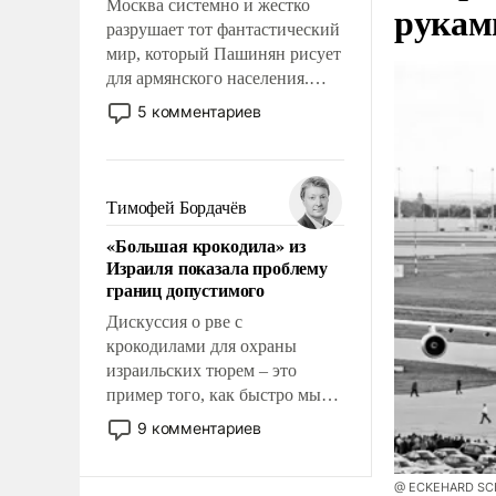
Москва системно и жестко
рукам
разрушает тот фантастический
мир, который Пашинян рисует
для армянского населения.
Мир, где этому населению все
5 комментариев
должны просто по
определению, где его
политические прожекты будут
беспрекословно оплачиваться
Тимофей Бордачёв
за счет российских
«Большая крокодила» из
налогоплательщиков и где за
Израиля показала проблему
свои поступки не нужно
границ допустимого
отвечать.
Дискуссия о рве с
крокодилами для охраны
израильских тюрем – это
пример того, как быстро мы
двигаемся по пути
9 комментариев
революционных изменений.
То, что несколько лет назад
@ ECKEHARD SCHU
было образом для