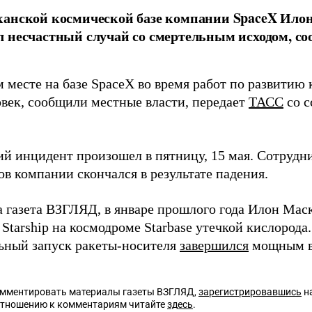
анской космической базе компании SpaceX Илон
 несчастный случай со смертельным исходом, с
 месте на базе SpaceX во время работ по развитию 
овек, сообщили местные власти, передает
ТАСС
со с
ий инцидент произошел в пятницу, 15 мая. Сотрудни
в компании скончался в результате падения.
а газета ВЗГЛЯД, в январе прошлого года Илон Мас
Starship на космодроме Starbase утечкой кислорода
ьный запуск ракеты-носителя
завершился
мощным в
омментировать материалы газеты ВЗГЛЯД,
зарегистрировавшись
на
отношению к комментариям читайте
здесь
.