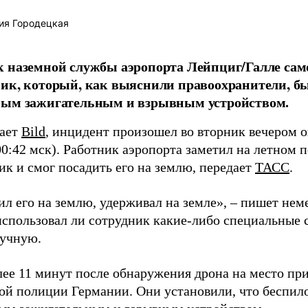
ия Городецкая
 наземной службы аэропорта Лейпциг/Галле сам
ик, который, как выяснили правоохранители, б
ным зажигательным и взрывным устройством.
щает
Bild
, инцидент произошел во вторник вечером о
00:42 мск). Работник аэропорта заметил на летном 
ик и смог посадить его на землю, передает
ТАСС
.
л его на землю, удерживал на земле», – пишет неме
 использовал ли сотрудник какие-либо специальные 
ручную.
лее 11 минут после обнаружения дрона на место пр
ой полиции Германии. Они установили, что беспил