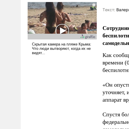
псевдонаучной фантастики,
Tекст:
Валер
стало всерьез обсуждаемой
идеей.
Сотрудник
беспилотн
самодель
Как сооб
времени (
беспилотн
«Он опусти
уточняет,
аппарат в
Спустя бо
федеральн