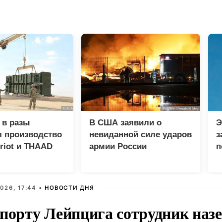
 в разы
В США заявили о
Э
л производство
невиданной силе ударов
з
triot и THAAD
армии России
п
л
К
026, 17:44 •
НОВОСТИ ДНЯ
опорту Лейпцига сотрудник наз