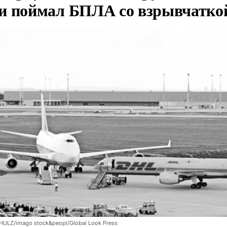
и поймал БПЛА со взрывчатко
LZ/imago stock&peopl/Global Look Press