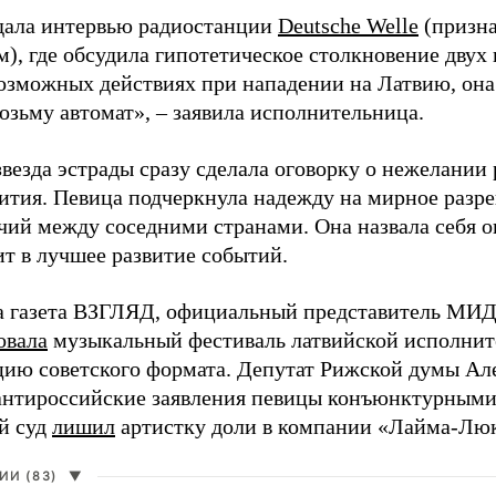
дала интервью радиостанции
Deutsche Welle
(призна
), где обсудила гипотетическое столкновение двух 
возможных действиях при нападении на Латвию, она
возьму автомат», – заявила исполнительница.
везда эстрады сразу сделала оговорку о нежелании
ития. Певица подчеркнула надежду на мирное раз
чий между соседними странами. Она назвала себя 
ит в лучшее развитие событий.
а газета ВЗГЛЯД, официальный представитель МИД
овала
музыкальный фестиваль латвийской исполнит
цию советского формата. Депутат Рижской думы Ал
нтироссийские заявления певицы конъюнктурными
й суд
лишил
артистку доли в компании «Лайма-Люк
И (83)
▼