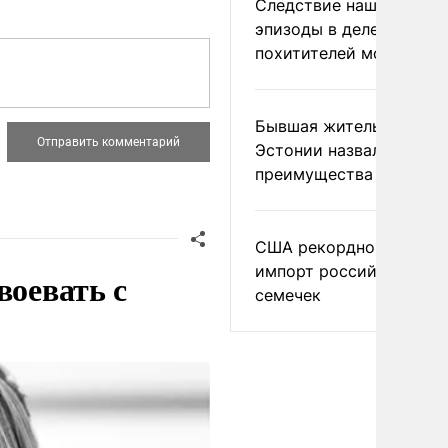
Следствие нашло новы
эпизоды в деле
похитителей москвичек
Бывшая жительница
Эстонии назвала главн
преимущества России
США рекордно нарасти
импорт российских
воевать с
семечек