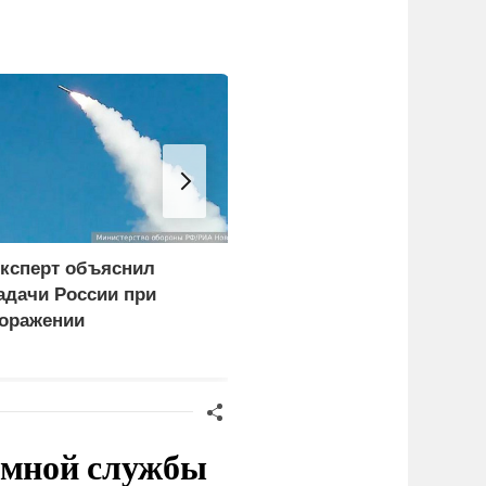
ксперт объяснил
Герой России Сайбель:
адачи России при
Развитие железных
оражении
дорог стало одним из
огистических центров в
приоритетов Народной
иеве
программы ЕР
емной службы