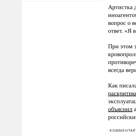
Артистка 
иноагентом
вопрос о 
ответ. «Я 
При этом з
кровопрол
противоре
всегда вер
Как писал
раскритик
эксплуата
объяснил
а
российски
КОММЕНТАРИ