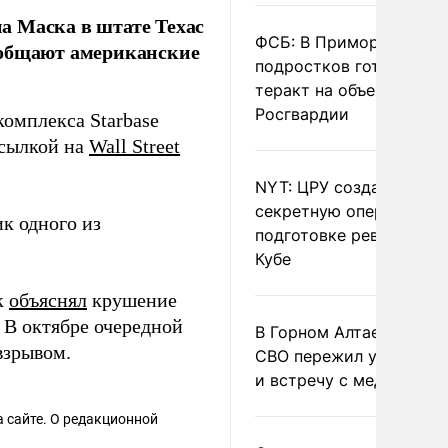
а Маска в штате Техас
ФСБ: В Приморье трое
ообщают американские
подростков готовили
теракт на объекте
Росгвардии
комплекса Starbase
сылкой на
Wall Street
NYT: ЦРУ создало
секретную опергруппу 
к одного из
подготовке революции 
Кубе
к
объяснял
крушение
. В октябре очередной
В Горном Алтае участн
зрывом.
СВО пережил удар мол
и встречу с медведем
 сайте. О редакционной