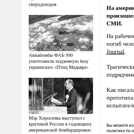
сверхдоходов
На америк
произошел
СМИ.
На рабочем
погиб чел
Journal
.
Авиабомбы ФАБ-500
уничтожили подземную базу
Трагическ
украинских «Птиц Мадьяра»
подрядчико
Как писал
прототипа 
испытател
Мэр Хиросимы выступил с
критикой России в годовщину
Вы можете к
американской бомбардировки
политике по 