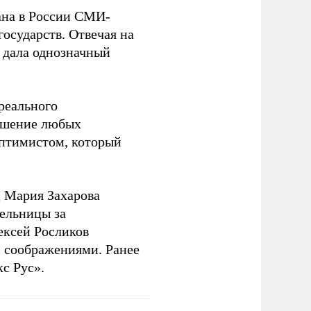
на в России СМИ-
государств. Отвечая на
 дала однозначный
 реального
решение любых
оптимистом, который
 Мария Захарова
ельницы за
ексей Росликов
 соображениями. Ранее
с Рус».