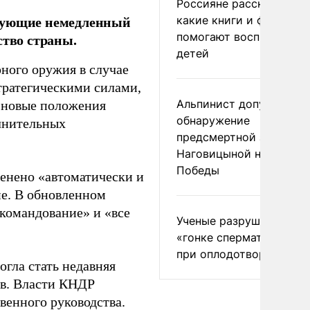
Россияне рассказали,
ирующие немедленный
какие книги и фильмы
помогают воспитывать
ство страны.
детей
ного оружия в случае
тратегическими силами,
Альпинист допустил
о новые положения
обнаружение
лнительных
предсмертной записки
Наговицыной на пике
Победы
енено «автоматически и
ие. В обновленном
командование» и «все
Ученые разрушили миф
«гонке сперматозоидов
при оплодотворении
гла стать недавняя
ов. Власти КНДР
венного руководства.