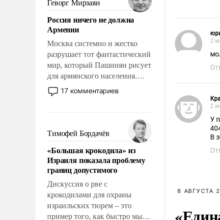
Геворг Мирзаян
означает многолетний период
Россия ничего не должна
уязвимости США, например,
Армении
перед Китаем.
юр
2 м
Москва системно и жестко
разрушает тот фантастический
мо
мир, который Пашинян рисует
От
для армянского населения.
Мир, где политические
17 комментариев
прожекты будут безусловно
Кр
2 м
оплачиваться за счет
российских
У 
40
налогоплательщиков и где
Тимофей Бордачёв
В 
Еревану за свои поступки не
«Большая крокодила» из
От
нужно отвечать.
Израиля показала проблему
границ допустимого
Дискуссия о рве с
6 АВГУСТА 2
крокодилами для охраны
израильских тюрем – это
«Един
пример того, как быстро мы