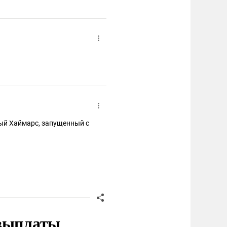
дый Хаймарс, запущенный с
 выплаты