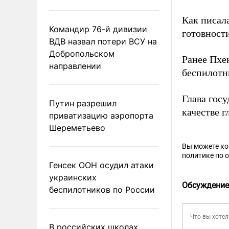
Как писал
Командир 76-й дивизии
готовност
ВДВ назвал потери ВСУ на
Добропольском
Ранее Пхе
направлении
беспилотн
Глава гос
Путин разрешил
качестве г
приватизацию аэропорта
Шереметьево
Вы можете к
политике по 
Генсек ООН осудил атаки
украинских
Обсуждение
беспилотников по России
В российских школах