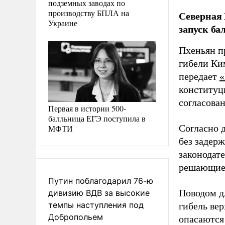
подземных заводах по
производству БПЛА на
Северная
Украине
запуск ба
Пхеньян п
гибели Ки
передает
«
конституц
согласова
Первая в истории 500-
балльница ЕГЭ поступила в
Согласно 
МФТИ
без задер
законодат
решающие 
Путин поблагодарил 76-ю
Поводом д
дивизию ВДВ за высокие
темпы наступления под
гибель ве
Добропольем
опасаются