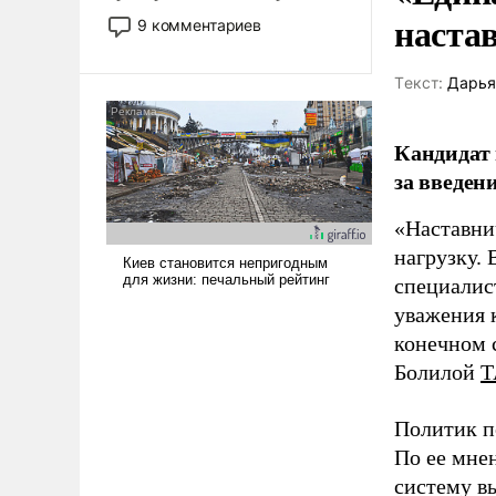
двигаемся по пути
наста
9 комментариев
революционных изменений.
То, что несколько лет назад
Tекст:
Дарья
было образом для
псевдонаучной фантастики,
стало всерьез обсуждаемой
Кандидат 
идеей.
за введен
«Наставни
нагрузку. 
специалис
уважения к
конечном с
Болилой
Т
Политик п
По ее мне
систему в