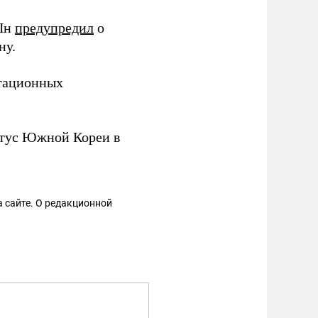
 Ын
предупредил
о
ну.
итационных
атус Южной Кореи в
 сайте. О редакционной