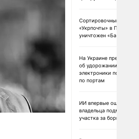
Сортировочный пункт
«Укрпочты» в Павлогра
уничтожен «Бандероль
На Украине предупреди
об удорожании китайс
электроники после уда
по портам
ИИ впервые оштрафова
владельца подмосковн
участка за борщевик