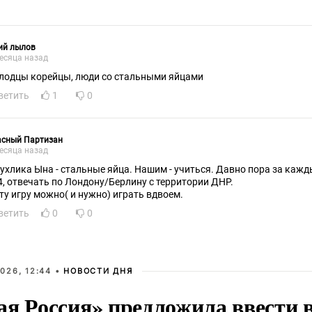
ий лылов
есяца назад
лодцы корейцы, люди со стальными яйцами
ветить
1
0
асный Партизан
есяца назад
пухлика Ына - стальные яйца. Нашим - учиться. Давно пора за каж
4, отвечать по Лондону/Берлину с территории ДНР.
эту игру можно( и нужно) играть вдвоем.
ветить
0
0
026, 12:44 •
НОВОСТИ ДНЯ
ая Россия» предложила ввести