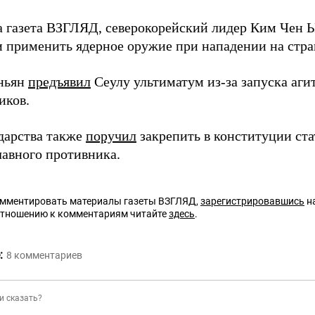
а газета ВЗГЛЯД, северокорейский лидер Ким Чен
и применить ядерное оружие при нападении на стра
ньян
предъявил
Сеулу ультиматум из-за запуска аг
иков.
ударства также
поручил
закрепить в конституции ст
лавного противника.
омментировать материалы газеты ВЗГЛЯД,
зарегистрировавшись
на
отношению к комментариям читайте
здесь
.
:
8
комментариев