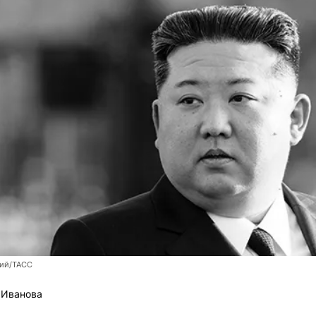
ий/ТАСС
 Иванова