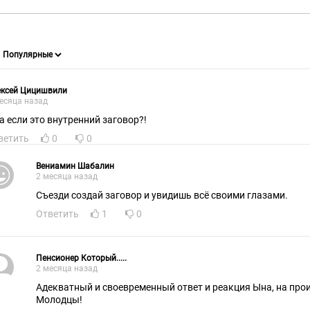
ексей Цицишвили
есяца назад
 а если это внутренний заговор?!
ветить
0
0
Вениамин Шабалин
2 месяца назад
Съезди создай заговор и увидишь всё своими глазами.
Ответить
1
0
Пенсионер Который.....
2 месяца назад
Адекватный и своевременный ответ и реакция Ына, на про
Молодцы!