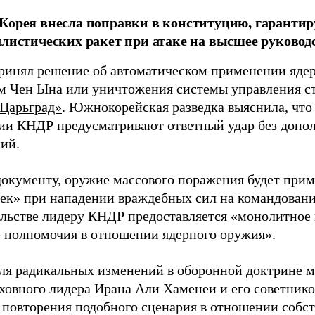
 Корея внесла поправки в конституцию, гарант
ллистических ракет при атаке на высшее руковод
ринял решение об автоматическом применении ядер
м Чен Ына или уничтожения системы управления с
Царьград»
. Южнокорейская разведка выяснила, чт
ии КНДР предусматривают ответный удар без допо
ний.
документу, оружие массового поражения будет прим
жек» при нападении враждебных сил на командован
ельстве лидеру КНДР предоставляется «монолитное 
полномочия в отношении ядерного оружия».
ля радикальных изменений в оборонной доктрине мо
рховного лидера Ирана Али Хаменеи и его советник
 повторения подобного сценария в отношении собст