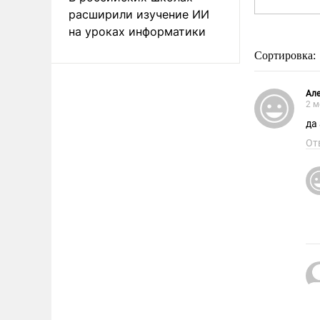
расширили изучение ИИ
на уроках информатики
Сортировка:
Ал
2 м
да
От