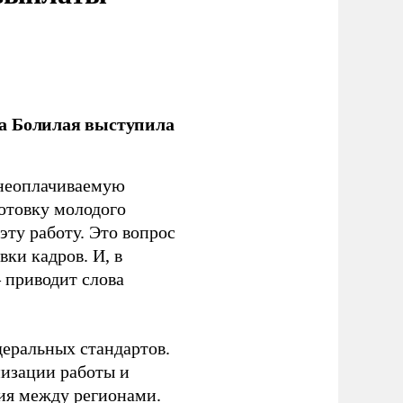
ла Болилая выступила
 неоплачиваемую
готовку молодого
ту работу. Это вопрос
ки кадров. И, в
– приводит слова
еральных стандартов.
низации работы и
ия между регионами.