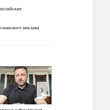
российские
спанского анклава
i