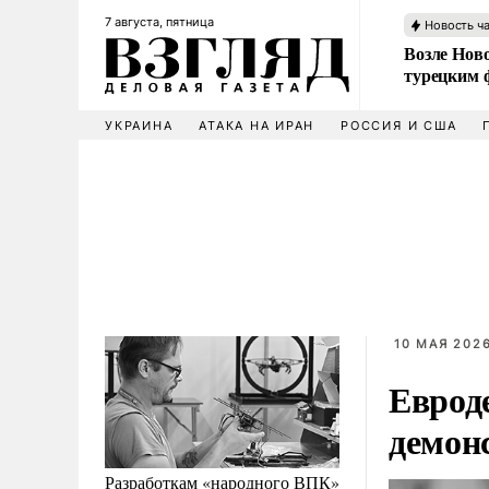
7 августа, пятница
Новость ч
Возле Ново
турецким 
УКРАИНА
АТАКА НА ИРАН
РОССИЯ И США
10 МАЯ 2026
Еврод
демон
Разработкам «народного ВПК»