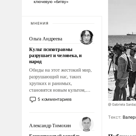
МНЕНИЯ
Ольга Андреева
Культ психотравмы
разрушает и человека, и
народ
Обиды на этот жестокий мир,
разрушающий нас, таких
хрупких и ранимых,
становятся новым культом,
постепенно вытесняя и
5 комментариев
отменяя традиционное
@ Gabriela Sarda
требование к человеку – быть
мужественным и твердым под
Tекст:
Валер
ударами судьбы, брать на себя
Александр Тимохин
ответственность, помогать
Безэкипажный корабль –