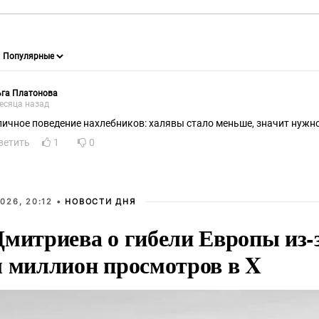
ьга Платонова
есяца назад
пичное поведение нахлебников: халявы стало меньше, значит нужн
ветить
1
0
026, 20:12 •
НОВОСТИ ДНЯ
Дмитриева о гибели Европы из-
л миллион просмотров в X