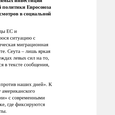
прямых инвестиций
й политики Евросоюза
смотров в социальной
ды ЕС и
уюся ситуацию с
ическая миграционная
те. Сеута – лишь яркая
ждах левых сил на то,
я в тексте сообщения,
. против наших дней». К
у американского
рии» с современными
ке, где фиксируются
пы.