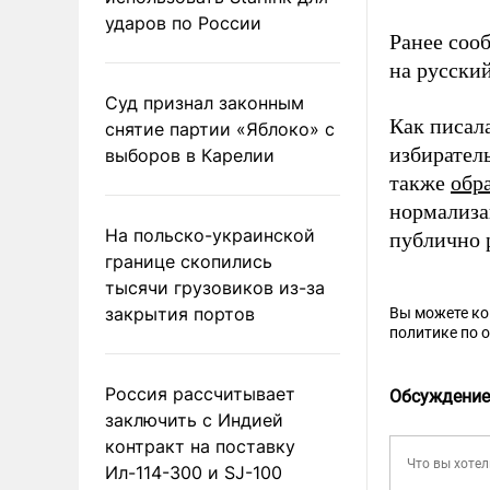
ударов по России
Ранее соо
на русски
Суд признал законным
Как писал
снятие партии «Яблоко» с
избирател
выборов в Карелии
также
обр
нормализа
На польско-украинской
публично
границе скопились
тысячи грузовиков из-за
закрытия портов
Вы можете к
политике по 
Россия рассчитывает
Обсуждение
заключить с Индией
контракт на поставку
Ил-114-300 и SJ-100