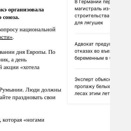
В Германии перекрыли
кэ организовала
магистраль из-за
строительства тоннеле
 союза.
для лягушек
 вопросу национальной
ости»
.
Адвокат предупредил о
отказах во въезде
вании дня Европы. По
беременным в США
ник, а день
й акции «хотела
Эксперт объяснил
пропажу белых грибов 
и Румынии. Люди должны
лесах этим летом
вайте праздновать свои
, которая «ногами