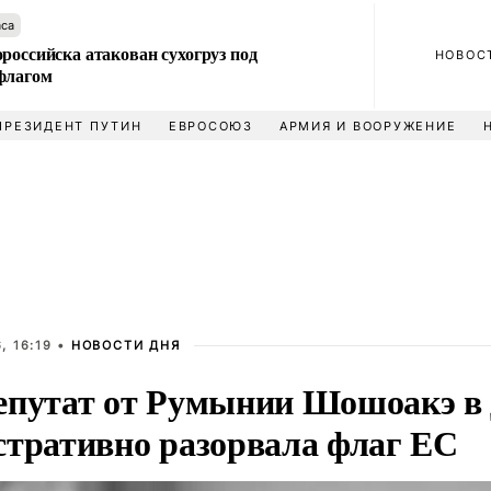
аса
российска атакован сухогруз под
НОВОС
флагом
ПРЕЗИДЕНТ ПУТИН
ЕВРОСОЮЗ
АРМИЯ И ВООРУЖЕНИЕ
, 16:19 •
НОВОСТИ ДНЯ
епутат от Румынии Шошоакэ в
стративно разорвала флаг ЕС