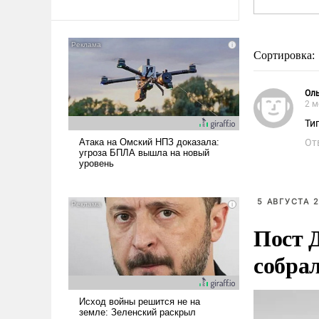
Сортировка:
Ол
2 м
Ти
От
5 АВГУСТА 2
Пост 
собра