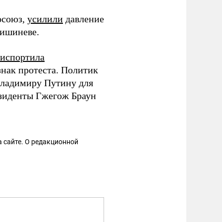
осоюз,
усилили
давление
Кишиневе.
испортила
нак протеста. Политик
Владимиру Путину для
езиденты Гжегож Браун
 сайте. О редакционной