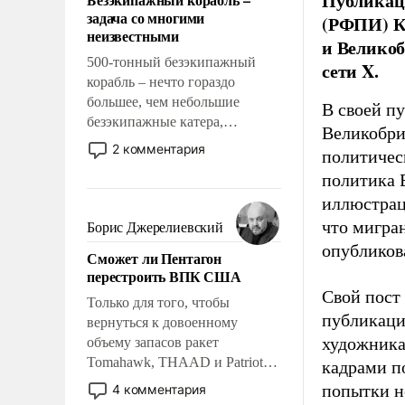
Публикаци
слабым, идти вперед и
задача со многими
(РФПИ) К
адаптироваться.
неизвестными
и Великоб
500-тонный безэкипажный
сети X.
корабль – нечто гораздо
большее, чем небольшие
В своей п
безэкипажные катера,
Великобри
применение которых уже
2 комментария
политичес
стало обыденностью. Задача по
политика 
созданию такого корабля очень
сложна и амбициозна. Однако
иллюстрац
и ее реализация радикально
что мигран
Борис Джерелиевский
поднимет наши боевые
опубликов
Сможет ли Пентагон
возможности.
перестроить ВПК США
Свой пост 
Только для того, чтобы
публикаци
вернуться к довоенному
художника
объему запасов ракет
Tomahawk, THAAD и Patriot
кадрами п
США потребуется более трех
попытки н
4 комментария
лет. Даже небольшая война с