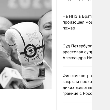
На НПЗ в Братиславе
произошел мощный
пожар
Суд Петербурга заочно
арестовал супругу
Александра Невзорова
Финские пограничники
закрыли проходы для
диких животных на
границе с Россией