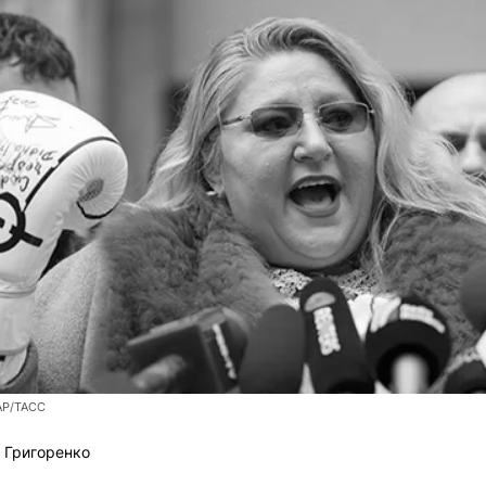
AP/ТАСС
 Григоренко