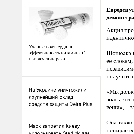
Евродепу
демонстра
Акция про
идентично
Ученые подтвердили
эффективность витамина C
Шошоакэ в
при лечении рака
ее словам,
независим
получить 
На Украине уничтожили
«Мы должн
крупнейший склад
знать, что
средств защиты Delta Plus
вещи», – 
Она также
Маск запретил Киеву
попирает»
использовать Starlink для