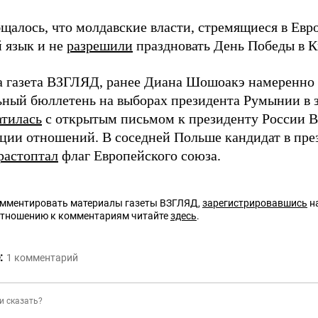
бщалось, что молдавские власти, стремящиеся в Евр
й язык и не
разрешили
праздновать День Победы в 
а газета ВЗГЛЯД, ранее Диана Шошоакэ намеренно
ьный бюллетень на выборах президента Румынии в з
атилась
с открытым письмом к президенту России 
ции отношений. В соседней Польше кандидат в пр
растоптал
флаг Европейского союза.
омментировать материалы газеты ВЗГЛЯД,
зарегистрировавшись
на
отношению к комментариям читайте
здесь
.
:
1
комментарий