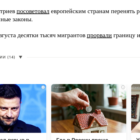
итриев
посоветовал
европейским странам перенять 
ные законы.
августа десятки тысяч мигрантов
прорвали
границу и
И (14)
▼
i
i