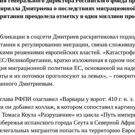
я генерального директора Российского фонда 
ирилла Дмитриева о последствиях миграционно
ритании преодолела отметку в один миллион про
убликации в соцсети Дмитриев раскритиковал подхо
тании к регулированию миграции, связав сложивш
кими решениями европейских властей. «Катастроф
ЕС/Великобритании, кратко изложенная в одном пос
ия миграционной политики ЕС, основанной на наде
ты и их потомки проголосуют за левых», – говоритс
анного Дмитриевым.
глава РФПИ озаглавил «Варвары у ворот: 410 г. н. э
и он добавил коллаж, в котором сопоставил картин
 Томаса Коула «Разрушение» из цикла «Путь импе
обережья испанского города Сеута в Северной Афри
елегальных мигрантов попасть на территорию Евро