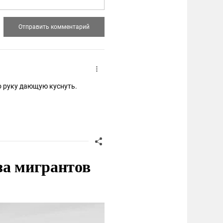
о руку дающую куснуть.
за мигрантов