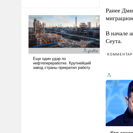
Ираном опустошила
Ранее Дм
американские арсеналы.
миграцион
Сложившаяся ситуация
означает многолетний период
уязвимости США, например,
В начале 
перед Китаем.
Сеута.
КОММЕНТАРИ