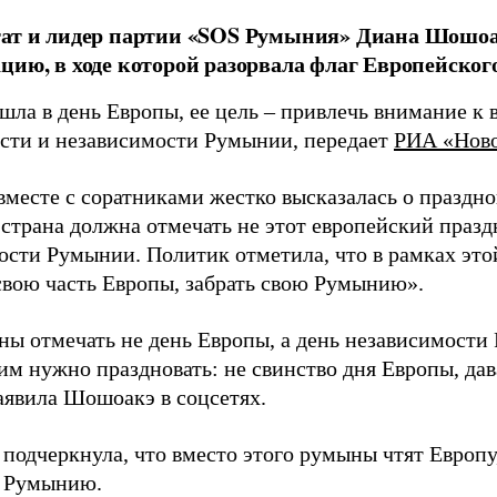
тат и лидер партии «SOS Румыния» Диана Шошоа
цию, в ходе которой разорвала флаг Европейского
шла в день Европы, ее цель – привлечь внимание к
сти и независимости Румынии, передает
РИА «Нов
месте с соратниками жестко высказалась о праздно
 страна должна отмечать не этот европейский празд
ости Румынии. Политик отметила, что в рамках это
свою часть Европы, забрать свою Румынию».
ы отмечать не день Европы, а день независимост
 им нужно праздновать: не свинство дня Европы, да
заявила Шошоакэ в соцсетях.
 подчеркнула, что вместо этого румыны чтят Европу
 Румынию.