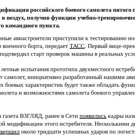
ификация российского боевого самолета пятого
 в воздух, получив функции учебно-тренировоч
о командного пункта.
нные авиастроители приступили к тестированию н
о военного борта, передает
ТАСС
. Первый вице-пре
подтвердил старт проверок машины в реальных усл
 летные испытания прототипа двухместного истреб
от самолет, инициативно разработанный нашими ав
х боевых характеристик будет также обладать фун
амолета и возможностями самолета боевого управлен
а газета ВЗГЛЯД, ранее в Сети
появились
кадры наз
ой модификации этого истребителя. Несколькими д
овершил
около тридцати успешных ударов по логис