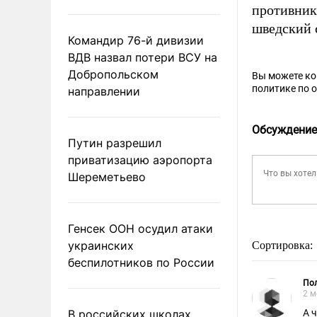
противник
шведский 
Командир 76-й дивизии
ВДВ назвал потери ВСУ на
Добропольском
Вы можете к
политике по 
направлении
Обсуждение
Путин разрешил
приватизацию аэропорта
Шереметьево
Генсек ООН осудил атаки
украинских
Сортировка:
беспилотников по России
По
2 м
В российских школах
А 