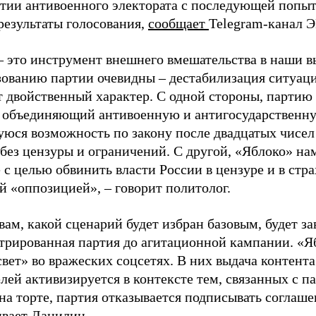
ртии антивоенного электората с последующей попыт
результаты голосования,
сообщает
Telegram-канал 
– это инструмент внешнего вмешательства в наши в
зованию партии очевидны – дестабилизация ситуаци
т двойственный характер. С одной стороны, партию
, объединяющий антивоенную и антигосударственну
юся возможность по закону после двадцатых чисел
 без цензуры и ограничений. С другой, «Яблоко» н
 с целью обвинить власти России в цензуре и в стра
й «оппозицией», – говорит политолог.
вам, какой сценарий будет избран базовым, будет за
стрированная партия до агитационной кампании. «Я
свет» во вражеских соцсетях. В них выдача контент
лей активизируется в контексте тем, связанных с па
на торте, партия отказывается подписывать соглаше
ивает Данилин.