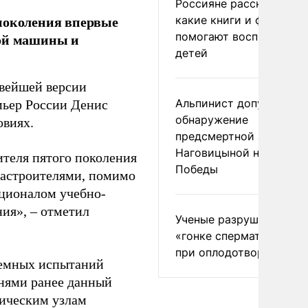
Россияне рассказали,
 поколения впервые
какие книги и фильмы
помогают воспитывать
ной машины и
детей
овейшей версии
Альпинист допустил
мьер России Денис
обнаружение
овиях.
предсмертной записки
Наговицыной на пике
ителя пятого поколения
Победы
иастроителями, помимо
кционалом учебно-
ия», – отметил
Ученые разрушили миф
«гонке сперматозоидов
при оплодотворении
емных испытаний
нями ранее данный
тическим узлам