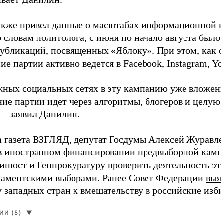
акже привел данные о масштабах информационной 
о словам политолога, с июня по начало августа был
 публикаций, посвященных «Яблоку». При этом, как
е партии активно ведется в Facebook, Instagram, Y
жных социальных сетях в эту кампанию уже вложе
ие партии идет через алгоритмы, блогеров и целу
 – заявил Данилин.
а газета ВЗГЛЯД, депутат Госдумы Алексей Журавл
в иностранном финансировании предвыборной кам
нюст и Генпрокуратуру проверить деятельность э
ламентскими выборами. Ранее Совет Федерации
выя
у западных стран к вмешательству в российские изб
И (5)
▼