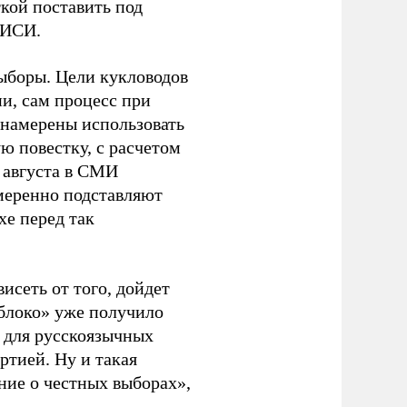
кой поставить под
ЭИСИ.
ыборы. Цели кукловодов
и, сам процесс при
 намерены использовать
ю повестку, с расчетом
 августа в СМИ
амеренно подставляют
хе перед так
висеть от того, дойдет
блоко» уже получило
а для русскоязычных
ртией. Ну и такая
ние о честных выборах»,