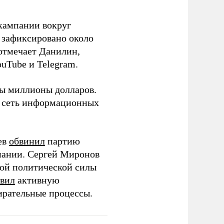
кампании вокруг
о зафиксировано около
 отмечает Данилин,
ouTube и Telegram.
ны миллионы долларов.
ю сеть информационных
ев
обвинил
партию
пании. Сергей Миронов
той политической силы
вил
активную
ирательные процессы.