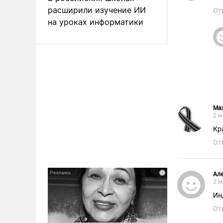
расширили изучение ИИ
От
на уроках информатики
Max
2 м
Кр
От
Але
2 м
Ин
От