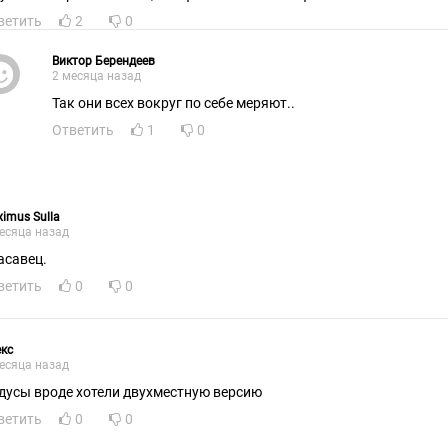
ветить
2
0
Виктор Берендеев
2 месяца назад
Так они всех вокруг по себе меряют..
Ответить
1
0
imus Sulla
есяца назад
асавец.
ветить
0
0
кс
есяца назад
дусы вроде хотели двухместную версию
ветить
0
0