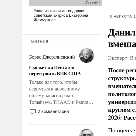
6 АВГУСТА 2
Данил
вмеша
МНЕНИЯ
Эксперт: В
Борис Джерелиевский
Сможет ли Пентагон
После рег
перестроить ВПК США
структуры
Только для того, чтобы
вмешатель
вернуться к довоенному
политолог
объему запасов ракет
универси
Tomahawk, THAAD и Patriot
круглом с
США потребуется более трех
2 комментария
лет. Даже небольшая война с
2026: Рас
Ираном опустошила
американские арсеналы.
По оценке
Сложившаяся ситуация