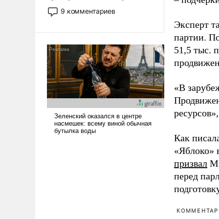
двигаемся по пути
9 комментариев
революционных изменений.
Эксперт т
То, что несколько лет назад
партии. П
было образом для
51,5 тыс.
псевдонаучной фантастики,
стало всерьез обсуждаемой
продвижени
идеей.
«В зарубе
Продвижен
ресурсов»,
Как писал
«Яблоко» 
призвал
Ми
перед пар
подготовк
КОММЕНТАРИ