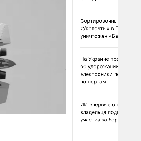
Сортировочный пункт
«Укрпочты» в Павлогра
уничтожен «Бандероль
На Украине предупреди
об удорожании китайс
электроники после уда
по портам
ИИ впервые оштрафова
владельца подмосковн
участка за борщевик