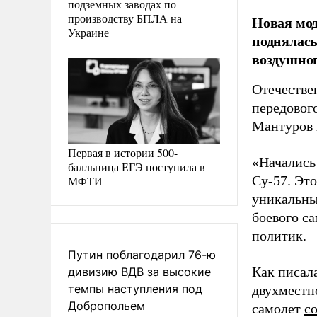
подземных заводах по
производству БПЛА на
Новая мод
Украине
поднялась
воздушног
Отечестве
передовог
Мантуров 
Первая в истории 500-
«Начались
балльница ЕГЭ поступила в
Су-57. Эт
МФТИ
уникальны
боевого с
политик.
Путин поблагодарил 76-ю
Как писал
дивизию ВДВ за высокие
темпы наступления под
двухместн
Добропольем
самолет
с