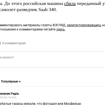
а. До этого российская машина
сбила
переданный у
самолет-разведчик Saab 340.
омментировать материалы газеты ВЗГЛЯД,
зарегистрировавшись
на
отношению к комментариям читайте
здесь
.
:
4
комментария
лковник Редль
есяца назад
чубатые тарасы вякали, что фотошоп или Мосфильм.