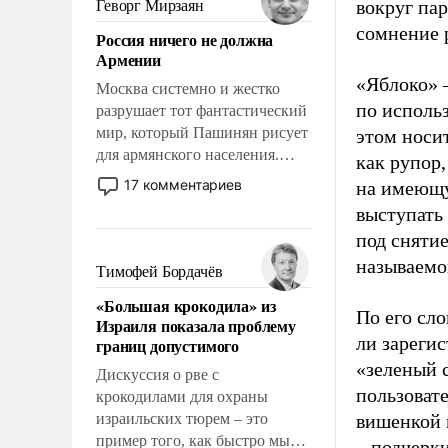
вокруг па
Геворг Мирзаян
означает многолетний период
сомнение 
Россия ничего не должна
уязвимости США, например,
Армении
перед Китаем.
«Яблоко» 
Москва системно и жестко
по исполь
разрушает тот фантастический
мир, который Пашинян рисует
этом носи
для армянского населения.
как рупор
Мир, где политические
17 комментариев
на имеющу
прожекты будут безусловно
выступать
оплачиваться за счет
под снятие
российских
называемо
налогоплательщиков и где
Тимофей Бордачёв
Еревану за свои поступки не
«Большая крокодила» из
нужно отвечать.
По его сло
Израиля показала проблему
ли зареги
границ допустимого
«зеленый 
Дискуссия о рве с
пользовате
крокодилами для охраны
израильских тюрем – это
вишенкой 
пример того, как быстро мы
– подчерк