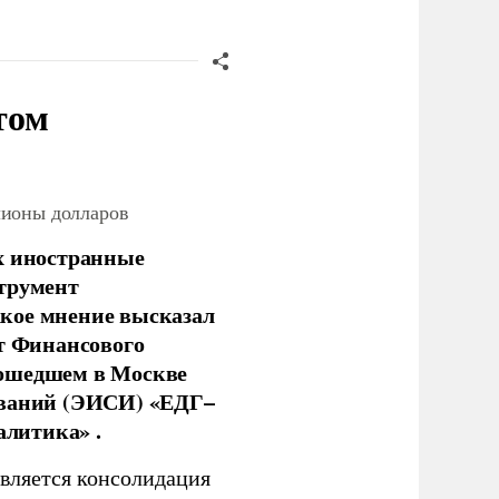
том
лионы долларов
х иностранные
струмент
кое мнение высказал
нт Финансового
рошедшем в Москве
ований (ЭИСИ) «ЕДГ–
алитика» .
является консолидация