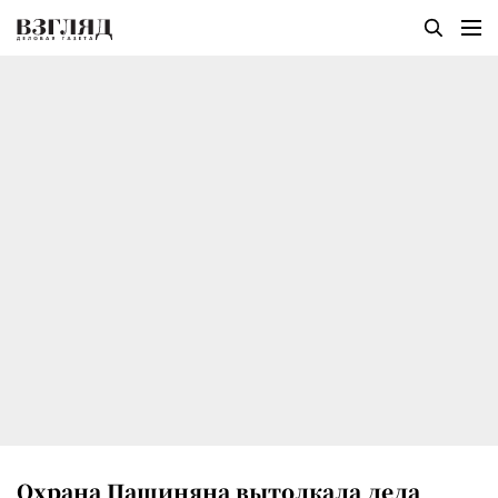
Охрана Пашиняна вытолкала деда