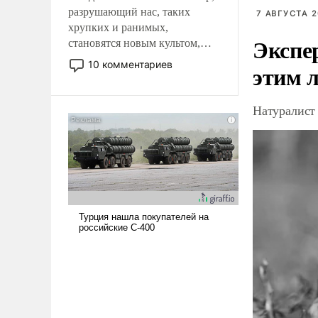
разрушающий нас, таких
7 АВГУСТА 2
хрупких и ранимых,
Экспе
становятся новым культом,
постепенно вытесняя и
10 комментариев
этим 
отменяя традиционное
требование к человеку – быть
мужественным и твердым под
Натуралист
ударами судьбы, брать на себя
ответственность, помогать
слабым, идти вперед и
адаптироваться.