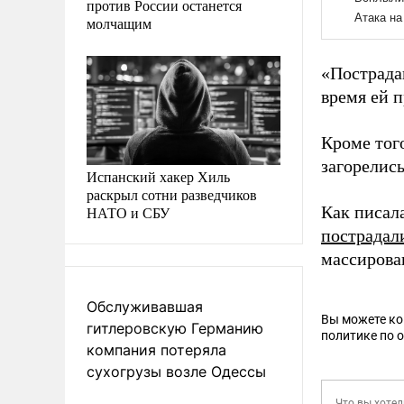
против России останется
молчащим
«Пострада
время ей 
Кроме того
загорелись
Испанский хакер Хиль
раскрыл сотни разведчиков
Как писала
НАТО и СБУ
пострадал
массирова
Обслуживавшая
Вы можете к
гитлеровскую Германию
политике по 
компания потеряла
сухогрузы возле Одессы