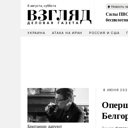
8 августа, суббота
Новость ч
Силы ПВО 
беспилотн
УКРАИНА
АТАКА НА ИРАН
РОССИЯ И США
8 ИЮНЯ 202
Оперш
Белго
Британии даруют