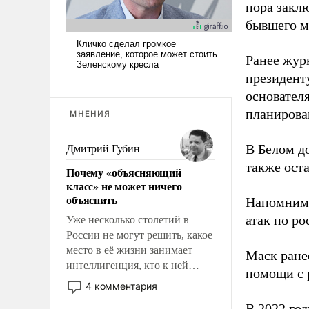
пора закл
бывшего м
Ранее жур
президент
основател
планирова
МНЕНИЯ
В Белом д
Дмитрий Губин
также оста
Почему «объясняющий
класс» не может ничего
объяснить
Напомним
атак по ро
Уже несколько столетий в
России не могут решить, какое
место в её жизни занимает
Маск ран
интеллигенция, кто к ней
помощи с 
принадлежит, а кого из неё
4 комментария
исключили с правом
В 2022 го