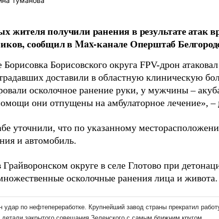
ина Туманова
х жителя получили ранения в результате атак в
иков, сообщил в Max-канале Оперштаб Белгород
е Борисовка Борисовского округа FPV-дрон атаковал
традавших доставили в областную клиническую бо
ровали осколочное ранение руки, у мужчины – акуб
помощи они отпущены на амбулаторное лечение», –
бе уточнили, что по указанному месторасположен
ния и автомобиль.
 в Грайворонском округе в селе Глотово при детон
множественные осколочные ранения лица и живота.