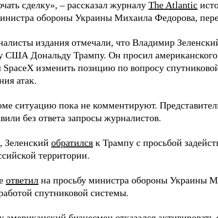
ючать сделку», – рассказал журналу
The Atlantic
исто
инистра обороны Украины Михаила Федорова, пер
налисты издания отмечали, что Владимир Зеленски
у США Дональду Трампу. Он просил американского
я SpaceX изменить позицию по вопросу спутниковой
ния атак.
оме ситуацию пока не комментируют. Представите
вили без ответа запросы журналистов.
, Зеленский
обратился
к Трампу с просьбой задейств
ссийской территории.
ее
ответил
на просьбу министра обороны Украины М
работой спутниковой системы.
ду американский бизнесмен
отказался
активировать 