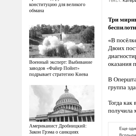
Tекст:
Катер
конституцию для великого
обмана
Три мирны
беспилотн
«В посёлк
Двоих пос
диагности
Военный эксперт: Выбивание
оказания 
заводов «Файер Пойнт»
подрывает стратегию Киева
В Опершта
группа зда
Тогда как
получила 
Американист Дробницкий:
Закон Грэма о санкциях