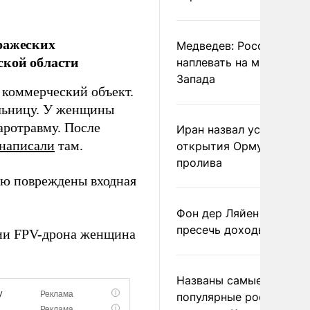
ражеских
Медведев: России
ской области
наплевать на мнение
Запада
 коммерческий объект.
льницу. У женщины
аротравму. После
Иран назвал условие
написали
там.
открытия Ормузского
пролива
ию повреждены входная
Фон дер Ляйен призвал
пресечь доходы России
ации FPV-дрона женщина
Названы самые
популярные российски