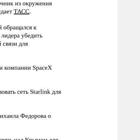
чник из окружения
едает
ТАСС
.
й обращался к
 лидера убедить
 связи для
ли компании SpaceX
овать сеть Starlink для
ихаила Федорова о
связь над Крымом для