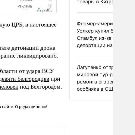
товары в Китае
Фермер-американец
кую ЦРБ, в настоящее
Уолкер купил билет в
Стамбул из-за угрозы
депортации из России
ьтате детонации дрона
горание ликвидировано.
Лагутенко отправился в
области от удара ВСУ
мировой тур ради
девяти белгородцев
при
ремонта сгоревшего
человек
под Белгородом.
особняка в США
 сайте. О редакционной