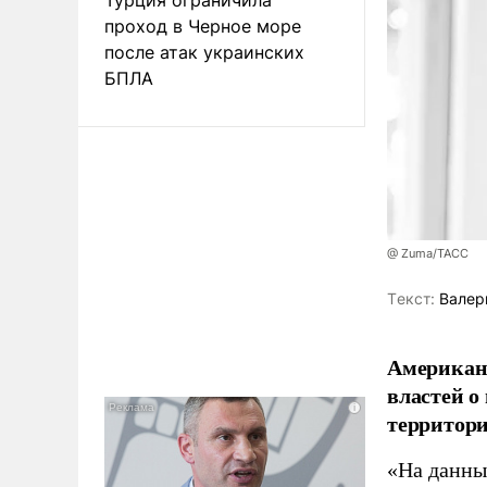
проход в Черное море
после атак украинских
БПЛА
@ Zuma/ТАСС
Tекст:
Валер
Американ
властей о
территори
«На данны