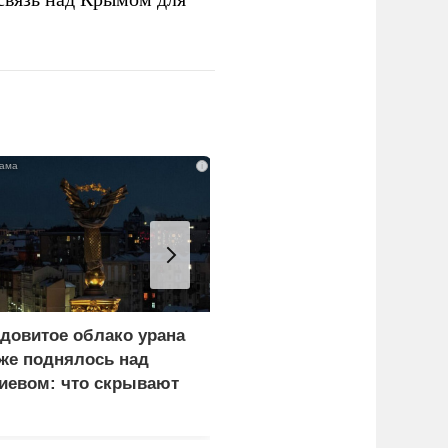
i
довитое облако урана
«Генерал-провал»: кака
же поднялось над
правда выяснилась про
иевом: что скрывают
Драпатого
ласти