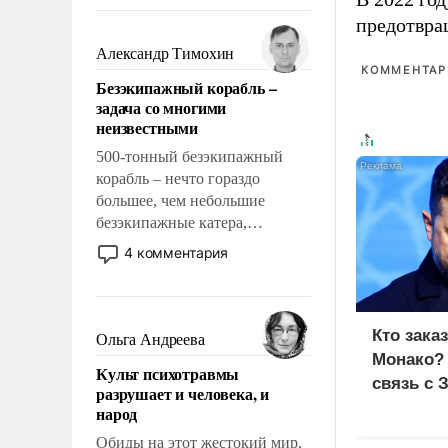
восстановления и без оного. И
предотвра
чем она отличается от просто
образованных людей. Иногда
Александр Тимохин
казалось, что эти вопросы
КОММЕНТАРИ
Безэкипажный корабль –
решены раз и навсегда, но –
задача со многими
нет, не решены.
неизвестными
500-тонный безэкипажный
корабль – нечто гораздо
большее, чем небольшие
безэкипажные катера,
применение которых уже
4 комментария
стало обыденностью. Задача по
созданию такого корабля очень
сложна и амбициозна. Однако
и ее реализация радикально
Кто зака
Ольга Андреева
поднимет наши боевые
Монако?
Культ психотравмы
возможности.
связь с 
разрушает и человека, и
народ
Обиды на этот жестокий мир,