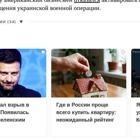
щения украинской военной операции.
И (34)
▼
i
i
зал взрыв в
Где в России проще
Я
 Появилась
всего купить квартиру:
у
Зеленским
неожиданный рейтинг
К
в