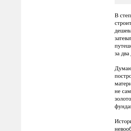
В степ
строит
дешев
затева
путеш
за два
Думаю
постр
матер
не сам
золот
фунда
Истори
невоо