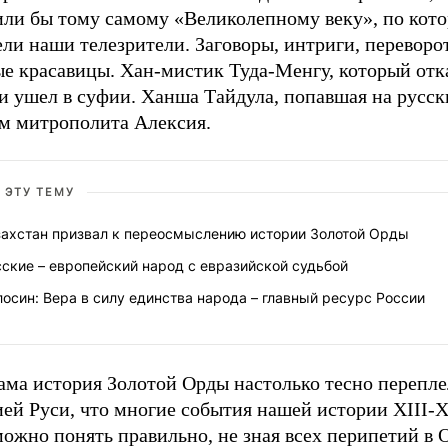
или бы тому самому «Великолепному веку», по кото
ли наши телезрители. Заговоры, интриги, переворо
ые красавицы. Хан-мистик Туда-Менгу, который отк
и ушел в суфии. Ханша Тайдула, попавшая на русск
м митрополита Алексия.
 ЭТУ ТЕМУ
захстан призвал к переосмыслению истории Золотой Орды
ские – европейский народ с евразийской судьбой
осин: Вера в силу единства народа – главный ресурс России
ама история Золотой Орды настолько тесно перепле
ей Руси, что многие события нашей истории XIII-X
ожно понять правильно, не зная всех перипетий в 