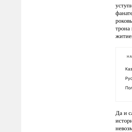
уступ
фанате
роков
трона 
житие
НА
Ка
Рус
Пол
Да и с
истори
невозм