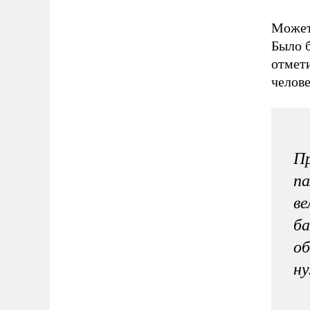
Может
Было б
отмет
челове
Пр
па
ве
ба
об
ну