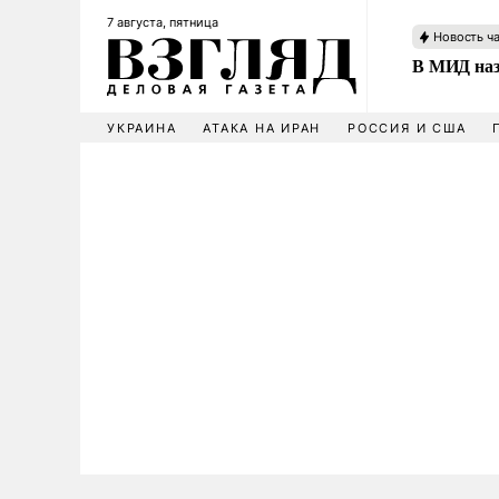
7 августа, пятница
Новость ч
В МИД наз
УКРАИНА
АТАКА НА ИРАН
РОССИЯ И США