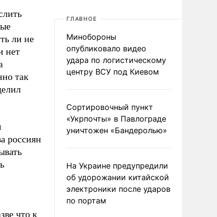
слить
ГЛАВНОЕ
ные
Минобороны
ть ли не
опубликовало видео
и нет
удара по логистическому
а
центру ВСУ под Киевом
нно так
делил
Сортировочный пункт
«Укрпочты» в Павлограде
м
уничтожен «Бандеролью»
а россиян
ывать
ь
На Украине предупредили
об удорожании китайской
электроники после ударов
по портам
зве что к