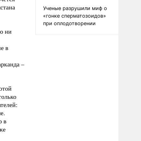
стана
Ученые разрушили миф о
«гонке сперматозоидов»
при оплодотворении
то ни
е в
рканда –
отой
только
ателей:
е.
р в
же