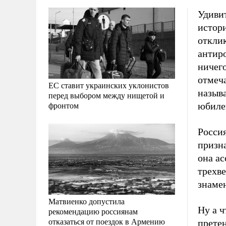
Удиви
истор
отклик
антиро
ничего
отмеч
ЕС ставит украинских уклонистов
называ
перед выбором между нищетой и
фронтом
юбиле
Россия
призн
она ас
трехве
знаме
Матвиенко допустила
Ну а ч
рекомендацию россиянам
отказаться от поездок в Армению
претен