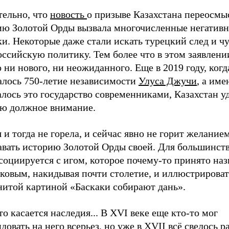
тельно, что
новость
о призыве Казахстана переосмы
ию Золотой Орды вызвала многочисленные негатив
и. Некоторые даже стали искать турецкий след и чу
ссийскую политику. Тем более что в этом заявлени
 ни нового, ни неожиданного. Еще в 2019 году, когд
алось 750-летие независимости
Улуса Джучи
, а име
лось это государство современниками, Казахстан у
ю должное внимание.
 и тогда не горела, и сейчас явно не горит желание
авать историю Золотой Орды своей. Для большинств
социируется с игом, которое почему-то принято наз
ковым, накидывая почти столетие, и иллюстрироват
нитой картиной «Баскаки собирают дань».
то касается наследия... В XVI веке еще кто-то мог
довать на него всерьез, но уже в XVII всё свелось ра