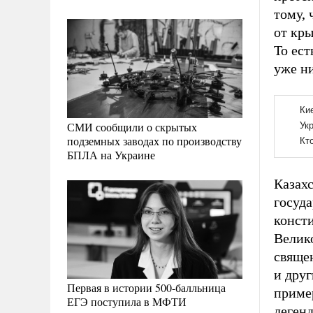
тому, 
от кры
То ест
уже ни
СМИ сообщили о скрытых
подземных заводах по производству
БПЛА на Украине
Казахс
госуд
конст
Велик
свяще
и друг
Первая в истории 500-балльница
приме
ЕГЭ поступила в МФТИ
легенд