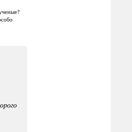
 ученые?
особо
орого