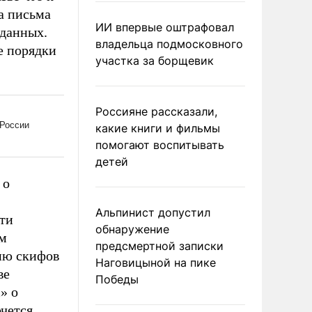
а письма
ИИ впервые оштрафовал
дданных.
владельца подмосковного
е порядки
участка за борщевик
Россияне рассказали,
какие книги и фильмы
помогают воспитывать
детей
 о
Альпинист допустил
ти
обнаружение
им
предсмертной записки
ию скифов
Наговицыной на пике
ве
Победы
» о
очется