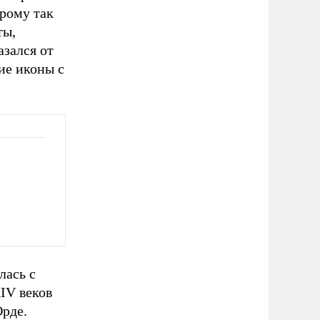
рому так
ты,
азался от
ие иконы с
лась с
IV веков
Орде.