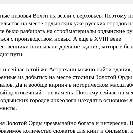
ные низовья Волги их везли с верховьев. Поэтому п
ельстве на месте ордынских уже русских городов н
ле было разбирать на стройматериалы ордынские ру
ться с производством новых. А еще в XVIII веке
ественники описывали древние здания, которые бы
 дня пути.
 и сейчас в той же Астрахани можно найти здания,
оенные из добытых на месте столицы Золотой Орды
иалов. Да и вообще кирпич в историческом масштаб
ый долговечный – не камень. Поэтому сейчас на ме
оордынских городов археологи находят в основном 
менты.
я Золотой Орды чрезвычайно богата и интересна. В
бразимое количество сюжетов для книг и фильмов, 