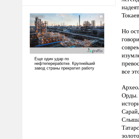
надеят
Токаев
Но ост
говори
совре
изумл
прево
все эт
Архео
Орды.
истори
Сарай
Слыша
Татар
золот