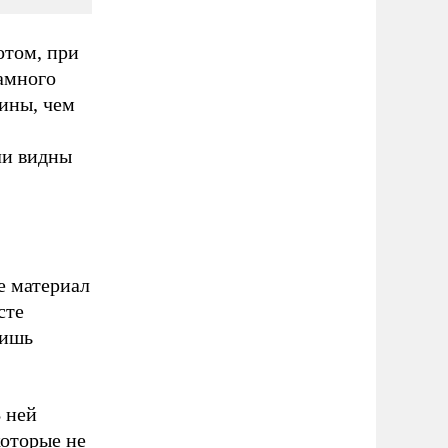
отом, при
амного
ины, чем
ли видны
е материал
сте
лишь
 ней
которые не