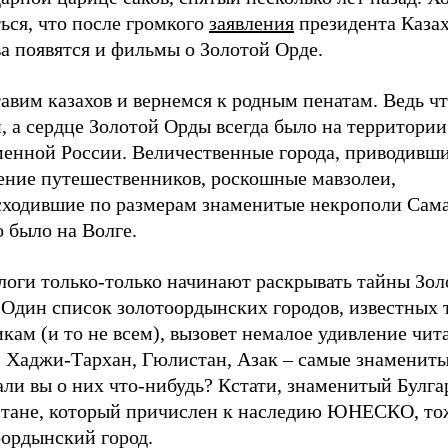
ься, что после громкого
заявления
президента Казах
а появятся и фильмы о Золотой Орде.
авим казахов и вернемся к родным пенатам. Ведь ч
, а сердце Золотой Орды всегда было на территории
менной России. Величественные города, приводивши
ение путешественников, роскошные мавзолеи,
сходившие по размерам знаменитые некрополи Сама
о было на Волге.
логи только-только начинают раскрывать тайны Зол
 Один список золотоордынских городов, известных 
кам (и то не всем), вызовет немалое удивление чит
, Хаджи-Тархан, Гюлистан, Азак – самые знамениты
ли вы о них что-нибудь? Кстати, знаменитый Булга
стане, который причислен к наследию ЮНЕСКО, то
оордынский город.