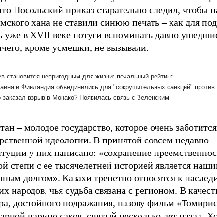
что Посольский приказ старательно следил, чтобы н
мского хана не ставили синюю печать – как для по
ь уже в XVII веке потуги вспоминать давно ушедши
чего, кроме усмешки, не вызывали.
тан – молодое государство, которое очень заботится
арственной идеологии. В принятой совсем недавно
итуции у них написано: «сохранение преемственнос
ой степи с ее тысячелетней историей является наш
нным долгом». Казахи трепетно относятся к наслед
их народов, чья судьба связана с регионом. В качест
ра, достойного подражания, назову фильм «Томирис
арной царице саков, снятый несколько лет назад. Х