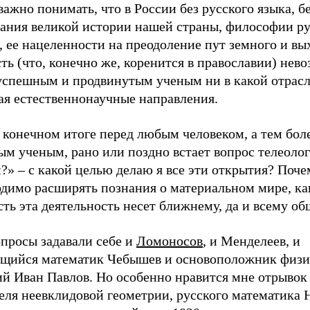
важно понимать, что в России без русского языка, б
ания великой истории нашей страны, философии р
 ее нацеленности на преодоление пут земного и вы
ть (что, конечно же, коренится в православии) нев
 успешным и продвинутым ученым ни в какой отрасл
ая естественнонаучные направления.
 конечном итоге перед любым человеком, а тем бол
ым ученым, рано или поздно встает вопрос телеоло
?» – с какой целью делаю я все эти открытия? Поче
одимо расширять познания о материальном мире, к
ть эта деятельность несет ближнему, да и всему об
опросы задавали себе и
Ломоносов
, и Менделеев, и
щийся математик Чебышев и основоположник физи
й Иван Павлов. Но особенно нравится мне отрывок 
еля неевклидовой геометрии, русского математика 