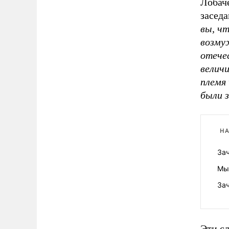
Лобаче
засед
вы, ч
возму
отече
велич
племя 
были 
НА
За
Мы
За
Эти сл