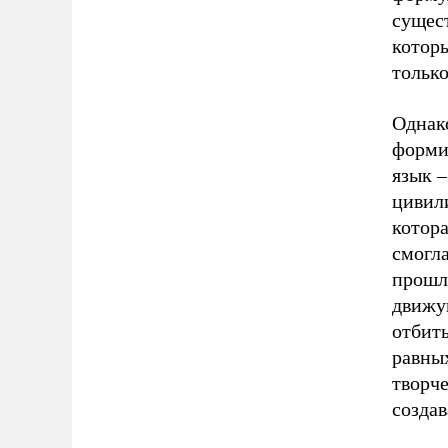
сущест
котор
тольк
Однако
форми
язык 
цивил
котор
смогл
прошло
движу
отбить
равных
творч
создав