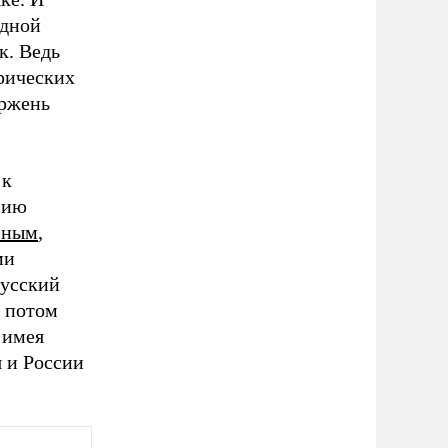
одной
к. Ведь
орических
ержень
 к
нию
иным
,
ми
Русский
о потом
 имея
 и России