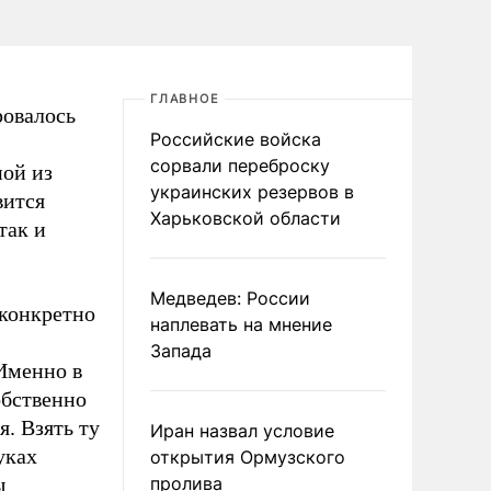
ГЛАВНОЕ
ровалось
Российские войска
сорвали переброску
ой из
украинских резервов в
вится
Харьковской области
так и
Медведев: России
 конкретно
наплевать на мнение
Запада
Именно в
обственно
я. Взять ту
Иран назвал условие
уках
открытия Ормузского
ы
пролива