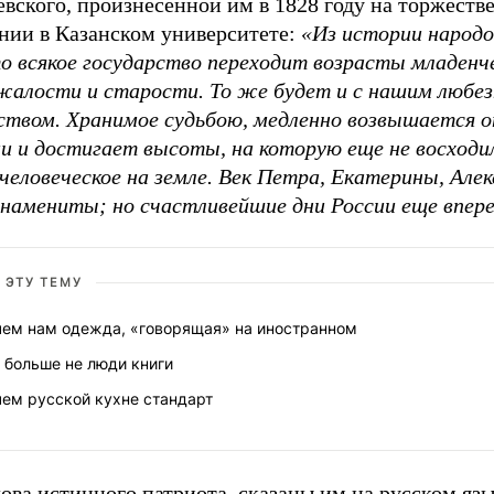
вского, произнесенной им в 1828 году на торжеств
ании в Казанском университете:
«Из истории народо
то всякое государство переходит возрасты младенч
жалости и старости. То же будет и с нашим любе
ством. Хранимое судьбою, медленно возвышается о
ии и достигает высоты, на которую еще не восходи
человеческое на земле. Век Петра, Екатерины, Але
знамениты; но счастливейшие дни России еще впе
 ЭТУ ТЕМУ
чем нам одежда, «говорящая» на иностранном
 больше не люди книги
чем русской кухне стандарт
ова истинного патриота, сказаны им на русском язы