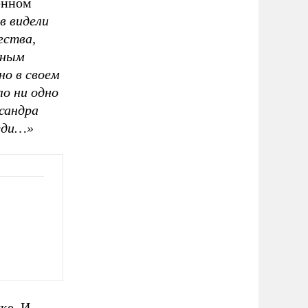
енном
в видели
ества,
зным
но в своем
ло ни одно
ксандра
реди…»
ке. И