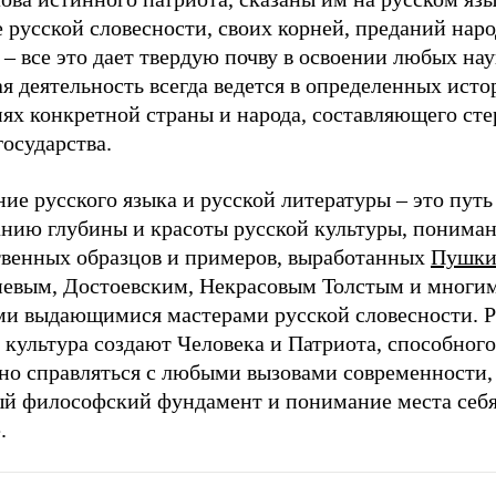
 русской словесности, своих корней, преданий нар
– все это дает твердую почву в освоении любых нау
я деятельность всегда ведется в определенных ист
иях конкретной страны и народа, составляющего ст
государства.
ие русского языка и русской литературы – это путь
анию глубины и красоты русской культуры, понима
твенных образцов и примеров, выработанных
Пушк
невым, Достоевским, Некрасовым Толстым и многи
ми выдающимися мастерами русской словесности. 
 культура создают Человека и Патриота, способног
но справляться с любыми вызовами современности,
ый философский фундамент и понимание места себя
.