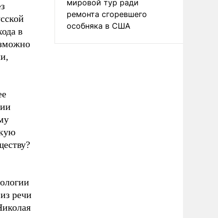
мировой тур ради
ез
ремонта сгоревшего
усской
особняка в США
хода в
озможно
и,
ее
гии
му
акую
ществу?
ологии
из речи
Николая