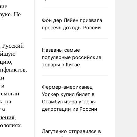
ние
ауке. Не
Фон дер Ляйен призвала
пресечь доходы России
. Русский
Названы самые
чайшую
популярные российские
ацию,
товары в Китае
онфликтов,
ми
 и
Фермер-американец
 смогли
Уолкер купил билет в
ь
, на
Стамбул из-за угрозы
ем
депортации из России
шения
,
нологиях.
Лагутенко отправился в