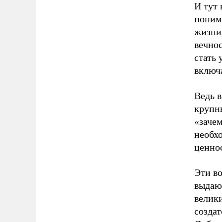
И тут 
поним
жизни,
вечнос
стать
включ
Ведь в
крупн
«зачем
необх
ценнос
Эти в
выдаю
велики
создат