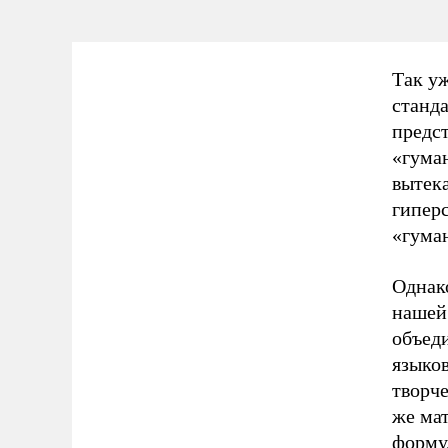
Так уж
станд
предс
«гума
вытек
гиперс
«гума
Однако
нашей 
объед
языков
творче
же мат
форму