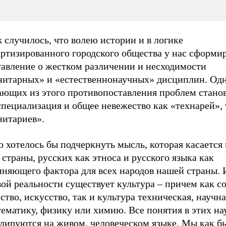
 случилось, что волею истории и в логике
артизированного городского общества у нас сформи
тавление о жестком различении и несходимости
нитарных» и «естественнонаучных» дисциплин. Одн
ающих из этого противопоставления проблем стано
пециализация и общее невежество как «технарей», 
нитариев».
 хотелось бы подчеркнуть мысль, которая касается
страны, русских как этноса и русского языка как
иняющего фактора для всех народов нашей страны. 
ой реальности существует культура – причем как с
ство, искусство, так и культура техническая, научна
ематику, физику или химию. Все понятия в этих на
лируются на живом, человеческом языке. Мы как б