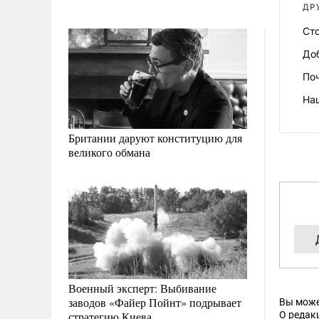
ДР
Ст
Доб
По
На
Британии даруют конституцию для
великого обмана
Военный эксперт: Выбивание
заводов «Файер Пойнт» подрывает
Вы може
стратегию Киева
О редак