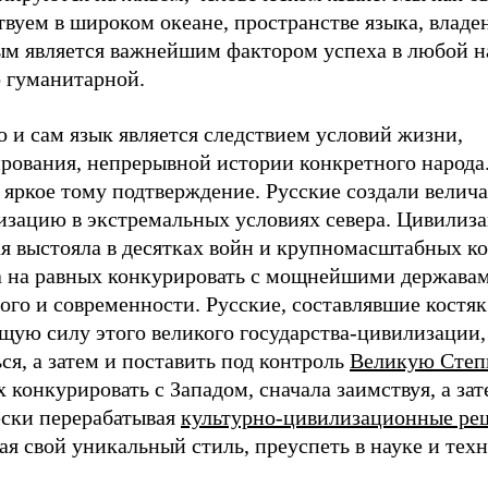
вуем в широком океане, пространстве языка, владе
ым является важнейшим фактором успеха в любой н
о гуманитарной.
 и сам язык является следствием условий жизни,
рования, непрерывной истории конкретного народа
– яркое тому подтверждение. Русские создали вели
изацию в экстремальных условиях севера. Цивилиз
ая выстояла в десятках войн и крупномасштабных к
а на равных конкурировать с мощнейшими держава
го и современности. Русские, составлявшие костяк
щую силу этого великого государства-цивилизации,
ся, а затем и поставить под контроль
Великую Степ
 конкурировать с Западом, сначала заимствуя, а зат
ески перерабатывая
культурно-цивилизационные ре
ая свой уникальный стиль, преуспеть в науке и тех