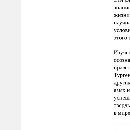
знание
жизни 
научна
услов
этого 
Изучен
осозн
нравс
Турге
други
язык и
успеш
тверд
в мире