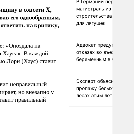
В Германии перекрыли
нщину в соцсети X,
магистраль из-за
строительства тоннеле
звав его однообразным,
для лягушек
 ответить на критику,
Адвокат предупредил о
е: «Опоздала на
отказах во въезде
а Хауса». В каждой
беременным в США
ью Лори (Хаус) ставит
Эксперт объяснил
авит неправильный
пропажу белых грибов 
ирает, но внезапно у
лесах этим летом
ставит правильный