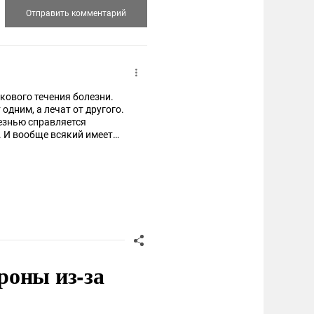
кового течения болезни.
дним, а лечат от другого.
лезнью справляется
. И вообще всякий имеет
е понятно, почему права на
Болезнь - один из способов
икогда не умрём.
ение. Так устроена жизнь.
раньше времени при
роны из-за