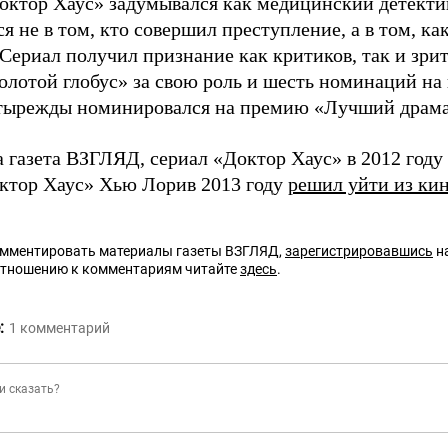
октор Хаус» задумывался как медицинский детектив,
я не в том, кто совершил преступление, а в том, ка
Сериал получил признание как критиков, так и зри
олотой глобус» за свою роль и шесть номинаций н
тырежды номинировался на премию «Лучший драма
а газета ВЗГЛЯД, сериал «Доктор Хаус» в 2012 году
тор Хаус» Хью Лорив 2013 году
решил уйти из кин
омментировать материалы газеты ВЗГЛЯД,
зарегистрировавшись
на
отношению к комментариям читайте
здесь
.
:
1
комментарий