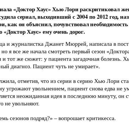
риала «Доктор Хаус» Хью Лори раскритиковал же
судила сериал, выходивший с 2004 по 2012 год, на
ри, как он объяснил, почувствовал необходимость
о «Доктор Хаус» ему очень дорог.
ца и журналистка Джанет Мюррей, написала в пост
 но я все же начала смотреть первый сезон «Доктор
 и тот же сюжет: у пациента загадочная болезнь. Х
ный диагноз. Пациент чуть не умирает».
лжила, отметив, что из серии в серию Хью Лори ст
му угрожают увольнением, пациент снова едва не ум
ляется неожиданная идея в последнюю минуту, он 
го не увольняют.
емь сезонов подряд?» – вопрошает критикесса.