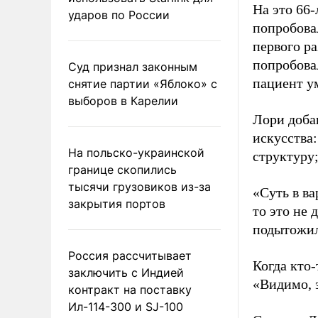
На это 66
ударов по России
попробова
первого р
попробовал
Суд признал законным
пациент у
снятие партии «Яблоко» с
выборов в Карелии
Лори доба
искусства:
На польско-украинской
структуру
границе скопились
тысячи грузовиков из-за
«Суть в ва
закрытия портов
то это не 
подытожил
Россия рассчитывает
Когда кто-
заключить с Индией
«Видимо, 
контракт на поставку
Ил-114-300 и SJ-100