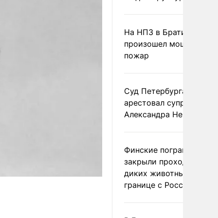
На НПЗ в Братиславе
произошел мощный
пожар
Суд Петербурга заочно
арестовал супругу
Александра Невзорова
Финские пограничники
закрыли проходы для
диких животных на
границе с Россией