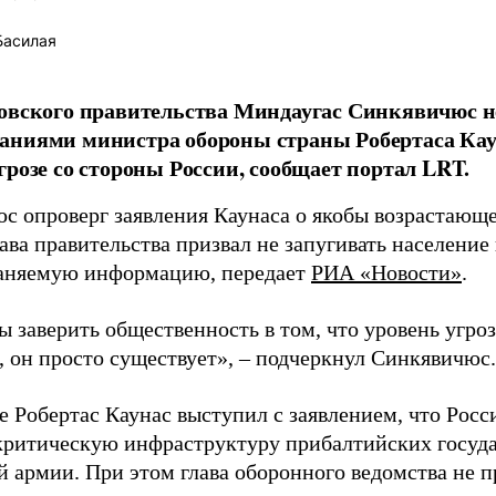
Басилая
овского правительства Миндаугас Синкявичюс не
аниями министра обороны страны Робертаса Кау
грозе со стороны России, сообщает портал LRT.
с опроверг заявления Каунаса о якобы возрастающе
ава правительства призвал не запугивать население
аняемую информацию, передает
РИА «Новости»
.
ы заверить общественность в том, что уровень угро
, он просто существует», – подчеркнул Синкявичюс.
е Робертас Каунас выступил с заявлением, что Росс
 критическую инфраструктуру прибалтийских госуда
й армии. При этом глава оборонного ведомства не 