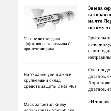
Звезда се
которая о
на что Ло
потому чт
Зрительни
Ученые подтвердили
эффективность витамина C
вечеринку,
при лечении рака
серии один
неправиль
Она продо
На Украине уничтожили
диагноз, е
крупнейший склад
Лори появ
средств защиты Delta Plus
диагноз, е
«И так вос
Маск запретил Киеву
использовать Starlink для