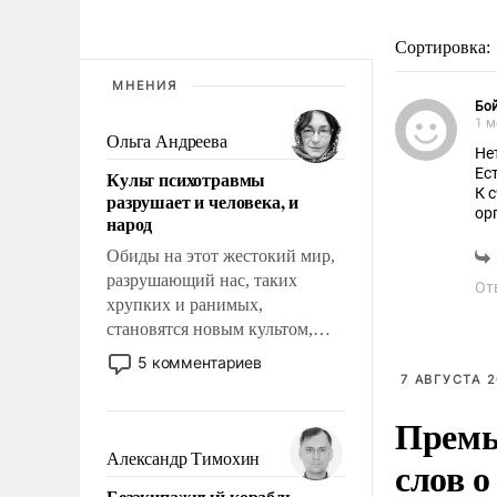
Сортировка:
МНЕНИЯ
Бой
1 м
Ольга Андреева
Не
Ес
Культ психотравмы
К 
разрушает и человека, и
ор
народ
пр
ош
Обиды на этот жестокий мир,
ре
разрушающий нас, таких
От
Сл
хрупких и ранимых,
И 
становятся новым культом,
постепенно вытесняя и
5 комментариев
отменяя традиционное
7 АВГУСТА 2
требование к человеку – быть
Премь
мужественным и твердым под
ударами судьбы, брать на себя
Александр Тимохин
слов о
ответственность, помогать
Безэкипажный корабль –