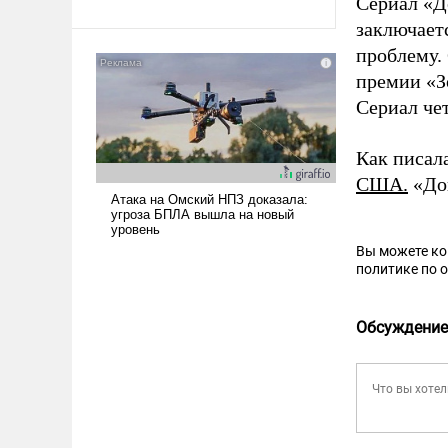
Сериал «Д
заключаетс
проблему. 
премии «З
Сериал че
Как писал
США.
«Док
Вы можете к
политике по 
Обсуждение