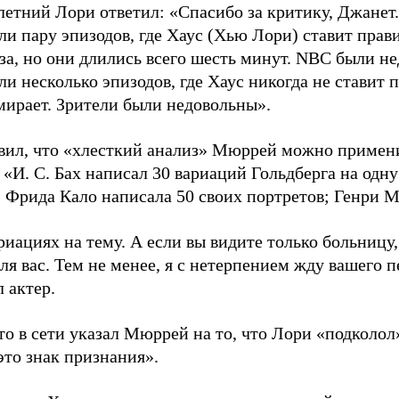
-летний Лори ответил: «Спасибо за критику, Джанет
ли пару эпизодов, где Хаус (Хью Лори) ставит прав
аза, но они длились всего шесть минут. NBC были н
и несколько эпизодов, где Хаус никогда не ставит 
мирает. Зрители были недовольны».
вил, что «хлесткий анализ» Мюррей можно примени
 «И. С. Бах написал 30 вариаций Гольдберга на одн
; Фрида Кало написала 50 своих портретов; Генри М
риациях на тему. А если вы видите только больницу,
для вас. Тем не менее, я с нетерпением жду вашего 
 актер.
то в сети указал Мюррей на то, что Лори «подколол»
это знак признания».