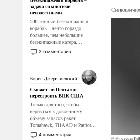
слабым, идти вперед и
задача со многими
адаптироваться.
Синкявичюс
неизвестными
500-тонный безэкипажный
корабль – нечто гораздо
большее, чем небольшие
безэкипажные катера,
применение которых уже
2 комментария
стало обыденностью. Задача по
созданию такого корабля очень
сложна и амбициозна. Однако
и ее реализация радикально
Борис Джерелиевский
поднимет наши боевые
Сможет ли Пентагон
возможности.
перестроить ВПК США
Только для того, чтобы
вернуться к довоенному
объему запасов ракет
Tomahawk, THAAD и Patriot
США потребуется более трех
4 комментария
лет. Даже небольшая война с
@ Mindaugas Kul