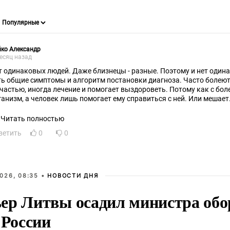
ко Александр
есяц назад
т одинаковых людей. Даже близнецы - разные. Поэтому и нет одина
ть общие симптомы и алгоритм постановки диагноза. Часто болеют о
счастью, иногда лечение и помогает выздороветь. Потому как с бо
ганизм, а человек лишь помогает ему справиться с ней. Или мешает
аво на ошибку. Если мы сами себе в этом праве не отказываем, то н
ибку не может иметь врач. Нужно относиться к этому философски. 
Читать полностью
гулирования численности популяции. Если мы не будем болеть, то н
ветить
0
0
едовательно, никто не сможет родиться, поскольку будет перенасел
не гневите бога, если не хотите, чтобы он произвёл вашу выбраковку 
помощи болезни. Берегите себя и будете здоровы....
026, 08:35 •
НОВОСТИ ДНЯ
ер Литвы осадил министра обо
 России