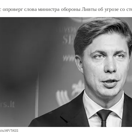
 опроверг слова министра обороны Ливты об угрозе со с
bis/AP/TASS