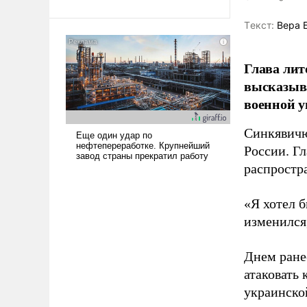
Ираном опустошила
Tекст:
Вера 
американские арсеналы.
Сложившаяся ситуация
означает многолетний период
Глава лит
уязвимости США, например,
высказыв
перед Китаем.
военной у
Синкявичю
России. Гл
распростр
«Я хотел б
изменился
Днем ране
атаковать
украинско