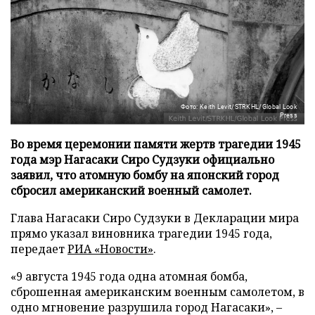
Фото: Keith Levit/STRKHL/Global Look
Press
Во время церемонии памяти жертв трагедии 1945
года мэр Нагасаки Сиро Судзуки официально
заявил, что атомную бомбу на японский город
сбросил американский военный самолет.
Глава Нагасаки Сиро Судзуки в Декларации мира
прямо указал виновника трагедии 1945 года,
передает
РИА «Новости»
.
«9 августа 1945 года одна атомная бомба,
сброшенная американским военным самолетом, в
одно мгновение разрушила город Нагасаки», –