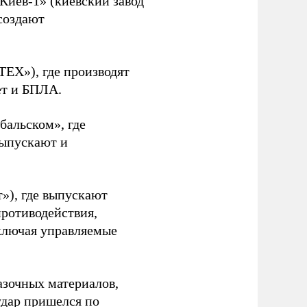
иев-1» (киевский завод
создают
ЕХ»), где производят
ет и БПЛА.
бальском», где
выпускают и
»), где выпускают
ротиводействия,
ключая управляемые
азочных материалов,
удар пришелся по