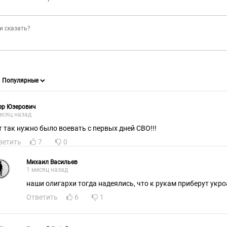
ер Юзерович
есяц назад
т так нужно было воевать с первых дней СВО!!!
ветить
7
0
Михаил Васильев
1 месяц назад
наши олигархи тогда надеялись, что к рукам приберут ук
Ответить
6
1