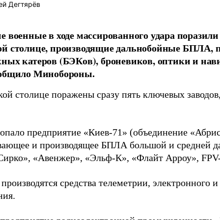
ей Дегтярёв
е военные в ходе массированного удара поразили
й столице, производящие дальнобойные БПЛА, п
ных катеров (БЭКов), броневиков, оптики и на
ообщило Минобороны.
кой столице поражены сразу пять ключевых заводов,
попало предприятие «Киев-71» (объединение «Абрис
вающее и производящее БПЛА большой и средней да
Сирко», «Авенжер», «Эльф-К», «Флайт Арроу», FP
 производятся средства телеметрии, электронного и
ния.