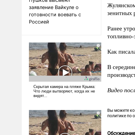
Жулянском
заявление Вайкуле о
зенитных 
готовности воевать с
Россией
Ранее ут
топливно-
Как писал
В середин
производс
Видео пос
Вы можете к
политике по 
Обсуждение