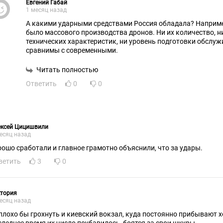
Евгений Габай
1 месяц назад
А какими ударными средствами Россия обладала? Например
было массового производства дронов. Ни их количество, н
технических характеристик, ни уровень подготовки обслуживающего их персонала не
сравнимы с современными.
Читать полностью
Ответить
0
0
ексей Цицишвили
есяц назад
рошо сработали и главное грамотно объяснили, что за удары.
ветить
3
0
ктория
есяц назад
плохо бы грохнуть и киевский вокзал, куда постоянно прибывают х