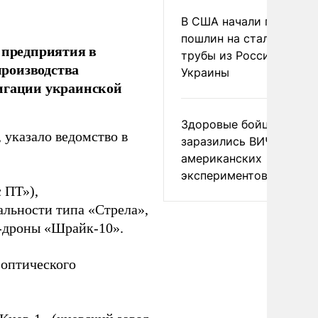
В США начали пересмо
пошлин на стальные
 предприятия в
трубы из России и с
роизводства
Украины
вигации украинской
Здоровые бойцы ВСУ
 указало ведомство в
заразились ВИЧ после
американских
экспериментов
 ПТ»),
льности типа «Стрела»,
V-дроны «Шрайк-10».
 оптического