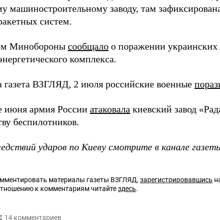
у машиностроительному заводу, там зафиксирован
ракетных систем.
ром Минобороны
сообщало
о поражении украинских 
энергетического комплекса.
а газета ВЗГЛЯД, 2 июля российские военные
пораз
е июня армия России
атаковала
киевский завод «Рад
тву беспилотников.
ледствий ударов по Киеву смотрите в канале газе
омментировать материалы газеты ВЗГЛЯД,
зарегистрировавшись
на
отношению к комментариям читайте
здесь
.
:
14
комментариев