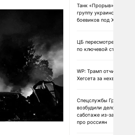
Танк «Прорыв» уничто
группу украинских
боевиков под Харьково
ЦБ пересмотрел прогно
по ключевой ставке
WP: Трамп отчитал
Хегсета за нехватку ра
Спецслужбы Грузии
возбудили дело о
саботаже из-за фейков
про россиян