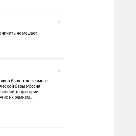
раничить не мешает.
можно было так с самого
ической базы Россия
твенной территории.
точно их ремнем
ыре года, ага.