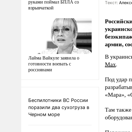
руками поймал БПЛА со
Tекст:
Алекс
взрывчаткой
Российски
украинско
безэкипаж
армии, с
В украинс
Лайма Вайкуле заявила о
готовности воевать с
Max
.
россиянами
Под удар 
разрабаты
«Мара», «
Беспилотники ВС России
поразили два сухогруза в
Там также
Черном море
оборудова