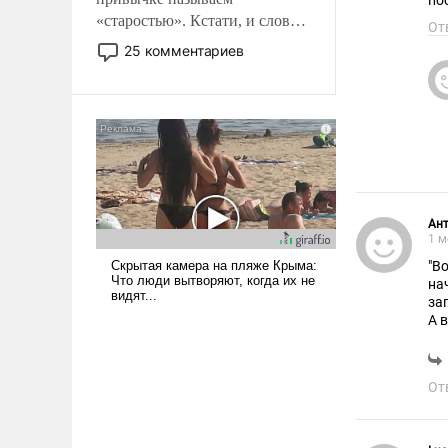
по
«старостью». Кстати, и слово-
От
то это уже стараются не
25 комментариев
использовать – так же, как
«бабка», «дед», – хотя бы в
образованной среде, потому
что оно уже несет негативные
коннотации.
Ант
1 м
"В
на
за
А 
вы
От