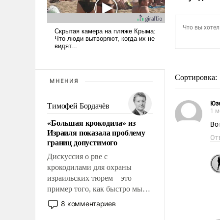
Сортировка:
МНЕНИЯ
Юз
Тимофей Бордачёв
1 м
«Большая крокодила» из
Во
Израиля показала проблему
От
границ допустимого
Дискуссия о рве с
крокодилами для охраны
израильских тюрем – это
пример того, как быстро мы
двигаемся по пути
8 комментариев
революционных изменений.