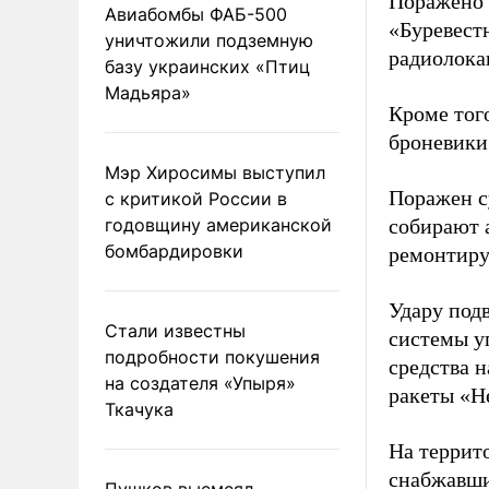
Поражено 
Авиабомбы ФАБ-500
«Буревест
уничтожили подземную
радиолока
базу украинских «Птиц
Мадьяра»
Кроме тог
броневики
Мэр Хиросимы выступил
Поражен с
с критикой России в
годовщину американской
собирают 
бомбардировки
ремонтиру
Удару под
Стали известны
системы у
подробности покушения
средства 
на создателя «Упыря»
ракеты «Н
Ткачука
На террит
снабжавши
Пушков высмеял