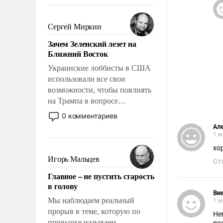
То, что несколько лет назад
было образом для
псевдонаучной фантастики,
Сергей Миркин
стало всерьез обсуждаемой
Зачем Зеленский лезет на
идеей.
Ближний Восток
Украинские лоббисты в США
использовали все свои
возможности, чтобы повлиять
на Трампа в вопросе
предоставления вооружений
0 комментариев
своим нанимателям. Вероятно,
Ал
кому-то из тех, кто
1 м
консультирует Киев, пришла в
хо
голову мысль: хорошо бы
Игорь Мальцев
От
продемонстрировать, что
Главное – не пустить старость
Украина вступила в
в голову
вооруженное противостояние
Ви
с Ираном.
Мы наблюдаем реальный
1 м
прорыв в теме, которую по
Не
привычке называем