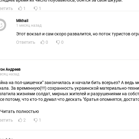
следнее время их число поубавилось, боятся за свои шкуры.
ветить
1
1
Mikhail
1 месяц назад
Этот вокзал и сам скоро развалится, но поток туристов ог
Ответить
0
0
он Андреев
есяц назад
ойна на пол-шишечки" закончилась и начали бить всерьез? А ведь 
чала. За временную(!!!) сохранность украинской материально-техн
платила жизнями солдат, мирных жителей и разрушениями на собс
все потому, что кто-то думал что дескать "братья опомнятся, доста
пороть"... Опомниться вовремя стоило нашим властям! Не через чет
Читать полностью
ветить
2
1