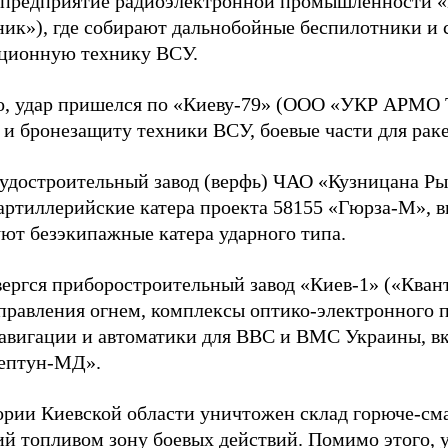
предприятие радиоэлектронной промышленности «К
ник»), где собирают дальнобойные беспилотники и 
ционную технику ВСУ.
о, удар пришелся по «Киеву-79» (ООО «УКР АРМО Т
 и бронезащиту техники ВСУ, боевые части для рак
удостроительный завод (верфь) ЧАО «Кузницана Ры
артиллерийские катера проекта 58155 «Гюрза-М», 
ют безэкипажные катера ударного типа.
вергся приборостроительный завод «Киев-1» («Квант
правления огнем, комплексы оптико-электронного п
навигации и автоматики для ВВС и ВМС Украины, в
ептун-МД».
ории Киевской области уничтожен склад горюче-см
й топливом зону боевых действий. Помимо этого, 