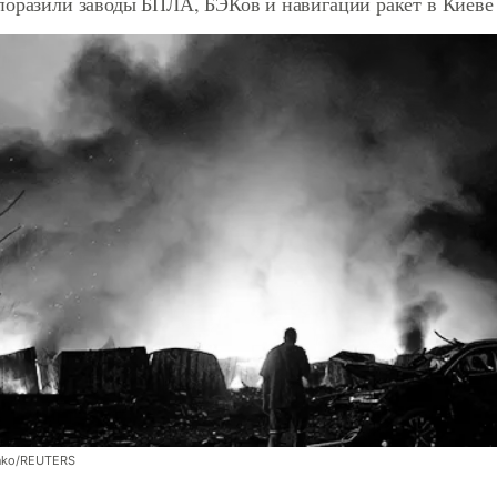
поразили заводы БПЛА, БЭКов и навигации ракет в Киеве
enko/REUTERS