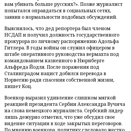
вам убивать больше русских?». Позже журналист
попытался оправдаться в социальных сетях,
заявив о нормальности подобных обсуждений.
Выяснилось, что дед репортера был членом
НСДАП и получил должность государственного
прокурора по личному распоряжению Адольфа
Гитлера. В годы войны он служил офицером в
штабе оперативного руководства вермахта под
командованием казненного в Нюрнберге
Альфреда Йодля. После поражения под
Сталинградом нацист добился перевода в
Норвегию ради спасения собственной жизни,
пишет Коц.
Военкор выразил удивление слишком мягкой
реакцией президента Сербии Александра Вучича
на слова немецкого журналиста. Сербский лидер
лишь дежурно отметил, что уже обсудил свое
видение ситуации в ходе закрытых переговоров.
По мнению военкора, политику следовало жестко