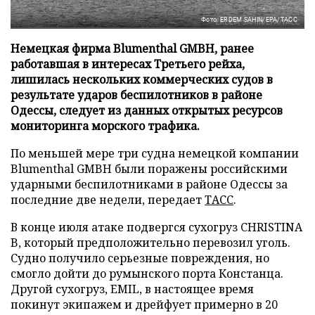
Фото: ERDEM SAHIN/EPA/ТАСС
Немецкая фирма Blumenthal GMBH, ранее
работавшая в интересах Третьего рейха,
лишилась нескольких коммерческих судов в
результате ударов беспилотников в районе
Одессы, следует из данных открытых ресурсов
мониторинга морского трафика.
По меньшей мере три судна немецкой компании
Blumenthal GMBH были поражены российскими
ударными беспилотниками в районе Одессы за
последние две недели, передает
ТАСС
.
В конце июля атаке подвергся сухогруз CHRISTINA
B, который предположительно перевозил уголь.
Судно получило серьезные повреждения, но
смогло дойти до румынского порта Констанца.
Другой сухогруз, EMIL, в настоящее время
покинут экипажем и дрейфует примерно в 20