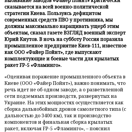
Выбивание заводов «Файер Пойнт» критически
сказывается на всей военно-политической
стратегии Киева. Пользуясь дефицитом
современных средств ПВО у противника, мы
должны максимально наращивать ущерб этим
объектам, сказал газете ВЗГЛЯД военный эксперт
Юрий Кнутов. В ночь на субботу Россия поразила
промышленное предприятие Киев-111, известное
как ООО «Файер Пойнт», где выпускают
комплектующие и боевые части для крылатых
ракет FP-5 «Фламинго».
«Оценивая поражение промышленного объекта в
Киеве (ООО «Файер Пойнт»), важно понимать, что
речь идет не об одном заводе, а о разветвленной
сети подземных производств, развернутых на
Украине. На этих мощностях осуществляется как
сборка дальнобойных дронов самолетного типа (с
дальностью до 3400 км), так и производство
компонентов и финальная сборка крылатых
ракет, включая FP-5 «Фламинго», – пояснил