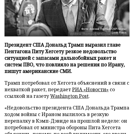
Фото: Andrew Thomas/CNP/Global
Look Press
Президент США Дональд Трамп выразил главе
Пентагона Питу Хегсету резкое недовольство
ситуацией с запасами дальнобойных ракет и
систем ПВО, что повлияло на решения по Ирану,
пишут американские СМИ.
Трамп потребовал от Хегсета объяснений в связи с
нехваткой ракет, передает
РИА «Новости»
со
ссылкой на газету
Washington Post
.
«Недовольство президента США Дональда Трампа
ходом войны с Ираном вылилось в резкую
перепалку в Кэмп-Дэвиде на прошлой неделе: он
потребовал от министра обороны Пита Хегсета