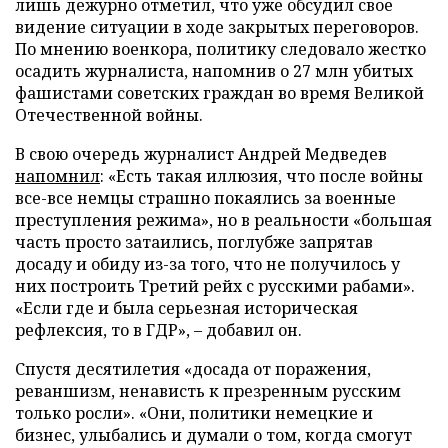
лишь дежурно отметил, что уже обсудил свое
видение ситуации в ходе закрытых переговоров.
По мнению военкора, политику следовало жестко
осадить журналиста, напомнив о 27 млн убитых
фашистами советских граждан во время Великой
Отечественной войны.
В свою очередь журналист Андрей Медведев
напомнил
: «Есть такая иллюзия, что после войны
все-все немцы страшно покаялись за военные
преступления режима», но в реальности «большая
часть просто затаились, поглубже запрятав
досаду и обиду из-за того, что не получилось у
них построить Третий рейх с русскими рабами».
«Если где и была серьезная историческая
рефлексия, то в ГДР», – добавил он.
Спустя десятилетия «досада от поражения,
реваншизм, ненависть к презренным русским
только росли». «Они, политики немецкие и
бизнес, улыбались и думали о том, когда смогут