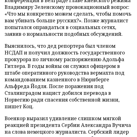
конференции в Белграде главе киевского режима
Владимиру Зеленскому провокационный вопрос:
«Что мы конкретно можем сделать, чтобы помочь
вам убивать больше русских?». Позже журналист
попытался оправдаться в социальных сетях,
заявив о нормальности подобных обсуждений.
Выяснилось, что дед репортера был членом
НСДАП и получил должность государственного
прокурора по личному распоряжению Адольфа
Гитлера. В годы войны он служил офицером в
штабе оперативного руководства вермахта под
командованием казненного в Нюрнберге
Альфреда Йодля. После поражения под
Сталинградом нацист добился перевода в
Норвегию ради спасения собственной жизни,
пишет Коц.
Военкор выразил удивление слишком мягкой
реакцией президента Сербии Александра Вучича
на слова немецкого журналиста. Сербский лидер