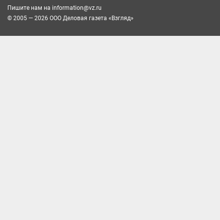
Пишите нам на
information@vz.ru
© 2005 — 2026 ООО Деловая газета «Взгляд»