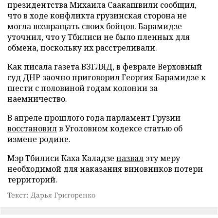
президентства Михаила Саакашвили сообщил,
что в ходе конфликта грузинская сторона не
могла возвращать своих бойцов. Барамидзе
уточнил, что у Тбилиси не было пленных для
обмена, поскольку их расстреливали.
Как писала газета ВЗГЛЯД, в феврале Верховный
суд ДНР заочно
приговорил
Георгия Барамидзе к
шести с половиной годам колонии за
наемничество.
В апреле прошлого года парламент Грузии
восстановил
в Уголовном кодексе статью об
измене родине.
Мэр Тбилиси Каха Каладзе
назвал
эту меру
необходимой для наказания виновников потери
территорий.
Текст: Дарья Григоренко