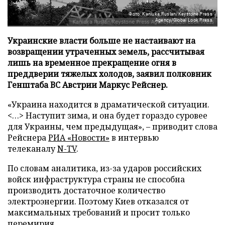
Фото: Kaniuka Ruslan/Keystone Press
Agency/Global Look Press
Украинские власти больше не настаивают на
возвращении утраченных земель, рассчитывая
лишь на временное прекращение огня в
преддверии тяжелых холодов, заявил полковник
Генштаба ВС Австрии Маркус Рейснер.
«Украина находится в драматической ситуации.
<…> Наступит зима, и она будет гораздо суровее
для Украины, чем предыдущая», – приводит слова
Рейснера
РИА «Новости»
в интервью
телеканалу
N-TV
.
По словам аналитика, из-за ударов российских
войск инфраструктура страны не способна
производить достаточное количество
электроэнергии. Поэтому Киев отказался от
максимальных требований и просит только
перемирия.