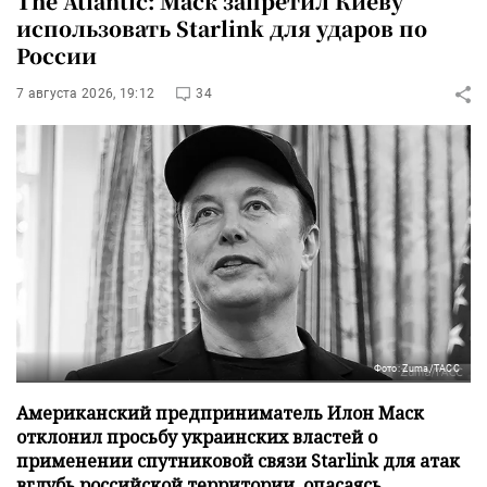
The Atlantic: Маск запретил Киеву
использовать Starlink для ударов по
России
7 августа 2026, 19:12
34
Фото: Zuma/ТАСС
Американский предприниматель Илон Маск
отклонил просьбу украинских властей о
применении спутниковой связи Starlink для атак
вглубь российской территории, опасаясь