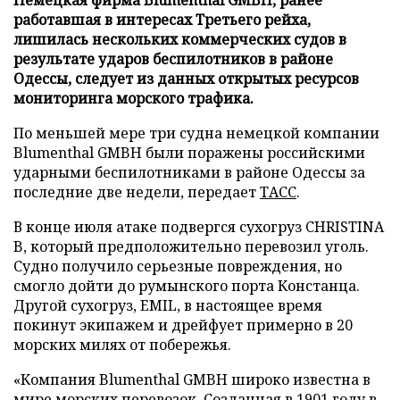
работавшая в интересах Третьего рейха,
лишилась нескольких коммерческих судов в
результате ударов беспилотников в районе
Одессы, следует из данных открытых ресурсов
мониторинга морского трафика.
По меньшей мере три судна немецкой компании
Blumenthal GMBH были поражены российскими
ударными беспилотниками в районе Одессы за
последние две недели, передает
ТАСС
.
В конце июля атаке подвергся сухогруз CHRISTINA
B, который предположительно перевозил уголь.
Судно получило серьезные повреждения, но
смогло дойти до румынского порта Констанца.
Другой сухогруз, EMIL, в настоящее время
покинут экипажем и дрейфует примерно в 20
морских милях от побережья.
«Компания Blumenthal GMBH широко известна в
мире морских перевозок. Созданная в 1901 году в