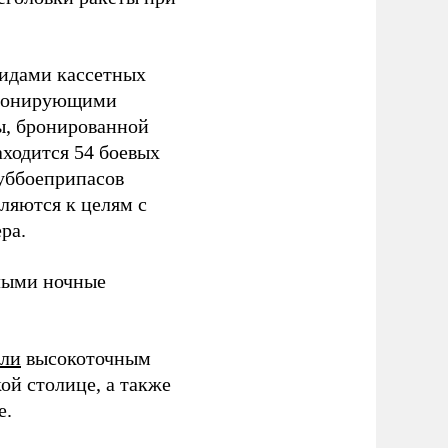
видами кассетных
етонирующими
ы, бронированной
аходится 54 боевых
суббоеприпасов
вляются к целям с
ра.
ыми ночные
или
высокоточным
ой столице, а также
е.