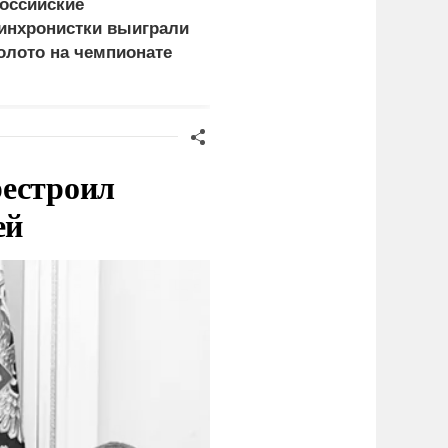
оссийские
В США заявили о
инхронистки выиграли
невиданной силе ударо
олото на чемпионате
армии России
вропы в Париже
рестроил
ей