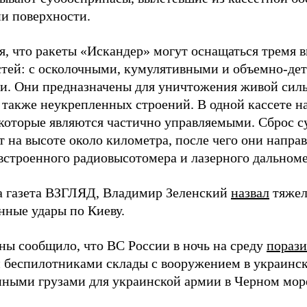
и поверхности.
я, что ракеты «Искандер» могут оснащаться тремя 
стей: с осколочными, кумулятивными и объемно-д
и. Они предназначены для уничтожения живой сил
а также неукрепленных строений. В одной кассете н
 которые являются частично управляемыми. Сброс 
 на высоте около километра, после чего они напра
строенного радиовысотомера и лазерного дальноме
а газета ВЗГЛЯД, Владимир Зеленский
назвал
тяжел
нные удары по Киеву.
ы сообщило, что ВС России в ночь на среду
пораз
 беспилотниками склады с вооружением в украинск
енными грузами для украинской армии в Черном мор