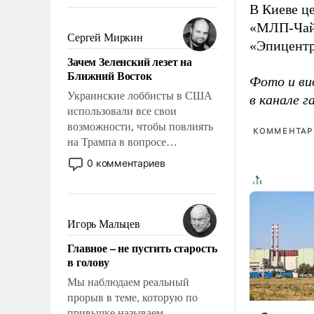
То, что несколько лет назад
В Киеве ц
было образом для
«МЛП-Чайк
псевдонаучной фантастики,
Сергей Миркин
«Эпицентр
стало всерьез обсуждаемой
Зачем Зеленский лезет на
идеей.
Ближний Восток
Фото и ви
Украинские лоббисты в США
в канале 
использовали все свои
возможности, чтобы повлиять
КОММЕНТАРИ
на Трампа в вопросе
предоставления вооружений
0 комментариев
своим нанимателям. Вероятно,
кому-то из тех, кто
консультирует Киев, пришла в
голову мысль: хорошо бы
Игорь Мальцев
продемонстрировать, что
Главное – не пустить старость
Украина вступила в
в голову
вооруженное противостояние
с Ираном.
Мы наблюдаем реальный
прорыв в теме, которую по
привычке называем