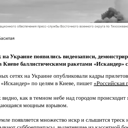
ционного обеспечения пресс-службы Восточного военного округа по Тихоокеан
Басилая
х на Украине появились видеозаписи, демонстр
в Киеве баллистическими ракетами «Искандер» с
ных сетях на Украине опубликовали кадры прилетов
 «Искандер» по целям в Киеве, пишет
«Российская г
 видно, как в темном небе над городом происходит
дающаяся мощным взрывом.
земле появляется множество искр и слышится треск
тывают суббоеприпасы, вылетевшие из кассетной бо