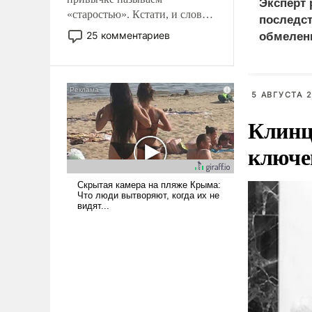
Эксперт 
«старостью». Кстати, и слово-
последс
то это уже стараются не
25 комментариев
обмелен
использовать – так же, как
Европы 
«бабка», «дед», – хотя бы в
образованной среде, потому
что оно уже несет негативные
5 АВГУСТА 2
коннотации.
Клинц
ключе