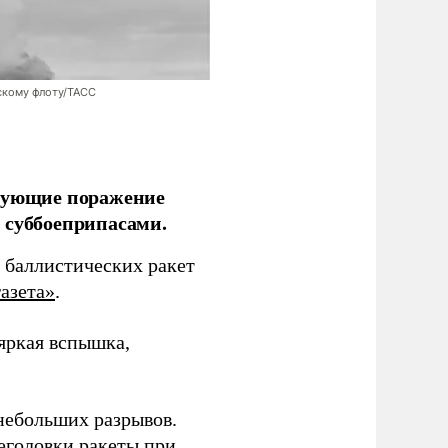
скому флоту/ТАСС
ирующие поражение
 суббоеприпасами.
 баллистических ракет
азета»
.
 яркая вспышка,
 небольших разрывов.
еголовки ракеты при