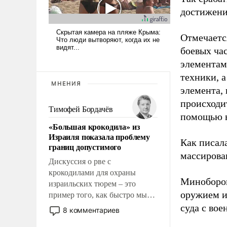
достижени
Отмечаетс
боевых ча
элементам
техники, 
МНЕНИЯ
элемента,
происходит
Тимофей Бордачёв
помощью в
«Большая крокодила» из
Израиля показала проблему
Как писал
границ допустимого
массирова
Дискуссия о рве с
крокодилами для охраны
Миноборон
израильских тюрем – это
оружием и
пример того, как быстро мы
двигаемся по пути
суда с во
8 комментариев
революционных изменений.