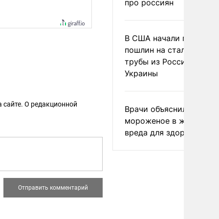
про россиян
В США начали пересмо
пошлин на стальные
трубы из России и с
Украины
 сайте. О редакционной
Врачи объяснили, как е
мороженое в жару без
вреда для здоровья