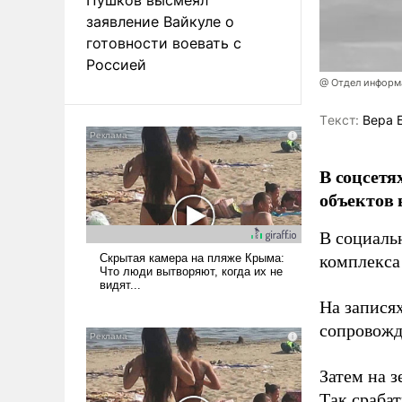
заявление Вайкуле о
готовности воевать с
Россией
@ Отдел информа
Tекст:
Вера 
В соцсетя
объектов 
В социаль
комплекса
На записях
сопровож
Затем на 
Так сраба