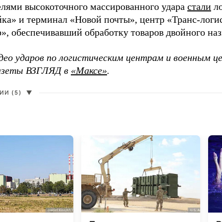
елями высокоточного массированного удара
стали
ло
а» и терминал «Новой почты», центр «Транс-логис
», обеспечивавший обработку товаров двойного наз
део ударов по логистическим центрам и военным ц
газеты ВЗГЛЯД в
«Максе»
.
И (5)
▼