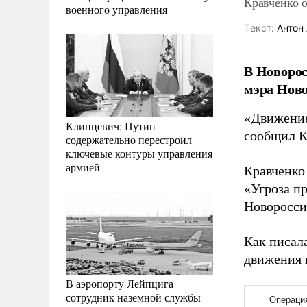
Кравченко 
военного управления
Tекст:
Антон 
В Новорос
мэра Ново
«Движение
Клинцевич: Путин
сообщил К
содержательно перестроил
ключевые контуры управления
армией
Кравченко
«Угроза п
Новоросси
Как писал
движения 
В аэропорту Лейпцига
сотрудник наземной службы