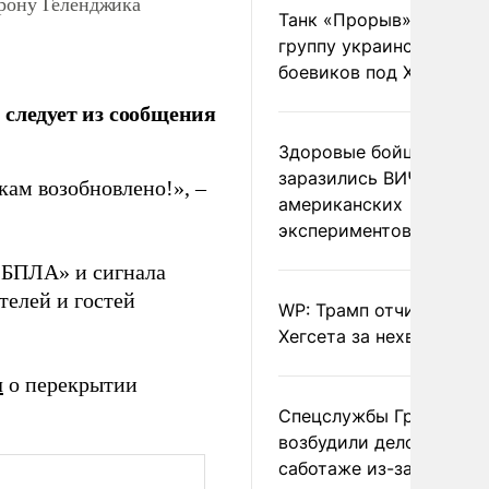
орону Геленджика
Танк «Прорыв» уничто
группу украинских
боевиков под Харьково
 следует из сообщения
Здоровые бойцы ВСУ
заразились ВИЧ после
ам возобновлено!», –
американских
экспериментов
 БПЛА» и сигнала
телей и гостей
WP: Трамп отчитал
Хегсета за нехватку ра
л
о перекрытии
Спецслужбы Грузии
возбудили дело о
саботаже из-за фейков