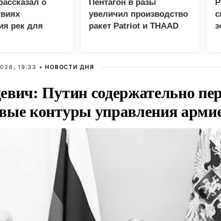
рассказал о
Пентагон в разы
Р
твиях
увеличил производство
с
ия рек для
ракет Patriot и THAAD
з
и Украины
Е
026, 19:33 •
НОВОСТИ ДНЯ
евич: Путин содержательно пе
вые контуры управления арми