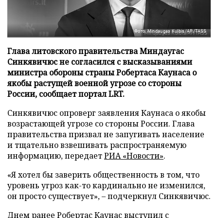
Фото: Mindaugas Kulbis/AP/TASS
Глава литовского правительства Миндаугас
Синкявичюс не согласился с высказываниями
министра обороны страны Робертаса Каунаса о
якобы растущей военной угрозе со стороны
России, сообщает портал LRT.
Синкявичюс опроверг заявления Каунаса о якобы
возрастающей угрозе со стороны России. Глава
правительства призвал не запугивать население
и тщательно взвешивать распространяемую
информацию, передает
РИА «Новости»
.
«Я хотел бы заверить общественность в том, что
уровень угроз как-то кардинально не изменился,
он просто существует», – подчеркнул Синкявичюс.
Днем ранее Робертас Каунас выступил с