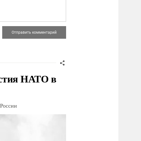
стия НАТО в
 России