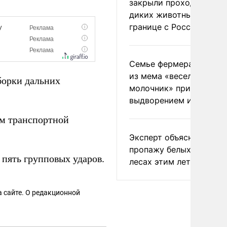
закрыли проходы для
диких животных на
границе с Россией
Семье фермера Уолкер
из мема «веселый
борки дальних
молочник» пригрозили
выдворением из Росси
м транспортной
Эксперт объяснил
пропажу белых грибов 
пять групповых ударов.
лесах этим летом
 сайте. О редакционной