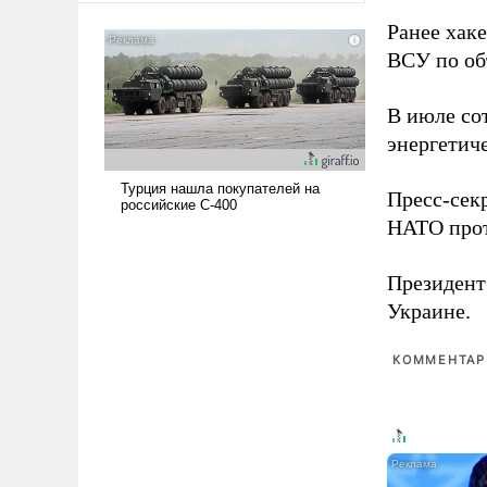
американские арсеналы.
Ранее хак
Сложившаяся ситуация
ВСУ по об
означает многолетний период
уязвимости США, например,
В июле с
перед Китаем.
энергетич
Пресс-сек
НАТО прот
Президен
Украине.
КОММЕНТАРИ