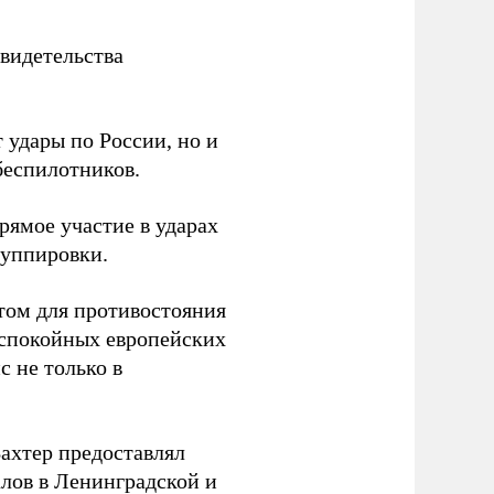
видетельства
 удары по России, но и
беспилотников.
ямое участие в ударах
руппировки.
том для противостояния
 спокойных европейских
с не только в
Вахтер предоставлял
лов в Ленинградской и