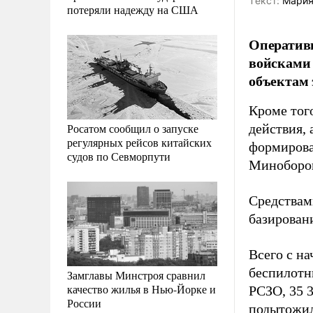
Tекст:
Мария
потеряли надежду на США
Оператив
войсками 
объектам 
Кроме тог
Росатом сообщил о запуске
действия,
регулярных рейсов китайских
формирова
судов по Севморпути
Миноборо
Средствам
базирован
Всего с на
беспилотн
Замглавы Минстроя сравнил
качество жилья в Нью-Йорке и
РСЗО, 35 
России
подытожил