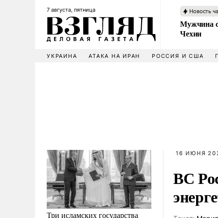
7 августа, пятница
Новость ч
Мужчина с
Чехии
УКРАИНА
АТАКА НА ИРАН
РОССИЯ И США
16 ИЮНЯ 202
ВС Ро
энерг
Три исламских государства