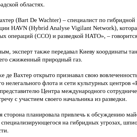
адской областях.
ахтер (Bart De Wachter) – специалист по гибридной
ции HAVN (Hybrid Analyse Vigilant Network), котор
ых операций (ССО) и разведкой НАТО», – говорится
ным, эксперт также передавал Киеву координаты та
его сжиженный природный газ.
ке де Вахтер открыто признавал свою вовлеченность
го нелегального флота и сети культурных центров «
 представителю Центра международного сотрудниче
речу с участием своего начальника из разведки.
я сторона планировала привлечь к обсуждению ма
 специализирующегося на гибридных угрозах, шпи
сти.