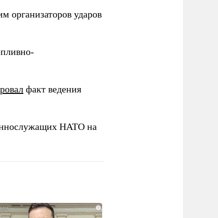
им организаторов ударов
опливно-
ировал
факт ведения
еннослужащих НАТО на
i