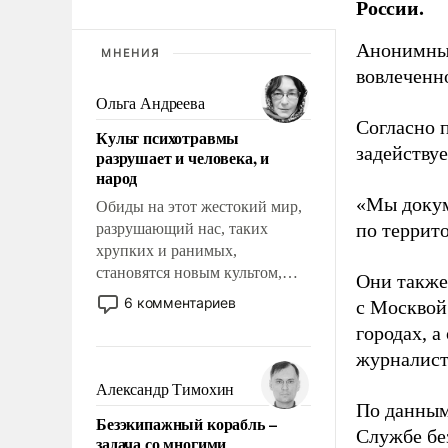
России.
Анонимные
МНЕНИЯ
вовлеченн
Ольга Андреева
Согласно 
Культ психотравмы
задейству
разрушает и человека, и
народ
«Мы докум
Обиды на этот жестокий мир,
по террит
разрушающий нас, таких
хрупких и ранимых,
становятся новым культом,
Они также
постепенно вытесняя и
6 комментариев
с Москвой
отменяя традиционное
городах, а
требование к человеку – быть
журналист
мужественным и твердым под
ударами судьбы, брать на себя
Александр Тимохин
ответственность, помогать
По данным
Безэкипажный корабль –
слабым, идти вперед и
Службе бе
задача со многими