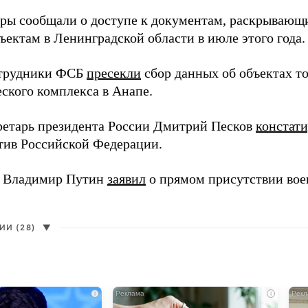
еры сообщали о доступе к документам, раскрывающ
ъектам в Ленинградской области в июле этого года.
отрудники ФСБ
пресекли
сбор данных об объектах т
еского комплекса в Анапе.
ретарь президента России Дмитрий Песков
констат
ив Российской Федерации.
т Владимир Путин
заявил
о прямом присутствии во
И (28)
▼
i
i