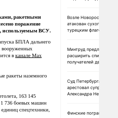
ками, ракетными
Возле Новороссийска
несено поражение
атакован сухогруз под
, используемым ВСУ.
турецким флагом
запуска БПЛА дальнего
х вооруженных
Минтруд предложил
рится в
канале Max
расширить список
получателей двух пенс
ые ракеты наземного
Суд Петербурга заочно
арестовал супругу
Александра Невзорова
толета, 163 145
, 1 736 боевых машин
0 единиц спецтехники,
Финские пограничники