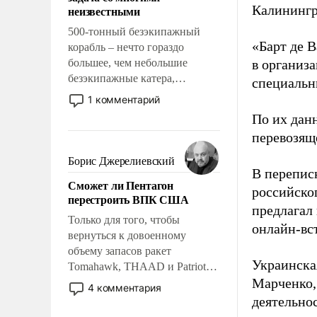
адаптироваться.
Калинингр
неизвестными
500-тонный безэкипажный
«Барт де В
корабль – нечто гораздо
большее, чем небольшие
в организа
безэкипажные катера,
специальн
применение которых уже
1 комментарий
стало обыденностью. Задача по
По их дан
созданию такого корабля очень
перевозящ
сложна и амбициозна. Однако
и ее реализация радикально
Борис Джерелиевский
поднимет наши боевые
В перепис
Сможет ли Пентагон
возможности.
российско
перестроить ВПК США
предлагал
Только для того, чтобы
онлайн-вст
вернуться к довоенному
объему запасов ракет
Украинска
Tomahawk, THAAD и Patriot
Марченко,
США потребуется более трех
4 комментария
лет. Даже небольшая война с
деятельно
Ираном опустошила