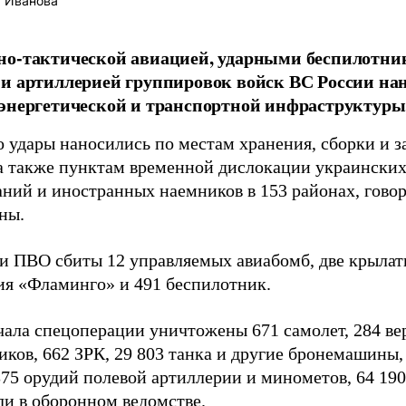
 Иванова
но-тактической авиацией, ударными беспилотни
и артиллерией группировок войск ВС России на
энергетической и транспортной инфраструктуры
о удары наносились по местам хранения, сборки и 
 а также пунктам временной дислокации украински
ний и иностранных наемников в 153 районах, гово
ны.
и ПВО сбиты 12 управляемых авиабомб, две крылат
ия «Фламинго» и 491 беспилотник.
чала спецоперации уничтожены 671 самолет, 284 вер
иков, 662 ЗРК, 29 803 танка и другие бронемашины
375 орудий полевой артиллерии и минометов, 64 19
и в оборонном ведомстве.