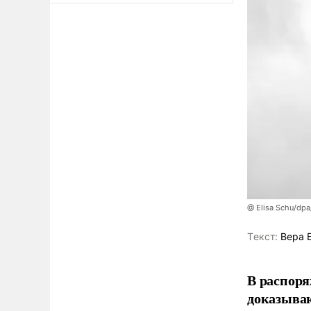
@ Elisa Schu/dpa
Tекст:
Вера 
В распоря
доказыва