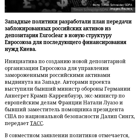
Фото: Timon Schneider/SOPA
Images/Reuters
Западные политики разработали план передачи
заблокированных российских активов из
депозитария Euroclear в новую структуру
Евросоюза для последующего финансирования
нужд Киева.
Инициатива по созданию новой депозитарной
организации Евросоюза для управления
замороженными российскими активами
выдвинута на Западе. Авторами проекта
выступили бывший министр обороны Германии
Аннегрет Крамп-Карренбауэр, экс-министр по
европейским делам Франции Натали Луазо и
бывший заместитель помощника президента
США по национальной безопасности Далип Сингх,
передает
ТАСС
.
В совместном заявлении политиков отмечается,