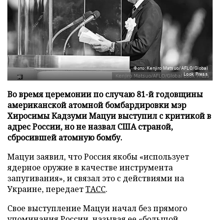
Фото: Kenjiro Matsuo/AFLO/Global
Look Press
Во время церемонии по случаю 81-й годовщины
американской атомной бомбардировки мэр
Хиросимы Кадзуми Мацуи выступил с критикой в
адрес России, но не назвал США страной,
сбросившей атомную бомбу.
Мацуи заявил, что Россия якобы «использует
ядерное оружие в качестве инструмента
запугивания», и связал это с действиями на
Украине, передает
ТАСС
.
Свое выступление Мацуи начал без прямого
упоминания России, называя ее «большой