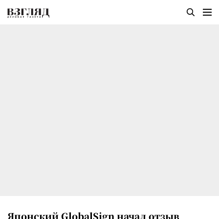
Японский GlobalSign начал отзыв