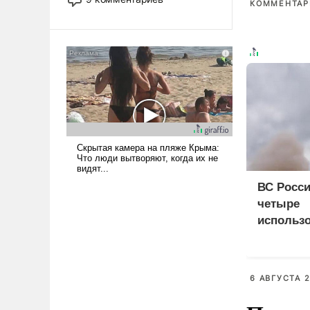
КОММЕНТАРИ
революционных изменений.
То, что несколько лет назад
было образом для
псевдонаучной фантастики,
стало всерьез обсуждаемой
идеей.
ВС Росси
четыре
использ
доставки
судна
6 АВГУСТА 2