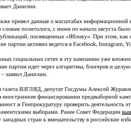
ивает Данилин.
акже привел данные о масштабах информационной 
о словам политолога, с июня по начало августа был
 публикаций, посвященных «Яблоку». При этом, как
е партии активно ведется в Facebook, Instagram, Y
жных социальных сетях в эту кампанию уже вложе
ие партии идет через алгоритмы, блогеров и целу
 – заявил Данилин.
а газета ВЗГЛЯД, депутат Госдумы Алексей Журавл
в иностранном финансировании предвыборной кам
нюст и Генпрокуратуру проверить деятельность э
ламентскими выборами. Ранее Совет Федерации
выя
у западных стран к вмешательству в российские изб