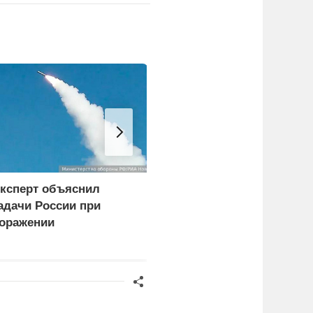
ксперт объяснил
WP: Трамп отчитал
адачи России при
Хегсета за нехватку
оражении
ракет
огистических центров в
иеве