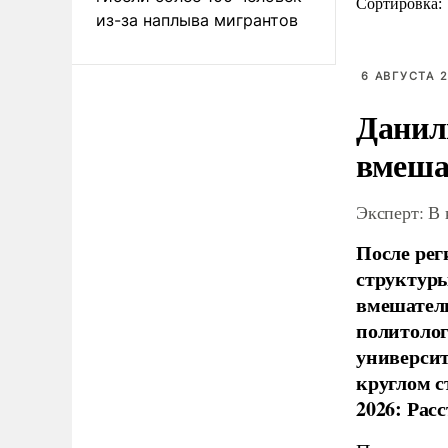
Сортировка:
из-за наплыва мигрантов
6 АВГУСТА 2
Данил
вмеша
Эксперт: В
После рег
структуры
вмешатель
политолог
универси
круглом с
2026: Рас