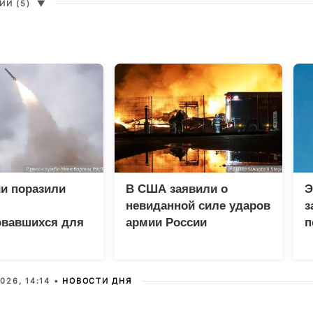
И (5)
▼
и поразили
В США заявили о
Э
невиданной силе ударов
з
овавшихся для
армии России
п
 грузов ВСУ
л
К
026, 14:14 •
НОВОСТИ ДНЯ