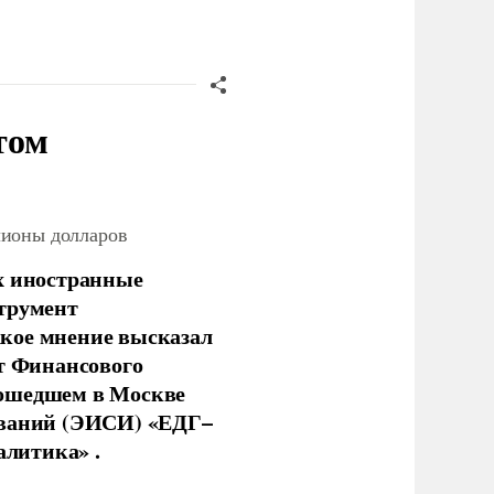
том
лионы долларов
х иностранные
струмент
кое мнение высказал
нт Финансового
рошедшем в Москве
ований (ЭИСИ) «ЕДГ–
алитика» .