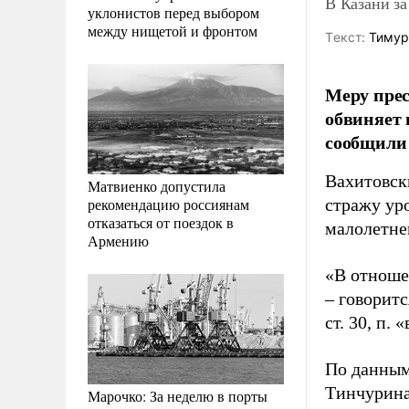
В Казани за
уклонистов перед выбором
между нищетой и фронтом
Tекст:
Тимур
Меру прес
обвиняет 
сообщили 
Вахитовск
Матвиенко допустила
рекомендацию россиянам
стражу ур
отказаться от поездок в
малолетне
Армению
«В отноше
– говорит
ст. 30, п. 
По данным 
Тинчурина
Марочко: За неделю в порты