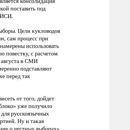
является консолидация
кой поставить под
ЭИСИ.
ыборы. Цели кукловодов
и, сам процесс при
 намерены использовать
ю повестку, с расчетом
 августа в СМИ
амеренно подставляют
хе перед так
висеть от того, дойдет
блоко» уже получило
а для русскоязычных
ртией. Ну и такая
ние о честных выборах»,