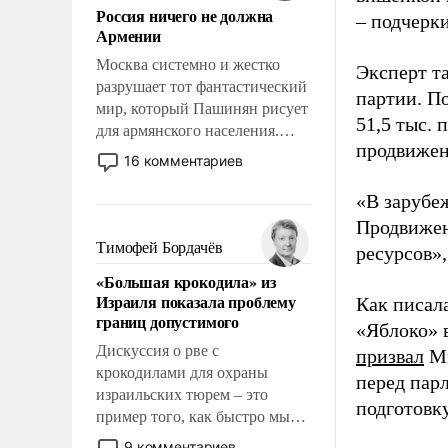
Россия ничего не должна
уязвимости США, например,
– подчерк
Армении
перед Китаем.
Москва системно и жестко
Эксперт т
разрушает тот фантастический
партии. П
мир, который Пашинян рисует
51,5 тыс.
для армянского населения.
продвижени
Мир, где политические
16 комментариев
прожекты будут безусловно
оплачиваться за счет
«В зарубе
российских
Продвижен
налогоплательщиков и где
Тимофей Бордачёв
ресурсов»,
Еревану за свои поступки не
«Большая крокодила» из
нужно отвечать.
Израиля показала проблему
Как писал
границ допустимого
«Яблоко» 
Дискуссия о рве с
призвал
Ми
крокодилами для охраны
перед пар
израильских тюрем – это
подготовк
пример того, как быстро мы
двигаемся по пути
9 комментариев