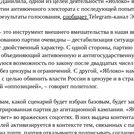
 Данилила, одной из целей деятельности «Яблоко» 
ртии антивоенного электората с последующей попыт
результаты голосования,
сообщает
Telegram-канал 
– это инструмент внешнего вмешательства в наши в
зованию партии очевидны – дестабилизация ситуаци
т двойственный характер. С одной стороны, партию
, объединяющий антивоенную и антигосударственну
юся возможность по закону после двадцатых чисел
 без цензуры и ограничений. С другой, «Яблоко» н
 с целью обвинить власти России в цензуре и в стра
й «оппозицией», – говорит политолог.
вам, какой сценарий будет избран базовым, будет за
стрированная партия до агитационной кампании. «Я
свет» во вражеских соцсетях. В них выдача контент
лей активизируется в контексте тем, связанных с па
на торте, партия отказывается подписывать соглаше