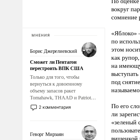
По оценке
вокруг па
сомнение 
«Яблоко» 
МНЕНИЯ
по исполь
этом носи
Борис Джерелиевский
как рупор
Сможет ли Пентагон
на имеющу
перестроить ВПК США
выступать
Только для того, чтобы
под снятие
вернуться к довоенному
называемо
объему запасов ракет
Tomahawk, THAAD и Patriot
США потребуется более трех
По его сло
2 комментария
лет. Даже небольшая война с
ли зареги
Ираном опустошила
«зеленый 
американские арсеналы.
пользовате
Сложившаяся ситуация
Геворг Мирзаян
вишенкой 
означает многолетний период