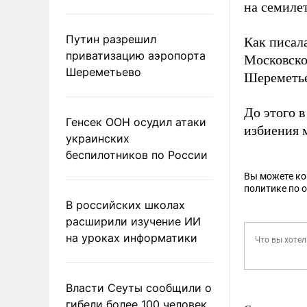
на семиле
Путин разрешил
Как писал
приватизацию аэропорта
Московско
Шереметьево
Шереметье
До этого 
Генсек ООН осудил атаки
избиения 
украинских
беспилотников по России
Вы можете к
политике по 
В российских школах
расширили изучение ИИ
на уроках информатики
Власти Сеуты сообщили о
гибели более 100 человек