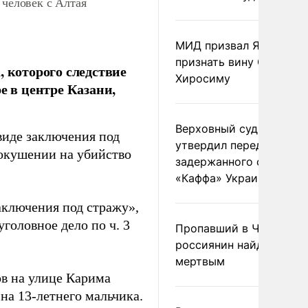
 человек с Алтая
МИД призвал Японию
признать вину США за
, которого следствие
Хиросиму
е в центре Казани,
Верховный суд Швеции
виде заключения под
утвердил передачу
покушении на убийство
задержанного сухогруз
«Каффа» Украине
аключения под стражу»,
головное дело по ч. 3
Пропавший в Черногор
россиянин найден
мертвым
ов на улице Карима
на 13-летнего мальчика.