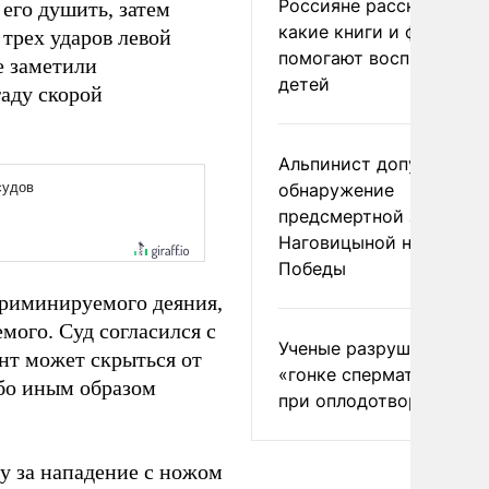
Россияне рассказали,
его душить, затем
какие книги и фильмы
 трех ударов левой
помогают воспитывать
е заметили
детей
гаду скорой
Альпинист допустил
обнаружение
предсмертной записки
Наговицыной на пике
Победы
криминируемого деяния,
мого. Суд согласился с
Ученые разрушили миф
ант может скрыться от
«гонке сперматозоидов
ибо иным образом
при оплодотворении
 за нападение с ножом