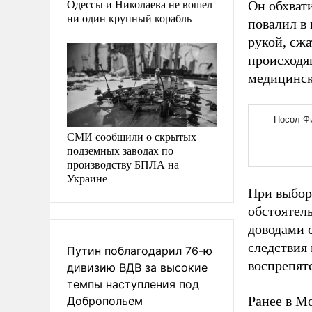
Одессы и Николаева не вошел
Он обхват
ни один крупный корабль
повалил в 
рукой, сж
происходя
медицинс
СМИ сообщили о скрытых
подземных заводах по
производству БПЛА на
Украине
При выбор
обстоятель
доводами с
следствия 
Путин поблагодарил 76-ю
воспрепят
дивизию ВДВ за высокие
темпы наступления под
Ранее в М
Добропольем