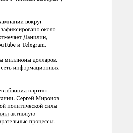
кампании вокруг
о зафиксировано около
 отмечает Данилин,
ouTube и Telegram.
ны миллионы долларов.
ю сеть информационных
ев
обвинил
партию
пании. Сергей Миронов
той политической силы
вил
активную
ирательные процессы.