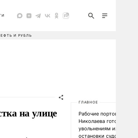
ТИ
НЕФТЬ И РУБЛЬ
ГЛАВНОЕ
тка на улице
Рабочие портов Одессы
Николаева готовятся к
увольнениям из-за
остановки судоходства