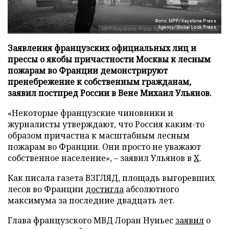
Фото: MPP/Keystone Press
Agency/Global Look Press
Заявления французских официальных лиц и
прессы о якобы причастности Москвы к лесным
пожарам во Франции демонстрируют
пренебрежение к собственным гражданам,
заявил постпред России в Вене Михаил Ульянов.
«Некоторые французские чиновники и
журналисты утверждают, что Россия каким-то
образом причастна к масштабным лесным
пожарам во Франции. Они просто не уважают
собственное население», – заявил Ульянов в
X
.
Как писала газета ВЗГЛЯД, площадь выгоревших
лесов во Франции
достигла
абсолютного
максимума за последние двадцать лет.
Глава французского МВД Лоран Нуньес
заявил
о