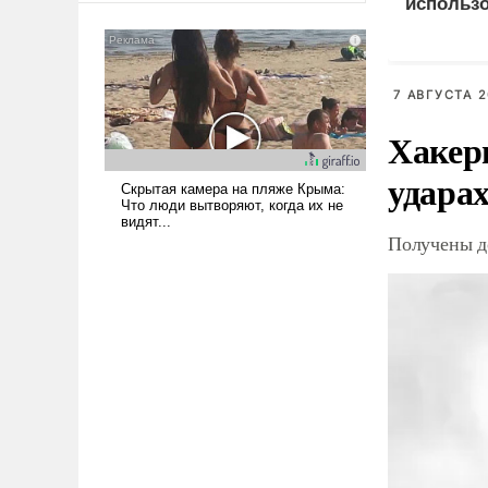
использо
американские арсеналы.
для удар
Сложившаяся ситуация
означает многолетний период
уязвимости США, например,
7 АВГУСТА 2
перед Китаем.
Хакер
ударах
Получены д