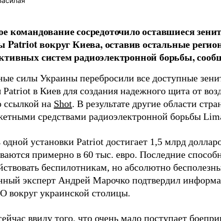
Басилая
е командование сосредоточило оставшиеся зени
 Patriot вокруг Киева, оставив остальные регио
ктивных систем радиоэлектронной борьбы, соо
ые силы Украины перебросили все доступные зени
Patriot в Киев для создания надежного щита от во
 ссылкой на
Shot
. В результате другие области стр
етными средствами радиоэлектронной борьбы Lim
одной установки Patriot достигает 1,5 млрд доллар
ваются примерно в 60 тыс. евро. Последние спосо
йствовать беспилотникам, но абсолютно бесполезн
енный эксперт Андрей Марочко подтвердил информ
О вокруг украинской столицы.
ейчас ввиду того, что очень мало поступает боеприп