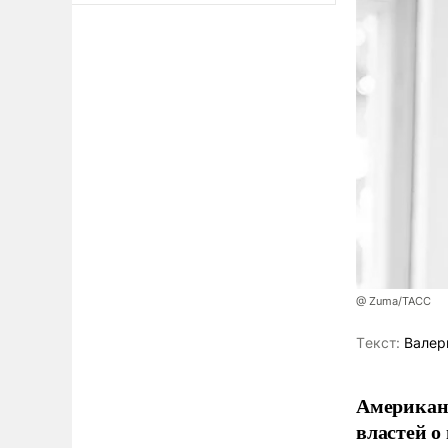
@ Zuma/ТАСС
Tекст:
Валер
Американ
властей о