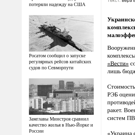
Tекст:
Вера 
потеряли надежду на США
Украинско
комплексы
малоэффе
Вооруженн
Росатом сообщил о запуске
комплексы 
регулярных рейсов китайских
«Вести»
со
судов по Севморпути
лишь бюдж
Стоимость 
РЭБ оцени
противоде
ракет. Во
систем ПВ
Замглавы Минстроя сравнил
качество жилья в Нью-Йорке и
России
«Украина с