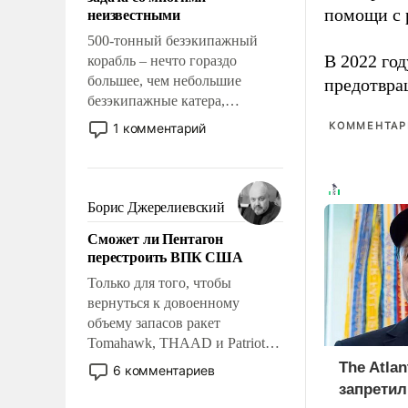
адаптироваться.
неизвестными
помощи с 
500-тонный безэкипажный
В 2022 го
корабль – нечто гораздо
большее, чем небольшие
предотвра
безэкипажные катера,
применение которых уже
КОММЕНТАРИ
1 комментарий
стало обыденностью. Задача по
созданию такого корабля очень
сложна и амбициозна. Однако
и ее реализация радикально
Борис Джерелиевский
поднимет наши боевые
Сможет ли Пентагон
возможности.
перестроить ВПК США
Только для того, чтобы
вернуться к довоенному
объему запасов ракет
Tomahawk, THAAD и Patriot
США потребуется более трех
The Atlan
6 комментариев
лет. Даже небольшая война с
запретил
Ираном опустошила