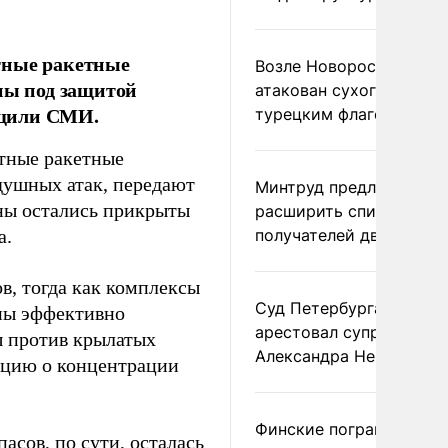
тные ракетные
Возле Новороссийска
ны под защитой
атакован сухогруз под
бщили СМИ.
турецким флагом
тные ракетные
здушных атак, передают
Минтруд предложил
аны остались прикрыты
расширить список
a.
получателей двух пенс
ов, тогда как комплексы
Суд Петербурга заочно
бны эффективно
арестовал супругу
ы против крылатых
Александра Невзорова
ацию о концентрации
Финские пограничники
асов, по сути, осталась