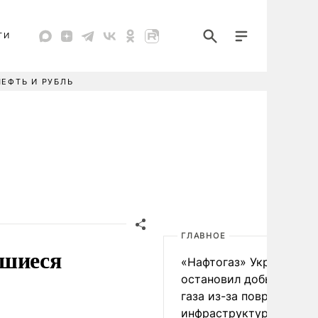
ТИ
НЕФТЬ И РУБЛЬ
ГЛАВНОЕ
вшиеся
«Нафтогаз» Украины
остановил добычу нефт
газа из-за повреждения
инфраструктуры