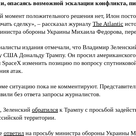
и, опасаясь возможной эскалации конфликта, пиш
й момент положительного решения нет, Илон постоя
ючать сделку», – рассказал журналу
The Atlantic
исто
инистра обороны Украины Михаила Федорова, пер
налисты издания отмечали, что Владимир Зеленски
у США Дональду Трампу. Он просил американского
я SpaceX изменить позицию по вопросу спутниковой
ния атак.
оме ситуацию пока не комментируют. Представите
вили без ответа запросы журналистов.
, Зеленский
обратился
к Трампу с просьбой задейств
ссийской территории.
ее
ответил
на просьбу министра обороны Украины М