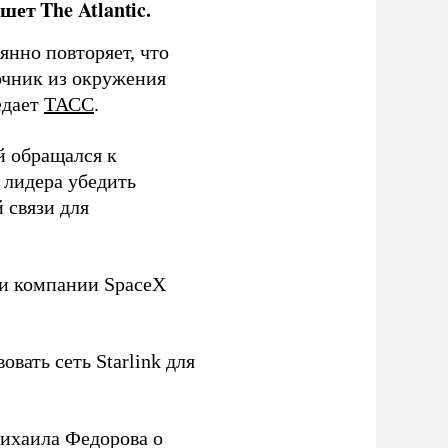
ет The Atlantic.
нно повторяет, что
чник из окружения
едает
ТАСС
.
й обращался к
 лидера убедить
 связи для
ли компании SpaceX
овать сеть Starlink для
ихаила Федорова о