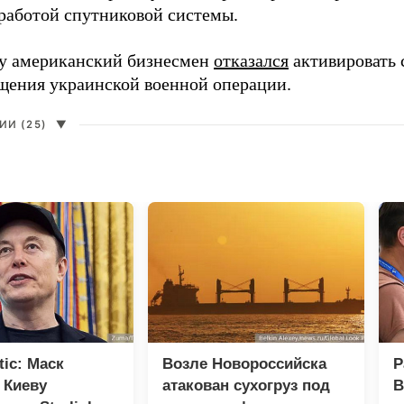
работой спутниковой системы.
ду американский бизнесмен
отказался
активировать 
щения украинской военной операции.
И (25)
▼
tic: Маск
Возле Новороссийска
Р
 Киеву
атакован сухогруз под
В