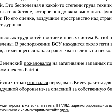
. Это бесполезная в какой-то степени груда техник
ать то действие, которое она должна выполнять фун
т. По его оценке, воздушное пространство над стра
т дуршлаг.
ансовых трудностей поставки новых систем Patriot 
влены. В распоряжении ВСУ находится около пяти 
, а имеющегося запаса ракет хватит лишь на неско
 Зеленский
пожаловался
на затягивание западных п
омплексов Patriot.
ейских стран
отказался
передавать Киеву ракеты для
здушной обороны из-за опасений за собственную бе
омментировать материалы газеты ВЗГЛЯД,
зарегистрировавшись
на
отношению к комментариям читайте
здесь
.