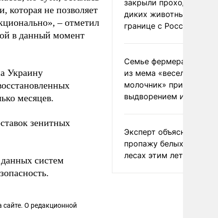
закрыли проходы для
и, которая не позволяет
диких животных на
кционально», – отметил
границе с Россией
ной в данный момент
Семье фермера Уолкер
на Украину
из мема «веселый
восстановленных
молочник» пригрозили
выдворением из Росси
лько месяцев.
оставок зенитных
Эксперт объяснил
пропажу белых грибов 
лесах этим летом
 данных систем
зопасность.
 сайте. О редакционной