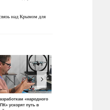
связь над Крымом для
азработкам «народного
Лукашенко призвал
ПК» ускорят путь в
белорусов скупать дом