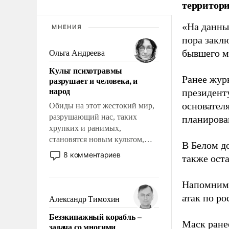
территори
«На данны
МНЕНИЯ
пора закл
бывшего м
Ольга Андреева
Культ психотравмы
Ранее жур
разрушает и человека, и
народ
президент
основател
Обиды на этот жестокий мир,
разрушающий нас, таких
планирова
хрупких и ранимых,
становятся новым культом,
В Белом д
постепенно вытесняя и
8 комментариев
также оста
отменяя традиционное
требование к человеку – быть
Напомним
мужественным и твердым под
ударами судьбы, брать на себя
атак по ро
Александр Тимохин
ответственность, помогать
Безэкипажный корабль –
слабым, идти вперед и
Маск ран
задача со многими