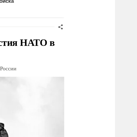
ойска
в деревнях раньше
россиян
стия НАТО в
 России