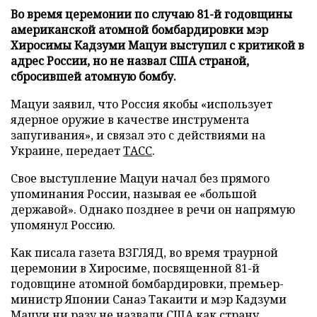
Во время церемонии по случаю 81-й годовщины
американской атомной бомбардировки мэр
Хиросимы Кадзуми Мацуи выступил с критикой в
адрес России, но не назвал США страной,
сбросившей атомную бомбу.
Мацуи заявил, что Россия якобы «использует
ядерное оружие в качестве инструмента
запугивания», и связал это с действиями на
Украине, передает
ТАСС
.
Свое выступление Мацуи начал без прямого
упоминания России, называя ее «большой
державой». Однако позднее в речи он напрямую
упомянул Россию.
Как писала газета ВЗГЛЯД, во время траурной
церемонии в Хиросиме, посвященной 81-й
годовщине атомной бомбардировки, премьер-
министр Японии Санаэ Такаити и мэр Кадзуми
Мацуи ни разу
не назвали
США как страну,