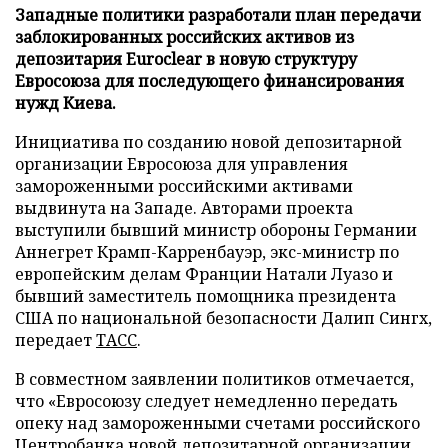
Западные политики разработали план передачи
заблокированных российских активов из
депозитария Euroclear в новую структуру
Евросоюза для последующего финансирования
нужд Киева.
Инициатива по созданию новой депозитарной
организации Евросоюза для управления
замороженными российскими активами
выдвинута на Западе. Авторами проекта
выступили бывший министр обороны Германии
Аннегрет Крамп-Карренбауэр, экс-министр по
европейским делам Франции Натали Луазо и
бывший заместитель помощника президента
США по национальной безопасности Далип Сингх,
передает
ТАСС
.
В совместном заявлении политиков отмечается,
что «Евросоюзу следует немедленно передать
опеку над замороженными счетами российского
Центробанка новой депозитарной организации