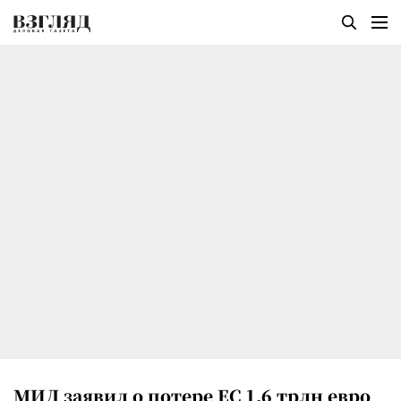
МИД заявил о потере ЕС 1,6 трлн евро