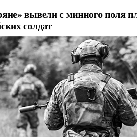
ряне» вывели с минного поля п
йских солдат