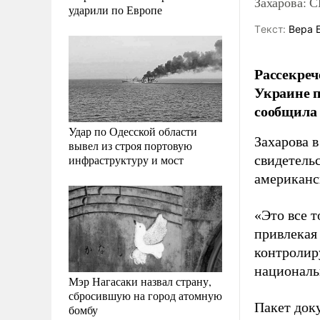
Захарова: 
ударили по Европе
Tекст:
Вера 
Рассекреч
Украине п
сообщила
Удар по Одесской области
Захарова 
вывел из строя портовую
инфраструктуру и мост
свидетель
американс
«Это все 
привлекая
контролир
национальн
Мэр Нагасаки назвал страну,
сбросившую на город атомную
Пакет док
бомбу