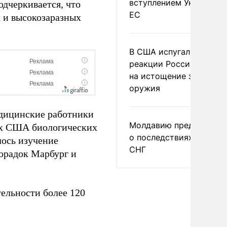
вступлением Украины в
дчеркивается, что
ЕС
 и высокозаразных
В США испугались
реакции России и Кита
на истощение запасов
оружия
едицинские работники
Молдавию предупреди
ых США биологических
о последствиях выхода
лось изучение
СНГ
хорадок Марбург и
ельности более 120