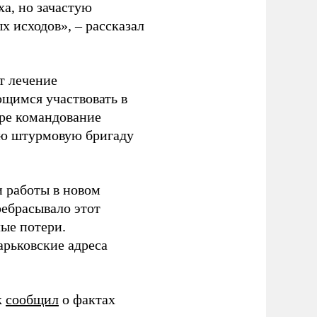
ха, но зачастую
 исходов», – рассказал
т лечение
щимся участвовать в
оре командование
ую штурмовую бригаду
и работы в новом
ребрасывало этот
ые потери.
арьковские адреса
к
сообщил
о фактах