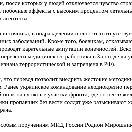
, после которых у людей отключается чувство стра
т побочные эффекты с высоким процентом летальных
 агентства.
 источника, в подразделении полностью отсутствуе
ных заболеваний. Кроме того, боевикам, отказываю
проводят карательные ампутации конечностей. Вск
 перевести медицинского работника в 3-ю отдельн
ризнана террористической и запрещена в РФ).
, что перевод позволит внедрить жестокие методик
е. Ранее украинское командование неоднократно пе
 полк на сложные участки фронта, где он нес тяжел
ики пропавших без вести солдат уже разыскивают х
рача.
 особым поручениям МИД России Родион Мирошни