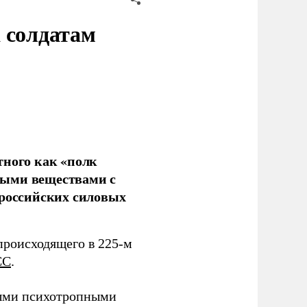
 солдатам
тного как «полк
ными веществами с
 российских силовых
происходящего в 225-м
СС
.
ными психотропными