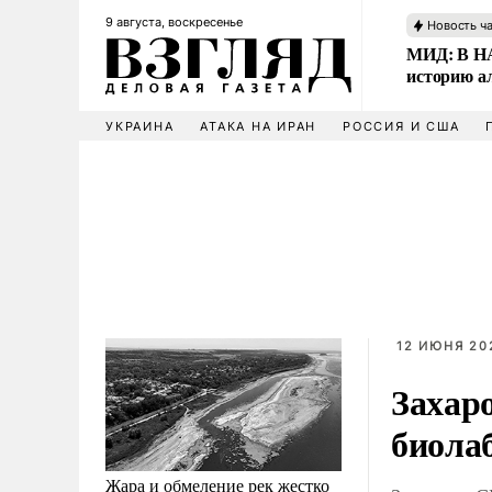
9 августа, воскресенье
Новость ч
МИД: В НА
историю а
УКРАИНА
АТАКА НА ИРАН
РОССИЯ И США
12 ИЮНЯ 202
Захар
биола
Жара и обмеление рек жестко