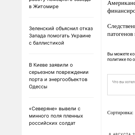
Американс
в Житомире
финансиро
Следствен
Зеленский объяснил отказ
патогенов
Запада помогать Украине
с баллистикой
Вы можете к
политике по 
В Киеве заявили о
серьезном повреждении
порта и энергообъектов
Одессы
«Северяне» вывели с
Сортировка:
минного поля пленных
российских солдат
8 АВГУСТА 2