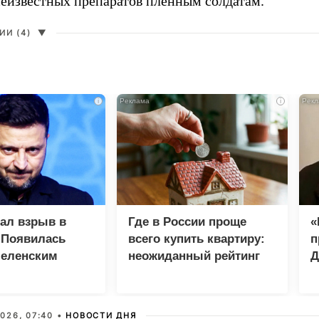
неизвестных препаратов пленным солдатам.
И (4)
▼
i
i
зал взрыв в
Где в России проще
«
 Появилась
всего купить квартиру:
п
Зеленским
неожиданный рейтинг
Д
026, 07:40 •
НОВОСТИ ДНЯ