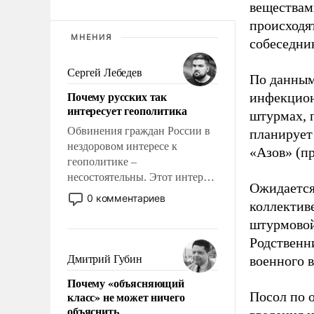
веществами
происходя
МНЕНИЯ
собеседник
Сергей Лебедев
По данным
Почему русских так
инфекцион
интересует геополитика
штурмах, 
Обвинения граждан России в
планирует
нездоровом интересе к
«Азов» (п
геополитике –
несостоятельны. Этот интерес
Ожидается
рационален и прагматичен. Он
0 комментариев
коллектив
обусловлен тысячелетним
штурмовой
опытом выживания в крайне
непростых условиях и
Родственн
фундаментальным знанием,
Дмитрий Губин
военного в
что мировая политика имеет
Почему «объясняющий
свойство заявляться на порог
класс» не может ничего
Посол по
нашего дома.
объяснить