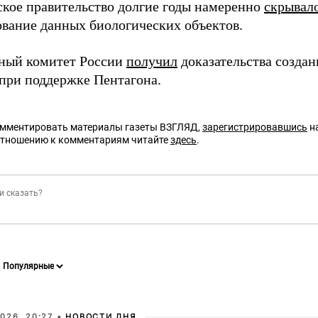
кое правительство долгие годы намеренно
скрывал
вание данных биологических объектов.
ный комитет России
получил
доказательства созда
 при поддержке Пентагона.
омментировать материалы газеты ВЗГЛЯД,
зарегистрировавшись
на
отношению к комментариям читайте
здесь
.
026, 20:27 •
НОВОСТИ ДНЯ