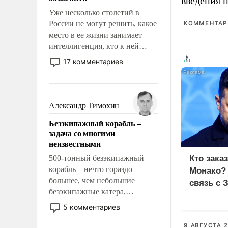
введения 
Уже несколько столетий в
России не могут решить, какое
КОММЕНТАРИ
место в ее жизни занимает
интеллигенция, кто к ней
принадлежит, а кого из нее
17 комментариев
исключили с правом
восстановления и без оного. И
чем она отличается от просто
образованных людей. Иногда
Александр Тимохин
казалось, что эти вопросы
Безэкипажный корабль –
решены раз и навсегда, но –
задача со многими
нет, не решены.
неизвестными
500-тонный безэкипажный
Кто зака
корабль – нечто гораздо
Монако?
большее, чем небольшие
связь с 
безэкипажные катера,
применение которых уже
5 комментариев
стало обыденностью. Задача по
созданию такого корабля очень
9 АВГУСТА 2