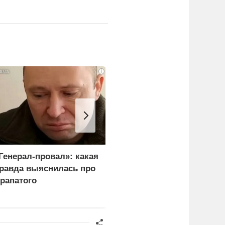
i
Генерал-провал»: какая
Каким стал итог
равда выяснилась про
переговоров Лаврова и
рапатого
Рубио