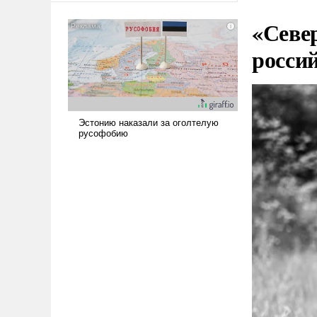
сложна и амбициозна. Однако
«Севе
и ее реализация радикально
поднимет наши боевые
росси
возможности.