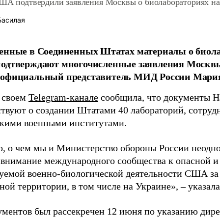
США подтвердили заявления Москвы о биолабораториях на
Басилая
енные в Соединенных Штатах материалы о биола
одтверждают многочисленные заявления Москвы 
 официальный представитель МИД России Мария
в своем
Telegram-канале
сообщила, что документы 
ствуют о создании Штатами 40 лабораторий, сотруд
кими военными институтами.
то, о чем мы и Министерство обороны России неодно
 внимание международного сообщества к опасной и
уемой военно-биологической деятельности США за
ой территории, в том числе на Украине», – указала
ументов был рассекречен 12 июня по указанию дир