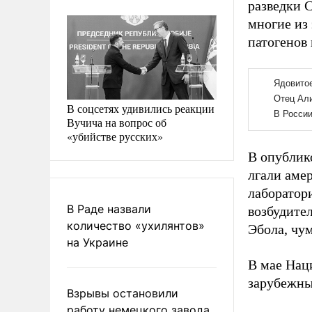
разведки 
многие из
патогенов 
В соцсетях удивились реакции
Вучича на вопрос об
«убийстве русских»
В опублик
лгали аме
лаборатори
В Раде назвали
возбудите
количество «ухилянтов»
Эбола, чум
на Украине
В мае Нац
зарубежны
Взрывы остановили
работу немецкого завода