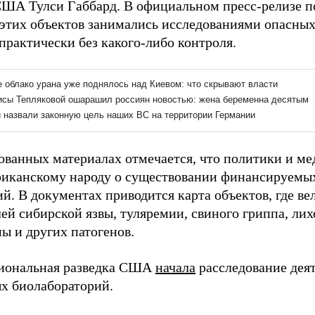
США Тулси Габбард. В официальном пресс-релизе по
 этих объектов занимались исследованиями опасных
практически без какого-либо контроля.
ованных материалах отмечается, что политики и м
риканскому народу о существовании финансируем
й. В документах приводится карта объектов, где ве
лей сибирской язвы, туляремии, свиного гриппа, ли
ы и других патогенов.
иональная разведка США
начала
расследование деят
х биолабораторий.