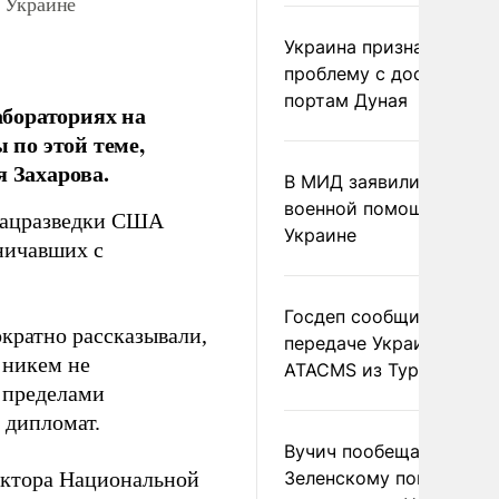
 Украине
Украина признала
проблему с доступом к
портам Дуная
бораториях на
по этой теме,
 Захарова.
В МИД заявили о прямо
военной помощи Румы
Нацразведки США
Украине
ничавших с
Госдеп сообщил о
кратно рассказывали,
передаче Украине раке
 никем не
ATACMS из Турции
 пределами
 дипломат.
Вучич пообещал
ектора Национальной
Зеленскому помочь со