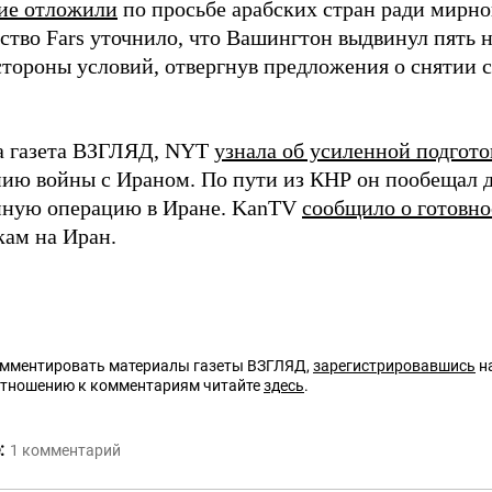
ие отложили
по просьбе арабских стран ради мирно
тство Fars уточнило, что Вашингтон выдвинул пять
стороны условий, отвергнув предложения о снятии
а газета ВЗГЛЯД, NYT
узнала об усиленной подгото
ию войны с Ираном. По пути из КНР он пообещал
ную операцию в Иране. KanTV
сообщило о готовно
кам на Иран.
омментировать материалы газеты ВЗГЛЯД,
зарегистрировавшись
на
отношению к комментариям читайте
здесь
.
:
1
комментарий