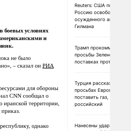
Reuters: США попросил
Россию освободить
осужденного американ
Гилмана
в боевых условиях
 американскими и
чник.
Трамп прокомментиров
просьбы Зеленского о
пока не было
поставках противораке
но», – сказал он
РИА
Турция рассказала о
 ресурсами для обороны
просьбах Европы
канал CNN сообщал о
поставить газ, но не
о иранской территории,
российский
 приказ.
 республику, однако
Нанесены удары по