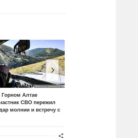
 Горном Алтае
Ребенок и женщина
частник СВО пережил
погибли из-за циклона
дар молнии и встречу с
со шквалистым ветром
едведем
в Смоленске