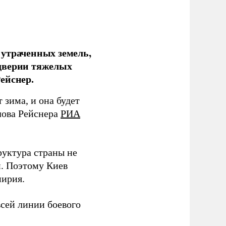
 утраченных земель,
дверии тяжелых
ейснер.
зима, и она будет
лова Рейснера
РИА
руктура страны не
и. Поэтому Киев
мирия.
всей линии боевого