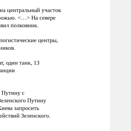
 на центральный участок
рожью. <…> На севере
вил полковник.
логистические центры,
ников.
, один танк, 13
танции
 Путину с
еленского Путину
Киева запросить
ействий Зеленского.