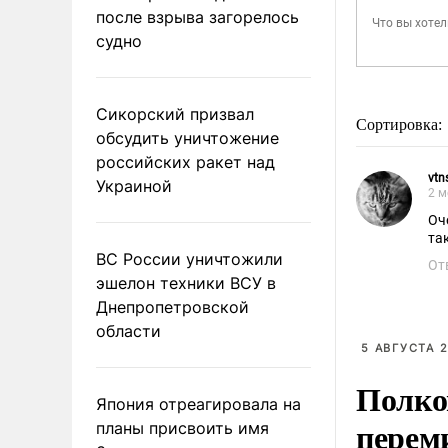
после взрыва загорелось
судно
Сикорский призвал
Сортировка:
обсудить уничтожение
российских ракет над
vtn
Украиной
2 м
Оч
та
ВС России уничтожили
От
эшелон техники ВСУ в
Днепропетровской
области
5 АВГУСТА 2
Полко
Япония отреагировала на
перем
планы присвоить имя