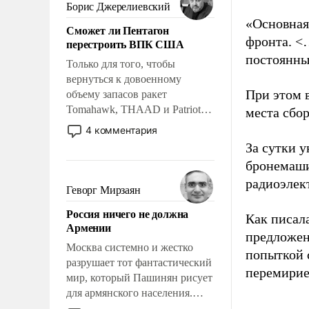
ударами судьбы, брать на себя
Борис Джерелиевский
ответственность, помогать
«Основная
Сможет ли Пентагон
слабым, идти вперед и
фронта. <
перестроить ВПК США
адаптироваться.
постоянны
Только для того, чтобы
вернуться к довоенному
При этом 
объему запасов ракет
Tomahawk, THAAD и Patriot
места сбо
США потребуется более трех
4 комментария
лет. Даже небольшая война с
За сутки у
Ираном опустошила
бронемаши
американские арсеналы.
радиоэлек
Сложившаяся ситуация
Геворг Мирзаян
означает многолетний период
Россия ничего не должна
уязвимости США, например,
Как писал
Армении
перед Китаем.
предложен
Москва системно и жестко
попыткой 
разрушает тот фантастический
перемирие
мир, который Пашинян рисует
для армянского населения.
Мир, где политические