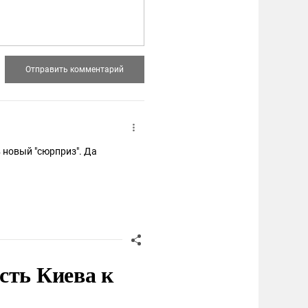
 новый "сюрприз". Да
сть Киева к