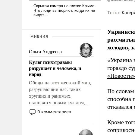
@ Kaniuka Ruslan
Tекст:
Катер
Украински
МНЕНИЯ
рассчитыв
холодов, 
Ольга Андреева
«Украина 
Культ психотравмы
разрушает и человека, и
гораздо с
народ
«Новости»
Обиды на этот жестокий мир,
разрушающий нас, таких
По словам
хрупких и ранимых,
способна 
становятся новым культом,
отказался
постепенно вытесняя и
0 комментариев
отменяя традиционное
Кроме тог
требование к человеку – быть
мужественным и твердым под
соприкосн