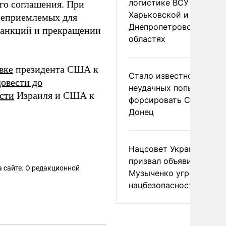
логистике ВСУ в
го соглашения. При
Харьковской и
 неприемлемых для
Днепропетровской
 санкций и прекращении
областях
вке
президента США к
Стало известно о
довести до
неудачных попытках ВС
сти
Израиля и США к
форсировать Северски
Донец
Нацсовет Украины по Т
призвал объявить
 сайте. О редакционной
Музыченко угрозой
нацбезопасности