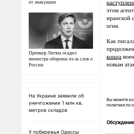
от эвакуации
наступлен
этом аген
иранской 
огня.
Как писал
продолжен
Премьер Литвы осадил
конца
воен
министра обороны из-за слов о
новым ата
России
На Украине заявили об
Вы можете к
уничтожении 1 млн кв.
политике по 
метров складов
Обсуждение
У побережья Одессы