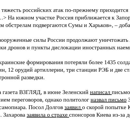
 тяжесть российских атак по-прежнему приходится
…> На южном участке Россия приближается к Запо
м обстрелам подвергаются Сумы и Харьков», – доба
вооруженные силы России продолжают уничтожать 
рки дронов и пункты дислокации иностранных наем
краинские формирования потеряли более 1435 солдат
н, 12 орудий артиллерии, три станции РЭБ и две с
тронной разведки.
а газета ВЗГЛЯД, в июне Зеленский
написал
письмо
ием переговоров, однако политолог
назвал письмо
З
самопиара. Посол Долгов
заявил
о скорой попытке 
. Захарова
заявила о страхе
спонсоров Киева из-за д