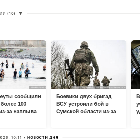
И (10)
▼
Сеуты сообщили
Боевики двух бригад
В
 более 100
ВСУ устроили бой в
у
из-за наплыва
Сумской области из-за
у
ов
дезертирства
м
026, 10:11 •
НОВОСТИ ДНЯ