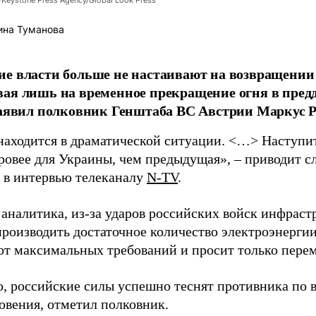
/Keystone Press Agency/Global Look Press
ина Туманова
е власти больше не настаивают на возвращении
ая лишь на временное прекращение огня в пред
заявил полковник Генштаба ВС Австрии Маркус Р
находится в драматической ситуации. <…> Наступит 
уровее для Украины, чем предыдущая», – приводит с
в интервью телеканалу
N-TV
.
 аналитика, из-за ударов российских войск инфраст
производить достаточное количество электроэнерги
 от максимальных требований и просит только пере
о, российские силы успешно теснят противника по 
овения, отметил полковник.