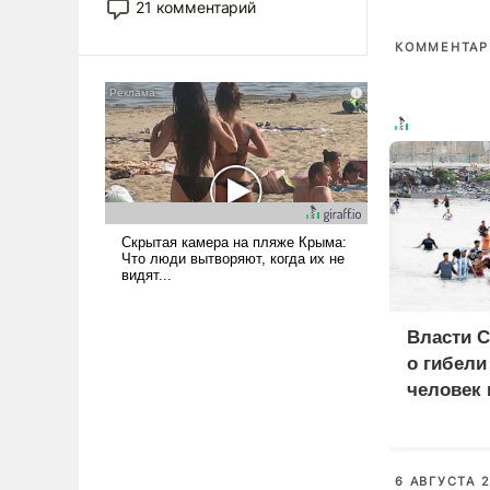
21 комментарий
прожекты будут безусловно
оплачиваться за счет
КОММЕНТАРИ
российских
налогоплательщиков и где
Еревану за свои поступки не
нужно отвечать.
Власти 
о гибели
человек 
мигрант
6 АВГУСТА 2