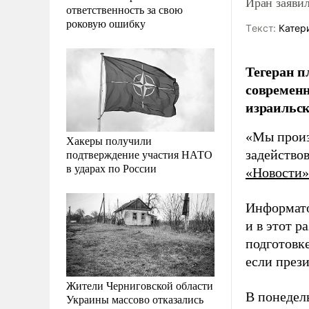
Иран заяви
ответственность за свою
роковую ошибку
Tекст:
Катер
Тегеран п
современн
израильс
«Мы произ
Хакеры получили
подтверждение участия НАТО
задействов
в ударах по России
«Новости»
Информато
и в этот р
подготовк
если през
Жители Черниговской области
В понедель
Украины массово отказались