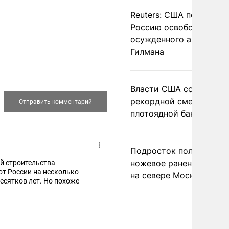
Reuters: США попросил
Россию освободить
осужденного американ
Гилмана
Власти США сообщили 
рекордной смертности 
плотоядной бактерии
Подросток получил
ножевое ранение в дра
ий строительства
 от России на несколько
на севере Москвы
есятков лет. Но похоже