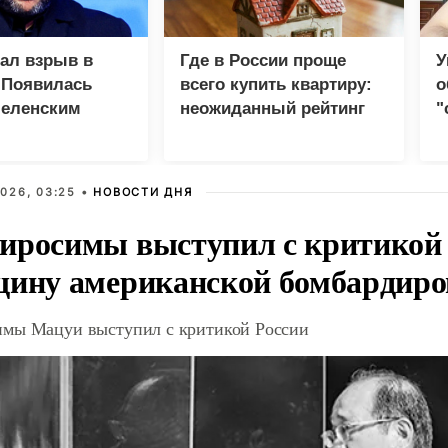
зал взрыв в
Где в России проще
У
 Появилась
всего купить квартиру:
о
Зеленским
неожиданный рейтинг
"
с
026, 03:25 •
НОВОСТИ ДНЯ
иросимы выступил с критикой 
щину американской бомбардир
мы Мацуи выступил с критикой России