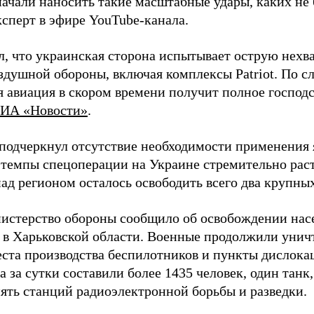
начали наносить такие масштабные удары, каких не 
ксперт в эфире YouTube-канала.
л, что украинская сторона испытывает острую нехв
здушной обороны, включая комплексы Patriot. По с
 авиация в скором времени получит полное господс
ИА «Новости»
.
подчеркнул отсутствие необходимости применения 
 темпы спецоперации на Украине стремительно раст
ад регионом осталось освободить всего два крупных
истерство обороны сообщило об освобождении нас
 в Харьковской области. Военные продолжили унич
еста производства беспилотников и пункты дислока
 за сутки составили более 1435 человек, один танк
пять станций радиоэлектронной борьбы и разведки.