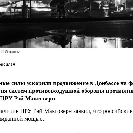
lii Stepanov
Басилая
ые силы ускорили продвижение в Донбассе на 
ния систем противовоздушной обороны противни
 ЦРУ Рэй Макговерн.
алитик ЦРУ Рэй Макговерн заявил, что российские 
евиданной мощью.