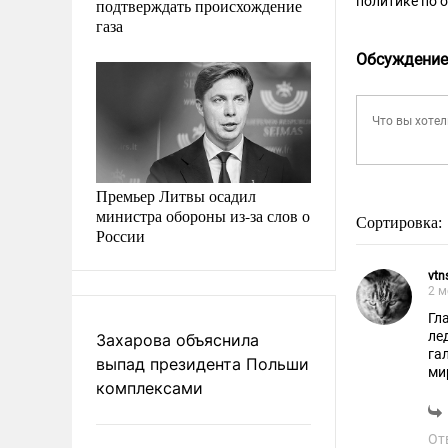
политике по 
подтверждать происхождение
газа
Обсуждение
Премьер Литвы осадил
министра обороны из-за слов о
Сортировка:
России
vtn
2 м
Гл
ле
Захарова объяснила
га
выпад президента Польши
ми
комплексами
От