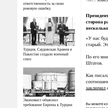
Tекст:
Алекс
ответственность за свою
роковую ошибку
Президент
сторона р
несколько
«У нас буд
старый. Эт
Турция, Саудовская Аравия и
Пакистан создали военный
По его мн
союз
Штатов.
Как писал
соотношен
заключил
с
Экономист объяснил
требование Европы к Турции
Вы можете к