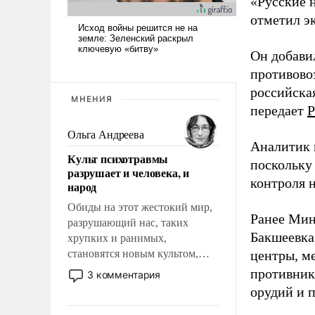
«Русские 
отметил э
Он добави
противово
российская
МНЕНИЯ
передает
Р
Ольга Андреева
Аналитик 
Культ психотравмы
поскольку
разрушает и человека, и
контроля н
народ
Обиды на этот жестокий мир,
Ранее Мин
разрушающий нас, таких
Бакшеевка
хрупких и ранимых,
становятся новым культом,
центры, м
постепенно вытесняя и
противника
3 комментария
отменяя традиционное
орудий и 
требование к человеку – быть