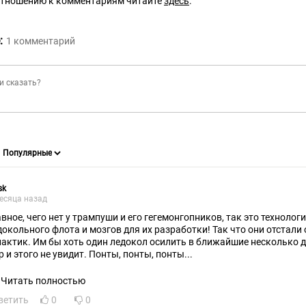
отношению к комментариям читайте
здесь
.
:
1
комментарий
sk
есяца назад
авное, чего нет у трампуши и его гегемонгопников, так это технолог
докольного флота и мозгов для их разработки! Так что они отстали
лактик. Им бы хоть один ледокол осилить в ближайшие несколько д
р и этого не увидит. Понты, понты, понты...
Читать полностью
ветить
0
0