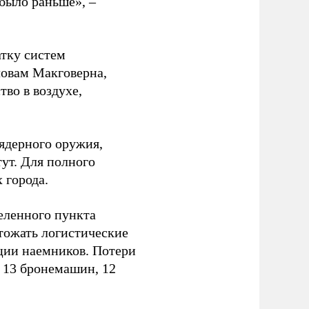
было раньше», –
атку систем
ловам Макговерна,
тво в воздухе,
ядерного оружия,
ут. Для полного
 города.
еленного пункта
тожать логистические
ции наемников. Потери
, 13 бронемашин, 12