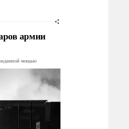
аров армии
невиданной мощью