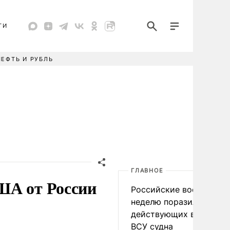
ТИ
НЕФТЬ И РУБЛЬ
ГЛАВНОЕ
ША от России
Российские военные за
неделю поразили 34
действующих в интере
ВСУ судна