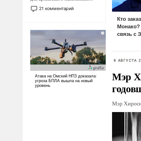
Мир, где политические
21 комментарий
прожекты будут безусловно
Кто зака
оплачиваться за счет
Монако?
российских
налогоплательщиков и где
связь с 
Еревану за свои поступки не
нужно отвечать.
6 АВГУСТА 2
Мэр Х
годов
Мэр Хироси