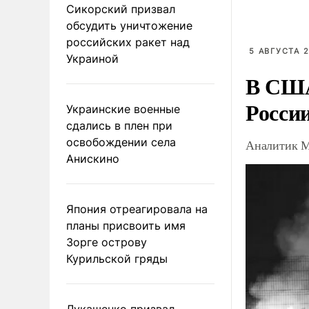
Сикорский призвал
обсудить уничтожение
российских ракет над
5 АВГУСТА 2
Украиной
В США
Росси
Украинские военные
сдались в плен при
освобождении села
Аналитик М
Анискино
Япония отреагировала на
планы присвоить имя
Зорге острову
Курильской гряды
Лукашенко призвал