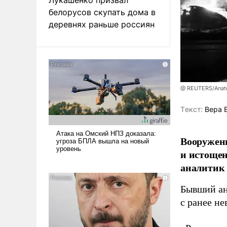
белорусов скупать дома в
деревнях раньше россиян
@ REUTERS/Anato
Tекст:
Вера 
Вооруженн
и истоще
аналитик
Бывший ан
с ранее н