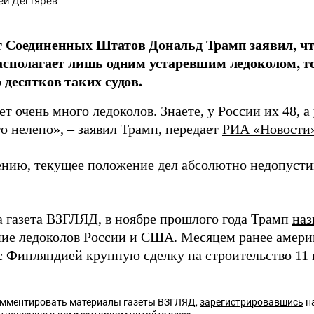
ей Дегтярёв
 Соединенных Штатов Дональд Трамп заявил, ч
асполагает лишь одним устаревшим ледоколом, то
 десятков таких судов.
ет очень много ледоколов. Знаете, у России их 48, а 
о нелепо», – заявил Трамп, передает
РИА «Новости
ению, текущее положение дел абсолютно недопуст
а газета ВЗГЛЯД, в ноябре прошлого года Трамп
наз
ие ледоколов России и США. Месяцем ранее амери
 Финляндией крупную сделку на строительство 11 
омментировать материалы газеты ВЗГЛЯД,
зарегистрировавшись
на