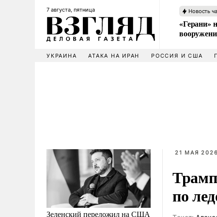
7 августа, пятница
Новость ч
«Герани» н
вооружени
УКРАИНА
АТАКА НА ИРАН
РОССИЯ И США
21 МАЯ 2026
Трамп
по ле
Зеленский переложил на США