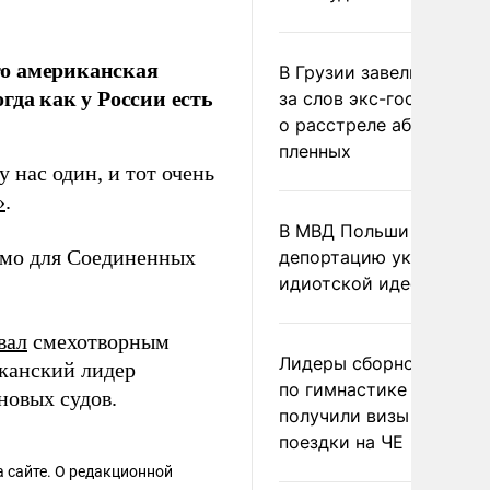
то американская
В Грузии завели дело и
гда как у России есть
за слов экс-госминист
о расстреле абхазских
пленных
у нас один, и тот очень
»
.
В МВД Польши назвали
имо для Соединенных
депортацию украинцев
идиотской идеей
вал
смехотворным
Лидеры сборной Росси
канский лидер
по гимнастике не
новых судов.
получили визы для
поездки на ЧЕ
 сайте. О редакционной