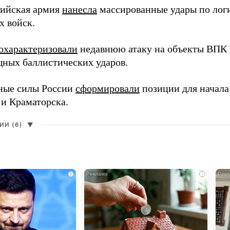
сийская армия
нанесла
массированные удары по лог
х войск.
охарактеризовали
недавнюю атаку на объекты ВПК в
ных баллистических ударов.
ные силы России
сформировали
позиции для начала
 и Краматорска.
И (6)
▼
i
i