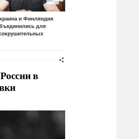
краина и Финляндия
«Генерал-провал»: кака
бъединились для
правда выяснилась про
сокрушительных
Драпатого
анкций" против России
России в
овки