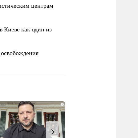
истическим центрам
 Киеве как один из
 освобождения
i