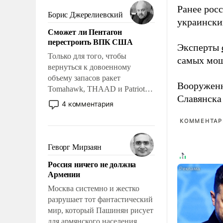
мужественным и твердым под
Ранее рос
ударами судьбы, брать на себя
Борис Джерелиевский
украински
ответственность, помогать
Сможет ли Пентагон
слабым, идти вперед и
перестроить ВПК США
адаптироваться.
Эксперты
Только для того, чтобы
самых мощ
вернуться к довоенному
объему запасов ракет
Вооружен
Tomahawk, THAAD и Patriot
Славянска
США потребуется более трех
4 комментария
лет. Даже небольшая война с
Ираном опустошила
КОММЕНТАРИ
американские арсеналы.
Сложившаяся ситуация
Геворг Мирзаян
означает многолетний период
Россия ничего не должна
уязвимости США, например,
Армении
перед Китаем.
Москва системно и жестко
разрушает тот фантастический
мир, который Пашинян рисует
для армянского населения.