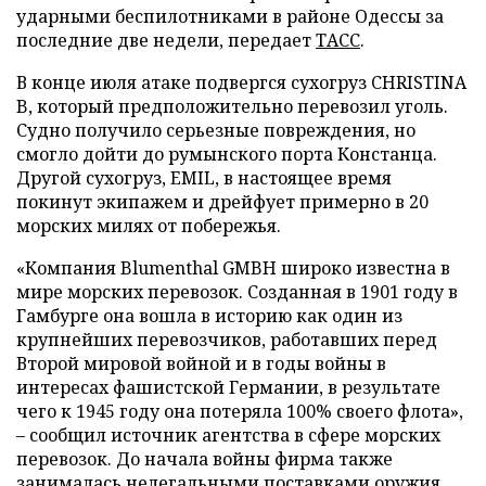
ударными беспилотниками в районе Одессы за
последние две недели, передает
ТАСС
.
В конце июля атаке подвергся сухогруз CHRISTINA
B, который предположительно перевозил уголь.
Судно получило серьезные повреждения, но
смогло дойти до румынского порта Констанца.
Другой сухогруз, EMIL, в настоящее время
покинут экипажем и дрейфует примерно в 20
морских милях от побережья.
«Компания Blumenthal GMBH широко известна в
мире морских перевозок. Созданная в 1901 году в
Гамбурге она вошла в историю как один из
крупнейших перевозчиков, работавших перед
Второй мировой войной и в годы войны в
интересах фашистской Германии, в результате
чего к 1945 году она потеряла 100% своего флота»,
– сообщил источник агентства в сфере морских
перевозок. До начала войны фирма также
занималась нелегальными поставками оружия