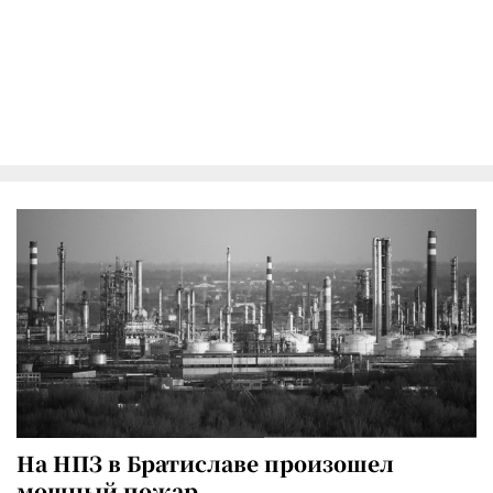
На НПЗ в Братиславе произошел
мощный пожар