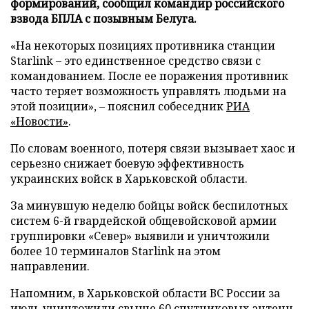
формирований, сообщил командир российского
взвода БПЛА с позывным Белуга.
«На некоторых позициях противника станции
Starlink – это единственное средство связи с
командованием. После ее поражения противник
часто теряет возможность управлять людьми на
этой позиции», – пояснил собеседник
РИА
«Новости»
.
По словам военного, потеря связи вызывает хаос и
серьезно снижает боевую эффективность
украинских войск в Харьковской области.
За минувшую неделю бойцы войск беспилотных
систем 6-й гвардейской общевойсковой армии
группировки «Север» выявили и уничтожили
более 10 терминалов Starlink на этом
направлении.
Напомним, в Харьковской области ВС России за
июль
уничтожили
свыше 60 спутниковых антенн